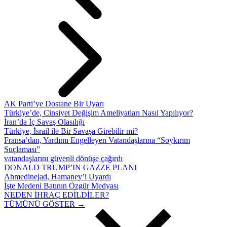
AK Parti’ye Dostane Bir Uyarı
Türkiye’de, Cinsiyet Değişim Ameliyatları Nasıl Yapılıyor?
İran’da İç Savaş Olasılığı
Türkiye, İsrail ile Bir Savaşa Girebilir mi?
Fransa’dan, Yardımı Engelleyen Vatandaşlarına “Soykırım
Suçlaması”
vatandaşlarını güvenli dönüşe çağırdı
DONALD TRUMP’IN GAZZE PLANI
Ahmedinejad, Hamaney’i Uyardı
İşte Medeni Batının Özgür Medyası
NEDEN İHRAÇ EDİLDİLER?
TÜMÜNÜ GÖSTER →