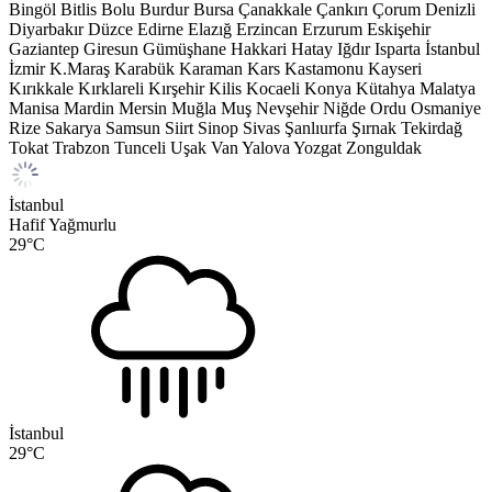
Bingöl
Bitlis
Bolu
Burdur
Bursa
Çanakkale
Çankırı
Çorum
Denizli
Diyarbakır
Düzce
Edirne
Elazığ
Erzincan
Erzurum
Eskişehir
Gaziantep
Giresun
Gümüşhane
Hakkari
Hatay
Iğdır
Isparta
İstanbul
İzmir
K.Maraş
Karabük
Karaman
Kars
Kastamonu
Kayseri
Kırıkkale
Kırklareli
Kırşehir
Kilis
Kocaeli
Konya
Kütahya
Malatya
Manisa
Mardin
Mersin
Muğla
Muş
Nevşehir
Niğde
Ordu
Osmaniye
Rize
Sakarya
Samsun
Siirt
Sinop
Sivas
Şanlıurfa
Şırnak
Tekirdağ
Tokat
Trabzon
Tunceli
Uşak
Van
Yalova
Yozgat
Zonguldak
İstanbul
Hafif Yağmurlu
29
°C
İstanbul
29
°C