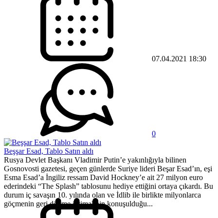
07.04.2021 18:30
0
Beşşar Esad, Tablo Satın aldı
Rusya Devlet Başkanı Vladimir Putin’e yakınlığıyla bilinen
Gosnovosti gazetesi, geçen günlerde Suriye lideri Beşar Esad’ın, eşi
Esma Esad’a İngiliz ressam David Hockney’e ait 27 milyon euro
ederindeki “The Splash” tablosunu hediye ettiğini ortaya çıkardı. Bu
durum iç savaşın 10. yılında olan ve İdlib ile birlikte milyonlarca
göçmenin geri dönme ihtimalinin konuşulduğu...