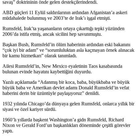
savaş” doktrininin önde gelen destekçilerindendi.
ABD güçleri 11 Eylül saldırılarının ardından Afganistan’a askeri
müdahalede bulunmuş ve 2003’te de Irak’ı işgal etmişti.
Rumsfeld, Irak’ta yaşananların ortaya çıkarttığı tepki yüzünden
2006’da istifa etmiş, ancak sicilini hep savunmuştu.
Başkan Bush, Rumsfeld’in ölüm haberinin ardından eski bakanını
“çok iyi bir adam” ve “sorumluluktan asla kaçmayan örnek alınacak
bir kamu hizmetkarı” olarak tanımladı.
Ailesi Rumsfeld’in, New Mexico eyaletinin Taos kasabasında
bulunan evinde hayatını kaybettiğini duyurdu.
Yazılı açıklamada “Adanmış bir koca, baba, büyükbaba ve büyük
büyük baba ve Amerikan devlet adamı Donald Rumsfeld’in vefat
haberini derin bir üzüntüyle paylaşıyoruz” denildi.
1932 yılında Chicago’da dünyaya gelen Rumsfeld, onlarca yıllık bir
siyasi ve özel kariyer sürdü.
1960’lı yıllarda başkent Washington’a gidn Rumsfeld, Richard
Nixon ve Gerald Ford’un başkanlıkları döneminde çeşitli görevler
yaptı.