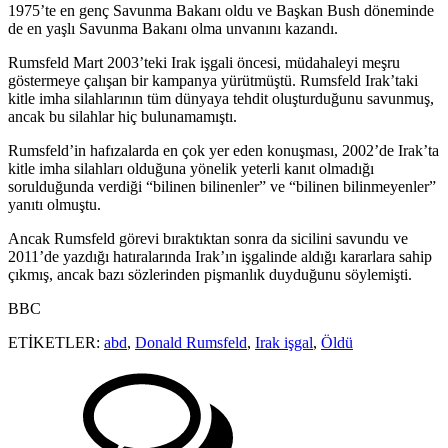
1975’te en genç Savunma Bakanı oldu ve Başkan Bush döneminde
de en yaşlı Savunma Bakanı olma unvanını kazandı.
Rumsfeld Mart 2003’teki Irak işgali öncesi, müdahaleyi meşru
göstermeye çalışan bir kampanya yürütmüştü. Rumsfeld Irak’taki
kitle imha silahlarının tüm dünyaya tehdit oluşturduğunu savunmuş,
ancak bu silahlar hiç bulunamamıştı.
Rumsfeld’in hafızalarda en çok yer eden konuşması, 2002’de Irak’ta
kitle imha silahları olduğuna yönelik yeterli kanıt olmadığı
sorulduğunda verdiği “bilinen bilinenler” ve “bilinen bilinmeyenler”
yanıtı olmuştu.
Ancak Rumsfeld görevi bıraktıktan sonra da sicilini savundu ve
2011’de yazdığı hatıralarında Irak’ın işgalinde aldığı kararlara sahip
çıkmış, ancak bazı sözlerinden pişmanlık duyduğunu söylemişti.
BBC
ETİKETLER:
abd
,
Donald Rumsfeld
,
Irak işgal
,
Öldü