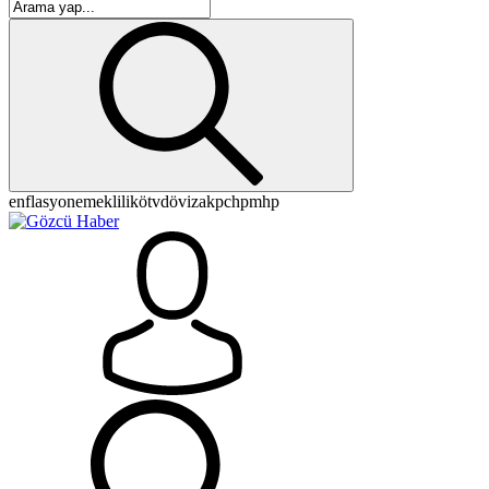
enflasyon
emeklilik
ötv
döviz
akp
chp
mhp