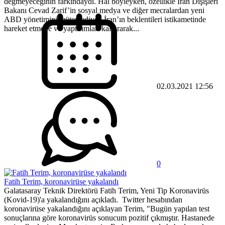
değmeyeceğinin farkındaydı. Hal böyleyken, özellikle İran Dışişleri
Bakanı Cevad Zarif’in sosyal medya ve diğer mecralardan yeni
ABD yönetimini mütemadiyen İran’ın beklentileri istikametinde
hareket etmeye ve yaptırımları kaldırarak...
02.03.2021 12:56
0
Fatih Terim, koronavirüse yakalandı
Galatasaray Teknik Direktörü Fatih Terim, Yeni Tip Koronavirüs
(Kovid-19)'a yakalandığını açıkladı. Twitter hesabından
koronavirüse yakalandığını açıklayan Terim, "Bugün yapılan test
sonuçlarına göre koronavirüs sonucum pozitif çıkmıştır. Hastanede