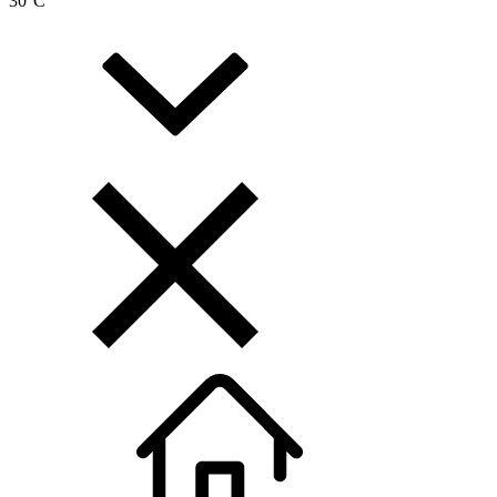
30
°C