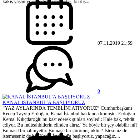
kakış yaşanıyor. Nedir bu itiş kakış; bu itiş...
07.11.2019 21:59
0
KANAL İSTANBUL’A BAŞLIYORUZ
“YAZ AYLARINDA TEMELİNİ ATIYORUZ” Cumhurbaşkanı
Recep Tayyip Erdoğan, Kanal İstanbul hakkında konuştu. Erdoğan
Kemal Kılıçdaroğlu'nu kast ederek şunları söyledi: Hale bak, tehdit
ediyor. Bu müteahhitlerin elinden alırız.' Ya böyle bir şey olabilir mi?
Bu nasıl bir zihniyettir. Bu nasıl bir çürümüşlüktür? İsteseniz de
istemeseniz de biz Kanal İstanbul'a başlıyoruz, yapacağız....