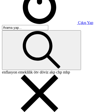
Çıkış Yap
enflasyon
emeklilik
ötv
döviz
akp
chp
mhp