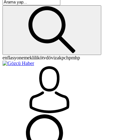
enflasyon
emeklilik
ötv
döviz
akp
chp
mhp