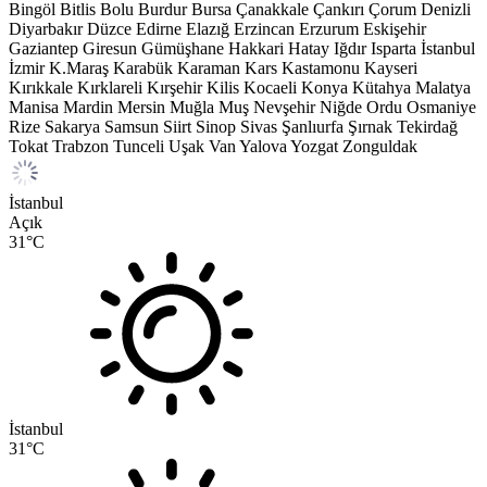
Bingöl
Bitlis
Bolu
Burdur
Bursa
Çanakkale
Çankırı
Çorum
Denizli
Diyarbakır
Düzce
Edirne
Elazığ
Erzincan
Erzurum
Eskişehir
Gaziantep
Giresun
Gümüşhane
Hakkari
Hatay
Iğdır
Isparta
İstanbul
İzmir
K.Maraş
Karabük
Karaman
Kars
Kastamonu
Kayseri
Kırıkkale
Kırklareli
Kırşehir
Kilis
Kocaeli
Konya
Kütahya
Malatya
Manisa
Mardin
Mersin
Muğla
Muş
Nevşehir
Niğde
Ordu
Osmaniye
Rize
Sakarya
Samsun
Siirt
Sinop
Sivas
Şanlıurfa
Şırnak
Tekirdağ
Tokat
Trabzon
Tunceli
Uşak
Van
Yalova
Yozgat
Zonguldak
İstanbul
Açık
31
°C
İstanbul
31
°C