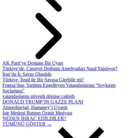
AK Parti’ye Dostane Bir Uyarı
Türkiye’de, Cinsiyet Değişim Ameliyatları Nasıl Yapılıyor?
İran’da İç Savaş Olasılığı
Türkiye, İsrail ile Bir Savaşa Girebilir mi?
Fransa’dan, Yardımı Engelleyen Vatandaşlarına “Soykırım
Suçlaması”
vatandaşlarını güvenli dönüşe çağırdı
DONALD TRUMP’IN GAZZE PLANI
Ahmedinejad, Hamaney’i Uyardı
İşte Medeni Batının Özgür Medyası
NEDEN İHRAÇ EDİLDİLER?
TÜMÜNÜ GÖSTER →