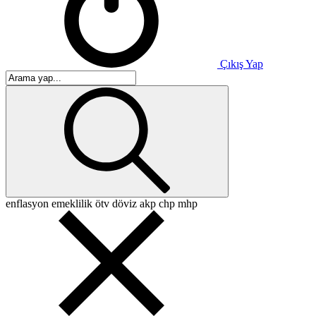
Çıkış Yap
enflasyon
emeklilik
ötv
döviz
akp
chp
mhp