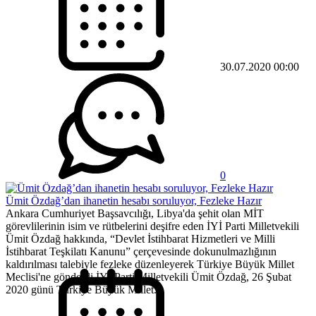
30.07.2020 00:00
0
Ümit Özdağ’dan ihanetin hesabı soruluyor, Fezleke Hazır
Ankara Cumhuriyet Başsavcılığı, Libya'da şehit olan MİT
görevlilerinin isim ve rütbelerini deşifre eden İYİ Parti Milletvekili
Ümit Özdağ hakkında, “Devlet İstihbarat Hizmetleri ve Milli
İstihbarat Teşkilatı Kanunu” çerçevesinde dokunulmazlığının
kaldırılması talebiyle fezleke düzenleyerek Türkiye Büyük Millet
Meclisi'ne gönderdi İYİ Parti Milletvekili Ümit Özdağ, 26 Şubat
2020 günü Türkiye Büyük Millet...