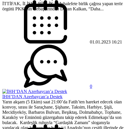
İTTİFAK, İLİŞKİ, BİRLİK.. Muhalefete birlik çağrısı yapan terör
örgütü PKK’nın elebaşlarından Duran Kalkan, “Daha...
01.01.2023 16:21
0
İHH’DAN Azerbaycan’a Destek
Yarın akşam (5 Ekim) saat 21:00’da Fatih’ten hareket edecek olan
konvoy, sırası ile Saraçhane, Şişhane, Taksim, Harbiye, Şişli,
Mecidiyeköy, Barbaros Bulvarı, Beşiktaş, Dolmabahçe, Tophane,
Karaköy ve Eminönü güzergahını takip ederek Edirnekapı’da son
bulacak. Kardeşlik ruhuyla “Gardaşlık Zamanı” sloganıyla
yapılacak olan konvoylara hafta içi Anadolu’nun çeşitli illerinde de