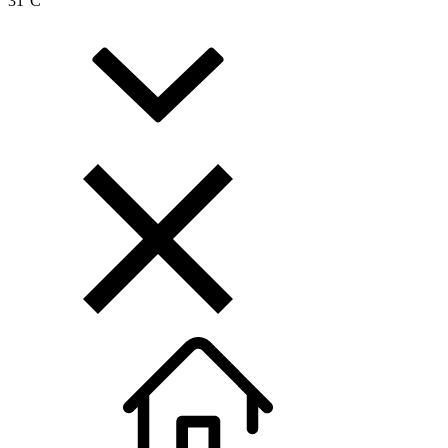
31
°C