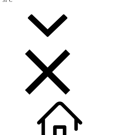
31
°C