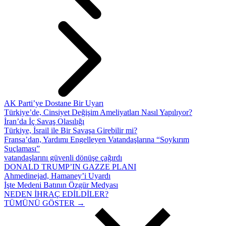
AK Parti’ye Dostane Bir Uyarı
Türkiye’de, Cinsiyet Değişim Ameliyatları Nasıl Yapılıyor?
İran’da İç Savaş Olasılığı
Türkiye, İsrail ile Bir Savaşa Girebilir mi?
Fransa’dan, Yardımı Engelleyen Vatandaşlarına “Soykırım
Suçlaması”
vatandaşlarını güvenli dönüşe çağırdı
DONALD TRUMP’IN GAZZE PLANI
Ahmedinejad, Hamaney’i Uyardı
İşte Medeni Batının Özgür Medyası
NEDEN İHRAÇ EDİLDİLER?
TÜMÜNÜ GÖSTER →