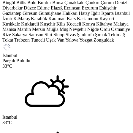
Bingöl
Bitlis
Bolu
Burdur
Bursa
Çanakkale
Çankırı
Çorum
Denizli
Diyarbakır
Düzce
Edirne
Elazığ
Erzincan
Erzurum
Eskişehir
Gaziantep
Giresun
Gümüşhane
Hakkari
Hatay
Iğdır
Isparta
İstanbul
İzmir
K.Maraş
Karabük
Karaman
Kars
Kastamonu
Kayseri
Kırıkkale
Kırklareli
Kırşehir
Kilis
Kocaeli
Konya
Kütahya
Malatya
Manisa
Mardin
Mersin
Muğla
Muş
Nevşehir
Niğde
Ordu
Osmaniye
Rize
Sakarya
Samsun
Siirt
Sinop
Sivas
Şanlıurfa
Şırnak
Tekirdağ
Tokat
Trabzon
Tunceli
Uşak
Van
Yalova
Yozgat
Zonguldak
İstanbul
Parçalı Bulutlu
33
°C
İstanbul
33
°C