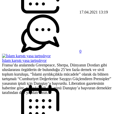
17.04.2021 13:19
0
İslam karşıtı yasa tartışılıyor
Fransa’da aralarında Greenpeace, Sherpa, Dünyanın Dostları gibi
uluslararası örgütlerin de bulunduğu 25’ten fazla dernek ve sivil
toplum kuruluşu, “İslami ayrılıkçılıkla mücadele” olarak da bilinen
tartışmalı “Cumhuriyet Değerlerine Saygıyı Güçlendiren Prensipler”
yasasının iptali için Danıştay’a başvurdu. Liberation gazetesinin
haberine göre, yasayla ilgili salı günü Danıştay’a başvuran dernekler
tarafından dün yapılan basın...