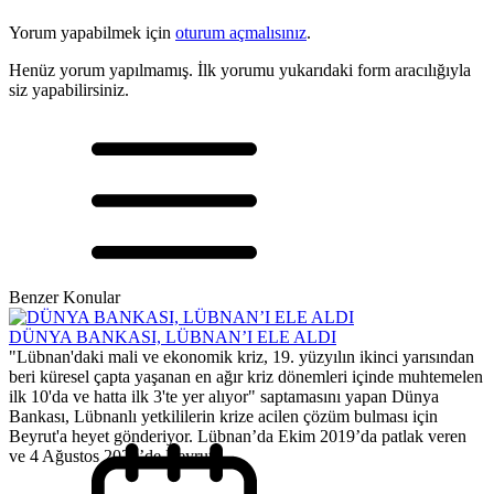
Yorum yapabilmek için
oturum açmalısınız
.
Henüz yorum yapılmamış. İlk yorumu yukarıdaki form aracılığıyla
siz yapabilirsiniz.
Benzer Konular
DÜNYA BANKASI, LÜBNAN’I ELE ALDI
"Lübnan'daki mali ve ekonomik kriz, 19. yüzyılın ikinci yarısından
beri küresel çapta yaşanan en ağır kriz dönemleri içinde muhtemelen
ilk 10'da ve hatta ilk 3'te yer alıyor" saptamasını yapan Dünya
Bankası, Lübnanlı yetkililerin krize acilen çözüm bulması için
Beyrut'a heyet gönderiyor. Lübnan’da Ekim 2019’da patlak veren
ve 4 Ağustos 2020’de Beyrut...