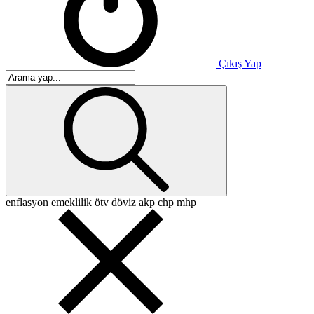
Çıkış Yap
enflasyon
emeklilik
ötv
döviz
akp
chp
mhp