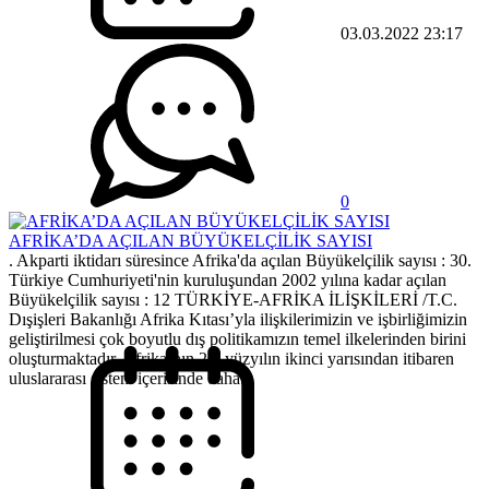
03.03.2022 23:17
0
AFRİKA’DA AÇILAN BÜYÜKELÇİLİK SAYISI
. Akparti iktidarı süresince Afrika'da açılan Büyükelçilik sayısı : 30.
Türkiye Cumhuriyeti'nin kuruluşundan 2002 yılına kadar açılan
Büyükelçilik sayısı : 12 TÜRKİYE-AFRİKA İLİŞKİLERİ /T.C.
Dışişleri Bakanlığı Afrika Kıtası’yla ilişkilerimizin ve işbirliğimizin
geliştirilmesi çok boyutlu dış politikamızın temel ilkelerinden birini
oluşturmaktadır. Afrika’nın 21. yüzyılın ikinci yarısından itibaren
uluslararası sistem içerisinde daha...