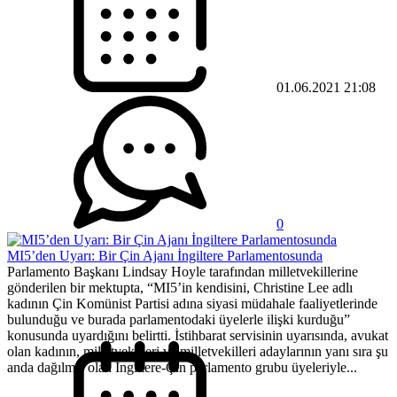
01.06.2021 21:08
0
MI5’den Uyarı: Bir Çin Ajanı İngiltere Parlamentosunda
Parlamento Başkanı Lindsay Hoyle tarafından milletvekillerine
gönderilen bir mektupta, “MI5’in kendisini, Christine Lee adlı
kadının Çin Komünist Partisi adına siyasi müdahale faaliyetlerinde
bulunduğu ve burada parlamentodaki üyelerle ilişki kurduğu”
konusunda uyardığını belirtti. İstihbarat servisinin uyarısında, avukat
olan kadının, milletvekilleri ve milletvekilleri adaylarının yanı sıra şu
anda dağılmış olan İngiltere-Çin parlamento grubu üyeleriyle...