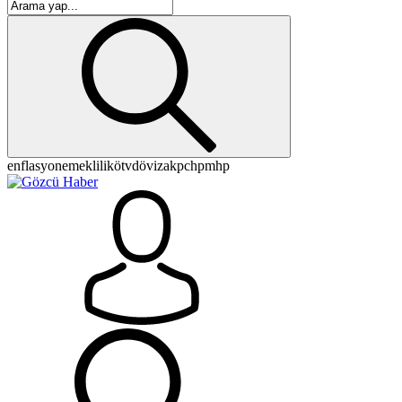
enflasyon
emeklilik
ötv
döviz
akp
chp
mhp