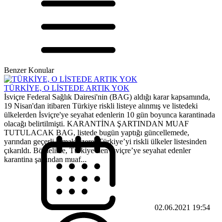
Benzer Konular
TÜRKİYE, O LİSTEDE ARTIK YOK
İsviçre Federal Sağlık Dairesi'nin (BAG) aldığı karar kapsamında,
19 Nisan'dan itibaren Türkiye riskli listeye alınmış ve listedeki
ülkelerden İsviçre'ye seyahat edenlerin 10 gün boyunca karantinada
olacağı belirtilmişti. KARANTİNA ŞARTINDAN MUAF
TUTULACAK BAG, listede bugün yaptığı güncellemede,
yarından geçerli olmak üzere, Türkiye’yi riskli ülkeler listesinden
çıkarıldı. Böylelikle, Türkiye’den İsviçre’ye seyahat edenler
karantina şartından muaf...
02.06.2021 19:54