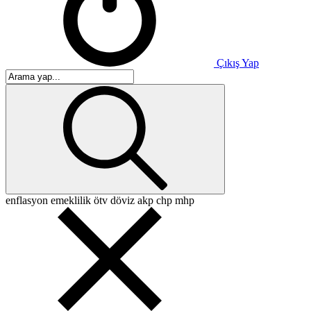
Çıkış Yap
enflasyon
emeklilik
ötv
döviz
akp
chp
mhp