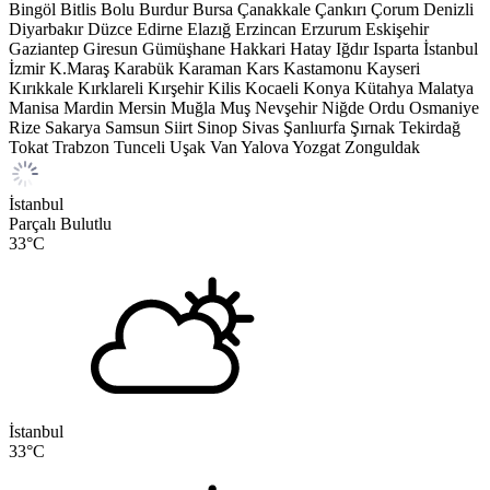
Bingöl
Bitlis
Bolu
Burdur
Bursa
Çanakkale
Çankırı
Çorum
Denizli
Diyarbakır
Düzce
Edirne
Elazığ
Erzincan
Erzurum
Eskişehir
Gaziantep
Giresun
Gümüşhane
Hakkari
Hatay
Iğdır
Isparta
İstanbul
İzmir
K.Maraş
Karabük
Karaman
Kars
Kastamonu
Kayseri
Kırıkkale
Kırklareli
Kırşehir
Kilis
Kocaeli
Konya
Kütahya
Malatya
Manisa
Mardin
Mersin
Muğla
Muş
Nevşehir
Niğde
Ordu
Osmaniye
Rize
Sakarya
Samsun
Siirt
Sinop
Sivas
Şanlıurfa
Şırnak
Tekirdağ
Tokat
Trabzon
Tunceli
Uşak
Van
Yalova
Yozgat
Zonguldak
İstanbul
Parçalı Bulutlu
33
°C
İstanbul
33
°C