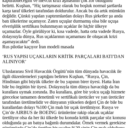
kaptırabileceğini ve mevcut krizi aşmasının çok zor olduğunu
belirtti. Kuşhan, “Hiç tartışmasız olarak bu boşluk normal şartlarda
karşı taraf ülkeleri tarafından doldurulur. Ancak bu da artık mümkün
değildir. Çünkü yapılan yaptırımlardan dolayı Rus şirketler şu anda
batı ülkelerine uçamıyor. Zaten uçuşlar durmamış olsa bile uçuşa
elverişlilik sertifikası bulunmayan uçaklar ile hiçbir ülkeye
uçamazlar. Öyle görülüyor ki, kısa vadede, hatta orta vadede Rusya,
dolayısıyla dünya, Rus uçaklarının uçamaması ile oluşacak krizi
aşamayacaktır” dedi.
Rus pilotlar kaçıyor İran modeli masada
‘RUS YAPISI UÇAKLARIN KRİTİK PARÇALARI BATI’DAN
ALINIYOR’
Uluslararası Sivil Havacılık Örgütü’nün tüm dünyada havacılık ile
ilgili düzenlemeleri yaptığını belirten Kuşhan, “Rusya, Çin,
Hindistan gibi büyük ülkeler de bu yapının birer üyesi. Hatta İran
bile bu örgütün bir üyesi. Dolayısıyla tüm dünya havacılığı da bu
kurallara uymak zorunda. Bu kurallara, göre bir yolcu uçağı hizmete
girecekse tamamen denetimli ve sertifikalı üreticiler ve yan üreticiler
tarafından üretilmelidir ve dünyanın yükselen değeri Çin de bile bu
kurallardan dolayı %100 Çin malı bir uçak üretilmiyor. Rusya ve
Çin’de AIRBUS ile BOEING ürünlerine rakip olacak uçaklar
üretiliyor olsa da her iki ülkede bu konuda kritik parçalar söz konusu
olduğunda şu an batıya bağımlı durumdalar. Örnek vermek gerekirse
günümüzde Çin’de üretilen bir uçağın %20 sinin Çin malı olduğunu