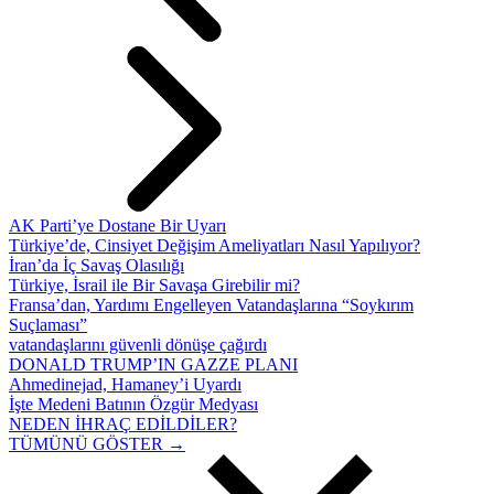
AK Parti’ye Dostane Bir Uyarı
Türkiye’de, Cinsiyet Değişim Ameliyatları Nasıl Yapılıyor?
İran’da İç Savaş Olasılığı
Türkiye, İsrail ile Bir Savaşa Girebilir mi?
Fransa’dan, Yardımı Engelleyen Vatandaşlarına “Soykırım
Suçlaması”
vatandaşlarını güvenli dönüşe çağırdı
DONALD TRUMP’IN GAZZE PLANI
Ahmedinejad, Hamaney’i Uyardı
İşte Medeni Batının Özgür Medyası
NEDEN İHRAÇ EDİLDİLER?
TÜMÜNÜ GÖSTER →