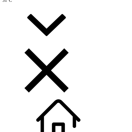
31
°C