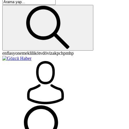
enflasyon
emeklilik
ötv
döviz
akp
chp
mhp