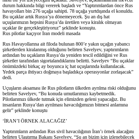
durum hakkında bilgi vererek başladı ve “Yaptırımlardan önce Rus
havayolları bin 276 uçağa sahipti. 78 uçağa yurtdışında el konuldu.
Bu uçaklar artık Rusya’ya dönemeyecek. Şu an dış hat
uçuşlarımızın hepsini Rusya’da üretilen veya kiralık olmayan
uçaklar ile gerçekleştiriyoruz” şeklinde konuştu.
Rus pilotlar kaçıyor İran modeli masada
Rus Havayollarına ait filoda bulunan 800’e yakın uçağın yabancı
şirketlerden kiralanmış olduğunu belirten Savelyev, yaptırımların
ardından bu uçakların Rusya’da yeniden tescil edildiğini ve Rus
şirketler tarafından sigortalandıklarını belirtti. Savelyev “Bu uçaklar
önümüzdeki birkaç ay boyunca iç hat uçuşlarında kullanılacak.
Yedek parça ihtiyacı doğmaya başladıkça operasyonlar zorlaşacak”
dedi.
Uçuşların aksaması ile Rus pilotların ülkeden ayrılma riski olduğunu
belirten Savelyev, “Bu konuda umutlarımızı kaybetmedik.
Pilotlarımızı ülkede tutmak için elimizden geleni yapacağız. Bu
insanların Rusya’dan ayrılması havacılığımızın bitmesi anlamına
gelir” şeklinde konuştu
‘İRAN’I ÖRNEK ALACAĞIZ’
Yaptırımların ardından Rus sivil havacılığının İran’ı örnek alacağını
belirten Ulaştırma Bakanı Savelyev, “Şu an bizim için izlenebilecek