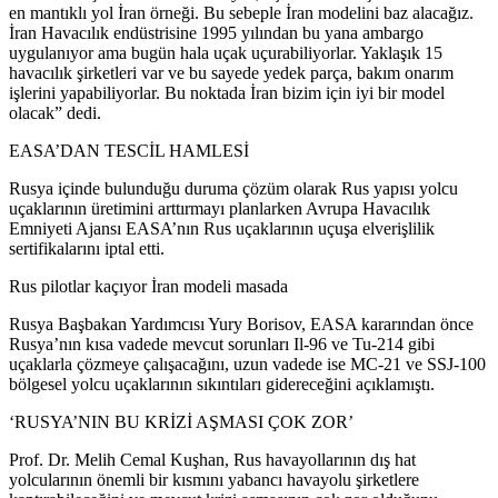
en mantıklı yol İran örneği. Bu sebeple İran modelini baz alacağız.
İran Havacılık endüstrisine 1995 yılından bu yana ambargo
uygulanıyor ama bugün hala uçak uçurabiliyorlar. Yaklaşık 15
havacılık şirketleri var ve bu sayede yedek parça, bakım onarım
işlerini yapabiliyorlar. Bu noktada İran bizim için iyi bir model
olacak” dedi.
EASA’DAN TESCİL HAMLESİ
Rusya içinde bulunduğu duruma çözüm olarak Rus yapısı yolcu
uçaklarının üretimini arttırmayı planlarken Avrupa Havacılık
Emniyeti Ajansı EASA’nın Rus uçaklarının uçuşa elverişlilik
sertifikalarını iptal etti.
Rus pilotlar kaçıyor İran modeli masada
Rusya Başbakan Yardımcısı Yury Borisov, EASA kararından önce
Rusya’nın kısa vadede mevcut sorunları Il-96 ve Tu-214 gibi
uçaklarla çözmeye çalışacağını, uzun vadede ise MC-21 ve SSJ-100
bölgesel yolcu uçaklarının sıkıntıları gidereceğini açıklamıştı.
‘RUSYA’NIN BU KRİZİ AŞMASI ÇOK ZOR’
Prof. Dr. Melih Cemal Kuşhan, Rus havayollarının dış hat
yolcularının önemli bir kısmını yabancı havayolu şirketlere