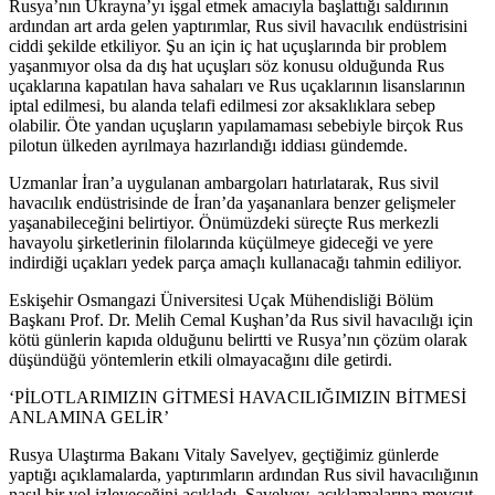
Rusya’nın Ukrayna’yı işgal etmek amacıyla başlattığı saldırının
ardından art arda gelen yaptırımlar, Rus sivil havacılık endüstrisini
ciddi şekilde etkiliyor. Şu an için iç hat uçuşlarında bir problem
yaşanmıyor olsa da dış hat uçuşları söz konusu olduğunda Rus
uçaklarına kapatılan hava sahaları ve Rus uçaklarının lisanslarının
iptal edilmesi, bu alanda telafi edilmesi zor aksaklıklara sebep
olabilir. Öte yandan uçuşların yapılamaması sebebiyle birçok Rus
pilotun ülkeden ayrılmaya hazırlandığı iddiası gündemde.
Uzmanlar İran’a uygulanan ambargoları hatırlatarak, Rus sivil
havacılık endüstrisinde de İran’da yaşananlara benzer gelişmeler
yaşanabileceğini belirtiyor. Önümüzdeki süreçte Rus merkezli
havayolu şirketlerinin filolarında küçülmeye gideceği ve yere
indirdiği uçakları yedek parça amaçlı kullanacağı tahmin ediliyor.
Eskişehir Osmangazi Üniversitesi Uçak Mühendisliği Bölüm
Başkanı Prof. Dr. Melih Cemal Kuşhan’da Rus sivil havacılığı için
kötü günlerin kapıda olduğunu belirtti ve Rusya’nın çözüm olarak
düşündüğü yöntemlerin etkili olmayacağını dile getirdi.
‘PİLOTLARIMIZIN GİTMESİ HAVACILIĞIMIZIN BİTMESİ
ANLAMINA GELİR’
Rusya Ulaştırma Bakanı Vitaly Savelyev, geçtiğimiz günlerde
yaptığı açıklamalarda, yaptırımların ardından Rus sivil havacılığının
nasıl bir yol izleyeceğini açıkladı. Savelyev, açıklamalarına mevcut