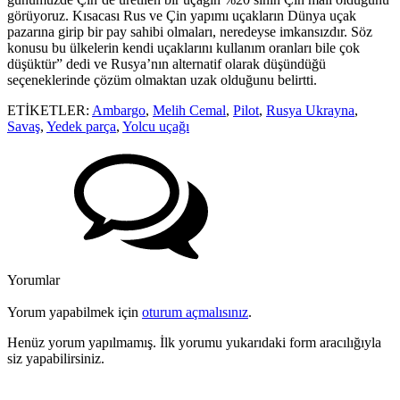
görüyoruz. Kısacası Rus ve Çin yapımı uçakların Dünya uçak
pazarına girip bir pay sahibi olmaları, neredeyse imkansızdır. Söz
konusu bu ülkelerin kendi uçaklarını kullanım oranları bile çok
düşüktür” dedi ve Rusya’nın alternatif olarak düşündüğü
seçeneklerinde çözüm olmaktan uzak olduğunu belirtti.
ETİKETLER:
Ambargo
,
Melih Cemal
,
Pilot
,
Rusya Ukrayna
,
Savaş
,
Yedek parça
,
Yolcu uçağı
Yorumlar
Yorum yapabilmek için
oturum açmalısınız
.
Henüz yorum yapılmamış. İlk yorumu yukarıdaki form aracılığıyla
siz yapabilirsiniz.