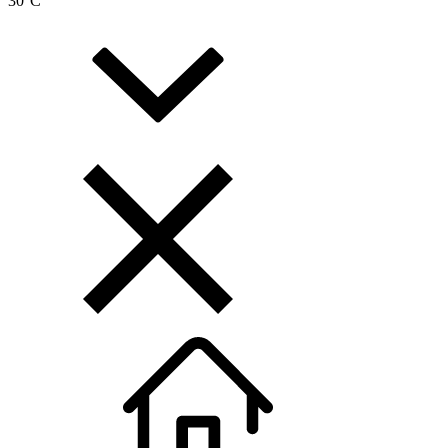
30
°C