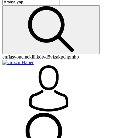
enflasyon
emeklilik
ötv
döviz
akp
chp
mhp