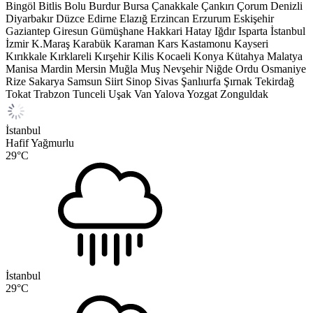
Bingöl
Bitlis
Bolu
Burdur
Bursa
Çanakkale
Çankırı
Çorum
Denizli
Diyarbakır
Düzce
Edirne
Elazığ
Erzincan
Erzurum
Eskişehir
Gaziantep
Giresun
Gümüşhane
Hakkari
Hatay
Iğdır
Isparta
İstanbul
İzmir
K.Maraş
Karabük
Karaman
Kars
Kastamonu
Kayseri
Kırıkkale
Kırklareli
Kırşehir
Kilis
Kocaeli
Konya
Kütahya
Malatya
Manisa
Mardin
Mersin
Muğla
Muş
Nevşehir
Niğde
Ordu
Osmaniye
Rize
Sakarya
Samsun
Siirt
Sinop
Sivas
Şanlıurfa
Şırnak
Tekirdağ
Tokat
Trabzon
Tunceli
Uşak
Van
Yalova
Yozgat
Zonguldak
İstanbul
Hafif Yağmurlu
29
°C
İstanbul
29
°C