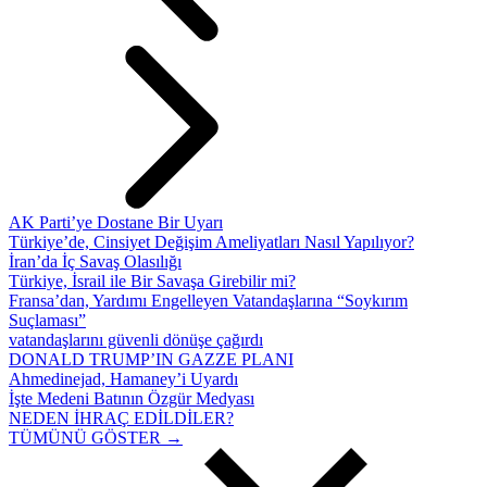
AK Parti’ye Dostane Bir Uyarı
Türkiye’de, Cinsiyet Değişim Ameliyatları Nasıl Yapılıyor?
İran’da İç Savaş Olasılığı
Türkiye, İsrail ile Bir Savaşa Girebilir mi?
Fransa’dan, Yardımı Engelleyen Vatandaşlarına “Soykırım
Suçlaması”
vatandaşlarını güvenli dönüşe çağırdı
DONALD TRUMP’IN GAZZE PLANI
Ahmedinejad, Hamaney’i Uyardı
İşte Medeni Batının Özgür Medyası
NEDEN İHRAÇ EDİLDİLER?
TÜMÜNÜ GÖSTER →