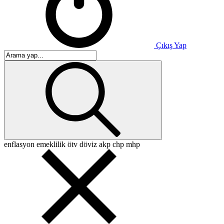
Çıkış Yap
enflasyon
emeklilik
ötv
döviz
akp
chp
mhp