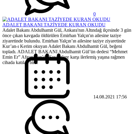
0
ADALET BAKANI TAZİYEDE KURAN OKUDU
Adalet Bakanı Abdulhamit Gül, Ankara'nın Altındağ ilçesinde 3 gün
önce çıkan kavgada öldürülen Emirhan Yalçın'ın ailesine taziye
ziyaretinde bulundu. Emirhan Yalçın’ın ailesine taziye ziyaretinde
Kur’an-ı Kerim okuyan Adalet Bakanı Abdulhamit Gül, beğeni
topladı. ADALET BAKANI Abdulhamit Gül’ün dedesi “Mehmet
Emin Er” Afganistan’da Sovyetlere karşı ilerlemiş yaşına rağmen
cihada katılan bir...
14.08.2021 17:56