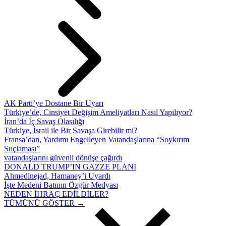
AK Parti’ye Dostane Bir Uyarı
Türkiye’de, Cinsiyet Değişim Ameliyatları Nasıl Yapılıyor?
İran’da İç Savaş Olasılığı
Türkiye, İsrail ile Bir Savaşa Girebilir mi?
Fransa’dan, Yardımı Engelleyen Vatandaşlarına “Soykırım
Suçlaması”
vatandaşlarını güvenli dönüşe çağırdı
DONALD TRUMP’IN GAZZE PLANI
Ahmedinejad, Hamaney’i Uyardı
İşte Medeni Batının Özgür Medyası
NEDEN İHRAÇ EDİLDİLER?
TÜMÜNÜ GÖSTER →