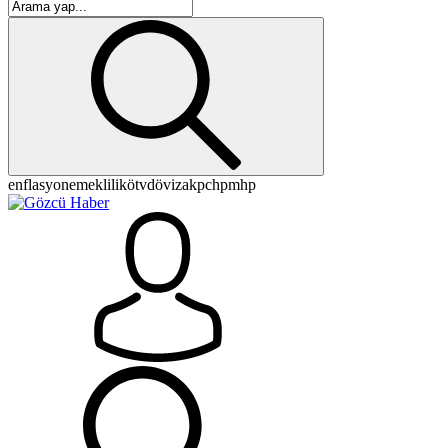
enflasyon
emeklilik
ötv
döviz
akp
chp
mhp