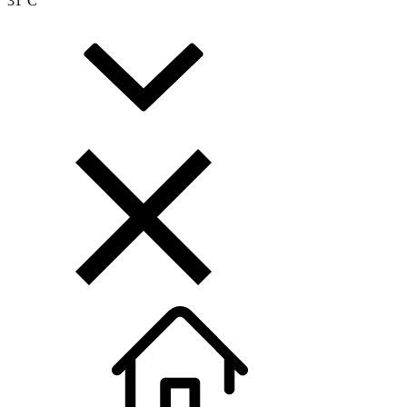
31
°C