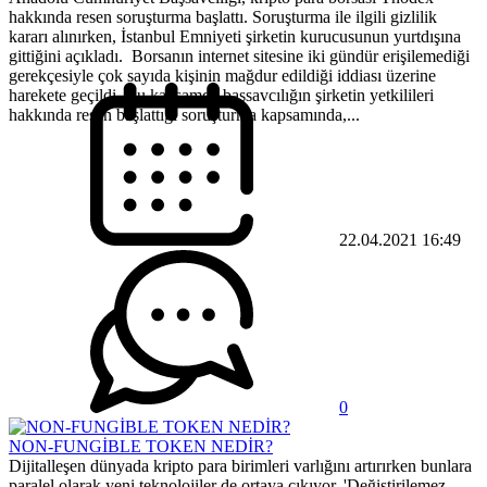
hakkında resen soruşturma başlattı. Soruşturma ile ilgili gizlilik
kararı alınırken, İstanbul Emniyeti şirketin kurucusunun yurtdışına
gittiğini açıkladı. Borsanın internet sitesine iki gündür erişilemediği
gerekçesiyle çok sayıda kişinin mağdur edildiği iddiası üzerine
harekete geçildi. Bu kapsamda başsavcılığın şirketin yetkilileri
hakkında resen başlattığı soruşturma kapsamında,...
22.04.2021 16:49
0
NON-FUNGİBLE TOKEN NEDİR?
Dijitalleşen dünyada kripto para birimleri varlığını artırırken bunlara
paralel olarak yeni teknolojiler de ortaya çıkıyor. 'Değiştirilemez