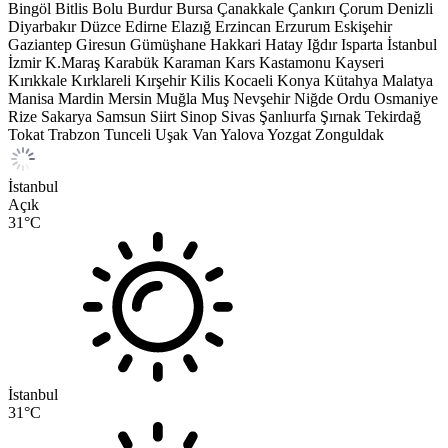
Bingöl
Bitlis
Bolu
Burdur
Bursa
Çanakkale
Çankırı
Çorum
Denizli
Diyarbakır
Düzce
Edirne
Elazığ
Erzincan
Erzurum
Eskişehir
Gaziantep
Giresun
Gümüşhane
Hakkari
Hatay
Iğdır
Isparta
İstanbul
İzmir
K.Maraş
Karabük
Karaman
Kars
Kastamonu
Kayseri
Kırıkkale
Kırklareli
Kırşehir
Kilis
Kocaeli
Konya
Kütahya
Malatya
Manisa
Mardin
Mersin
Muğla
Muş
Nevşehir
Niğde
Ordu
Osmaniye
Rize
Sakarya
Samsun
Siirt
Sinop
Sivas
Şanlıurfa
Şırnak
Tekirdağ
Tokat
Trabzon
Tunceli
Uşak
Van
Yalova
Yozgat
Zonguldak
İstanbul
Açık
31
°C
İstanbul
31
°C