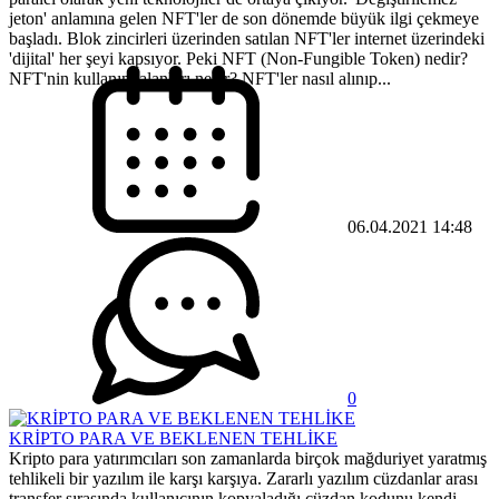
jeton' anlamına gelen NFT'ler de son dönemde büyük ilgi çekmeye
başladı. Blok zincirleri üzerinden satılan NFT'ler internet üzerindeki
'dijital' her şeyi kapsıyor. Peki NFT (Non-Fungible Token) nedir?
NFT'nin kullanım alanları neler? NFT'ler nasıl alınıp...
06.04.2021 14:48
0
KRİPTO PARA VE BEKLENEN TEHLİKE
Kripto para yatırımcıları son zamanlarda birçok mağduriyet yaratmış
tehlikeli bir yazılım ile karşı karşıya. Zararlı yazılım cüzdanlar arası
transfer sırasında kullanıcının kopyaladığı cüzdan kodunu kendi