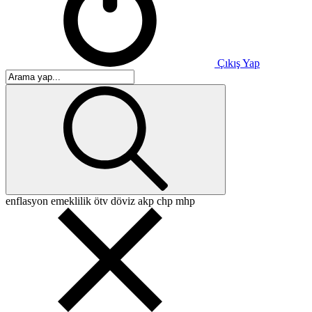
Çıkış Yap
enflasyon
emeklilik
ötv
döviz
akp
chp
mhp