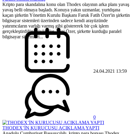
Kripto para skandalına konu olan Thodex olayının arka planı yavaş
yavaş belli olmaya başladı. Konuya yakın uzmanlar, yurtdışına
kaçan şirketin Yönetim Kurulu Başkanı Faruk Fatih Özer'in şirketin
bilgisayar sistemleri üzerinden sadece kendi arayüzünde
yatırımcıların varlığı varmış gibi göstererek bir çok işlem
gerçekleştirdiğini söylediler. Yani Özer, şirkette kurduğu paralel
bilgisayar sistemleri...
24.04.2021 13:59
0
THODEX’İN KURUCUSU AÇIKLAMA YAPTI
Anadolu Cumhuriyet Başsavcılığı, kripto para borsası Thodex