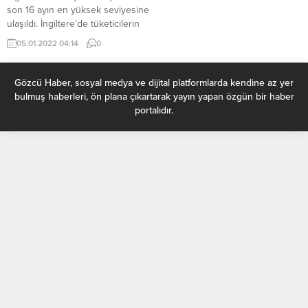
son 16 ayın en yüksek seviyesine
ulaşıldı. İngiltere’de tüketicilerin
bireysel tüketici kredisi ve kredi
05.01.2022 04:14
0
kartı borçlanması, Kasım 2021’de
1.2 milyar sterlinle son 16 ayın en
yüksek seviyesine ulaştı. İngiltere
Gözcü Haber, sosyal medya ve dijital platformlarda kendine az yer
Merkez Bankası (BoE) verilerine
bulmuş haberleri, ön plana çıkartarak yayın yapan özgün bir haber
göre, ülkede bireysel tüketici
portalıdır.
kredisi ve kredi kartı borçlanması
kasımda yüzde 6.4 artarak 1.2...