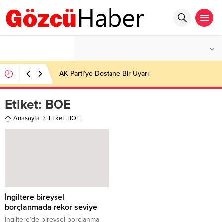
°C
İSTANBUL
AÇIK
AK Parti’ye Dostane Bir Uyarı
Etiket:
BOE
Anasayfa
Etiket: BOE
İngiltere bireysel
borçlanmada rekor seviye
İngiltere’de bireysel borçlanma