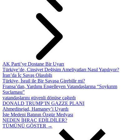
AK Parti’ye Dostane Bir Uyarı
Türkiye’de, Cinsiyet Değişim Ameliyatları Nasıl Yapılıyor?
İran’da İç Savaş Olasılığı
Türkiye, İsrail ile Bir Savaşa Girebilir mi?
Fransa’dan, Yardımı Engelleyen Vatandaşlarına “Soykırım
Suçlaması”
vatandaşlarını güvenli dönüşe çağırdı
DONALD TRUMP’IN GAZZE PLANI
Ahmedinejad, Hamaney’i Uyardı
İşte Medeni Batının Özgür Medyası
NEDEN İHRAÇ EDİLDİLER?
TÜMÜNÜ GÖSTER →