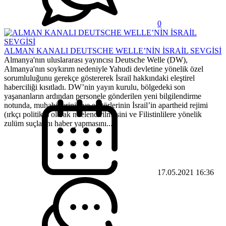
0
ALMAN KANALI DEUTSCHE WELLE’NİN İSRAİL SEVGİSİ
Almanya'nın uluslararası yayıncısı Deutsche Welle (DW),
Almanya'nın soykırım nedeniyle Yahudi devletine yönelik özel
sorumluluğunu gerekçe göstererek İsrail hakkındaki eleştirel
haberciliği kısıtladı. DW’nin yayın kurulu, bölgedeki son
yaşananların ardından personele gönderilen yeni bilgilendirme
notunda, muhabirlerinin ve editörlerinin İsrail’in apartheid rejimi
(ırkçı politika) olarak nitelendirilmesini ve Filistinlilere yönelik
zulüm suçlarını haber yapmasını...
17.05.2021 16:36