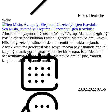
Etiket: Deutsche
Welle
Sen Misin, Avrupa’yı Eleştiren! Gazeteciyi İşten Kovdular
Alman kamu yayıncısı Deutsche Welle, “Avrupa’da ifade özgürlüğü
yok” eleştirisinde bulunan Filistinli gazeteci Maram Salem’i kovdu.
Filistinli gazeteci, üstüne bir de anti-semitist olmakla suçlandı.
Ancak kovulma gerekçesi olan sosyal medya paylaşımında Yahudi
karşıtlığı olarak yorumlanacak ifadeler bir kenara, İsrail’den dahi
bahsedilmiyor. Filistinli gazeteci Maram Salem’in işine, Yahudi
karşıtı olmakla suçlanmasının...
23.02.2022 07:56