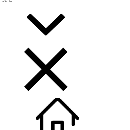
31
°C