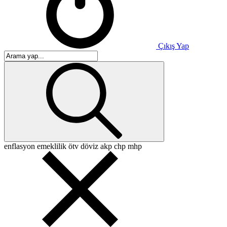
Çıkış Yap
enflasyon
emeklilik
ötv
döviz
akp
chp
mhp