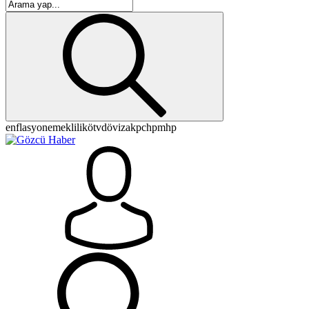
enflasyon
emeklilik
ötv
döviz
akp
chp
mhp