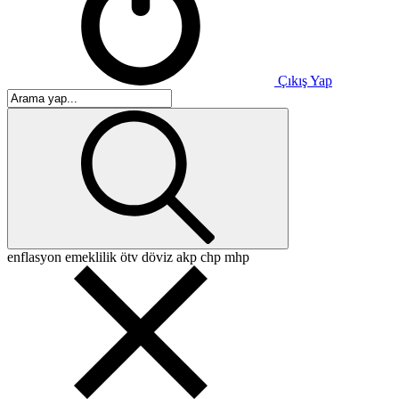
Çıkış Yap
enflasyon
emeklilik
ötv
döviz
akp
chp
mhp