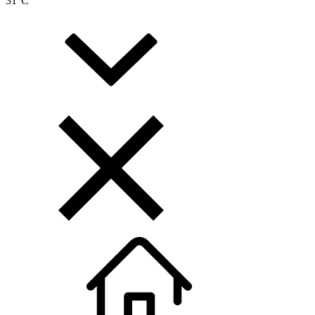
31
°C