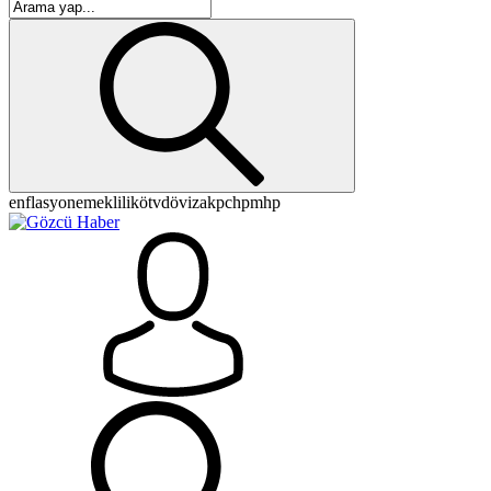
enflasyon
emeklilik
ötv
döviz
akp
chp
mhp