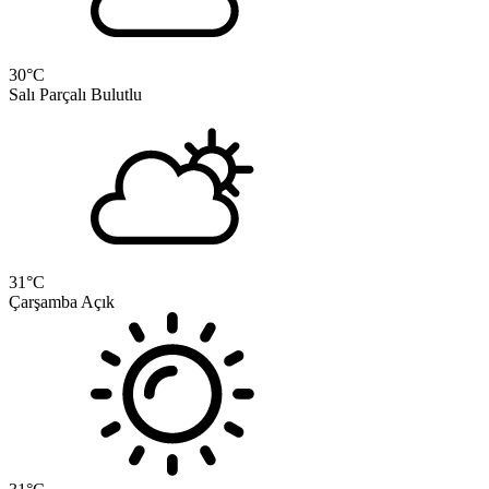
30
°C
Salı
Parçalı Bulutlu
31
°C
Çarşamba
Açık