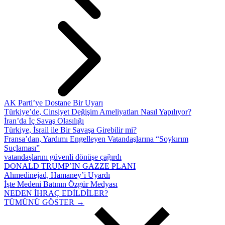
AK Parti’ye Dostane Bir Uyarı
Türkiye’de, Cinsiyet Değişim Ameliyatları Nasıl Yapılıyor?
İran’da İç Savaş Olasılığı
Türkiye, İsrail ile Bir Savaşa Girebilir mi?
Fransa’dan, Yardımı Engelleyen Vatandaşlarına “Soykırım
Suçlaması”
vatandaşlarını güvenli dönüşe çağırdı
DONALD TRUMP’IN GAZZE PLANI
Ahmedinejad, Hamaney’i Uyardı
İşte Medeni Batının Özgür Medyası
NEDEN İHRAÇ EDİLDİLER?
TÜMÜNÜ GÖSTER →