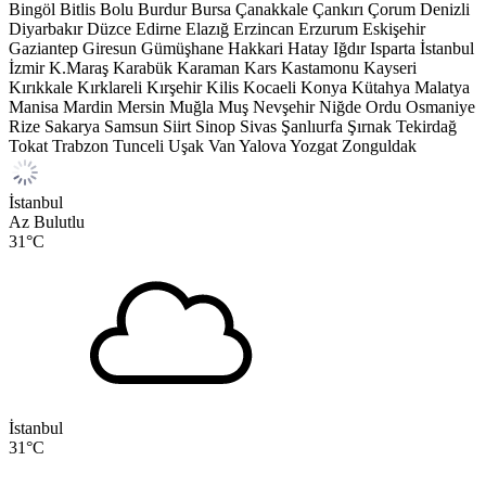
Bingöl
Bitlis
Bolu
Burdur
Bursa
Çanakkale
Çankırı
Çorum
Denizli
Diyarbakır
Düzce
Edirne
Elazığ
Erzincan
Erzurum
Eskişehir
Gaziantep
Giresun
Gümüşhane
Hakkari
Hatay
Iğdır
Isparta
İstanbul
İzmir
K.Maraş
Karabük
Karaman
Kars
Kastamonu
Kayseri
Kırıkkale
Kırklareli
Kırşehir
Kilis
Kocaeli
Konya
Kütahya
Malatya
Manisa
Mardin
Mersin
Muğla
Muş
Nevşehir
Niğde
Ordu
Osmaniye
Rize
Sakarya
Samsun
Siirt
Sinop
Sivas
Şanlıurfa
Şırnak
Tekirdağ
Tokat
Trabzon
Tunceli
Uşak
Van
Yalova
Yozgat
Zonguldak
İstanbul
Az Bulutlu
31
°C
İstanbul
31
°C