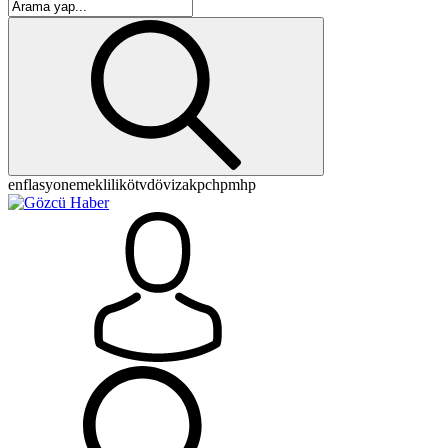
enflasyon
emeklilik
ötv
döviz
akp
chp
mhp