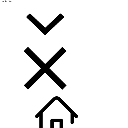
31
°C