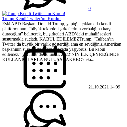
0
Trump Kendi Twitter’ını Kurdu!
Eski ABD Başkanı Donald Trump, yaptığı açıklamada kendi
platformunun, “büyük teknoloji şirketlerinin zorbalığına karşı
duracağını” belirterek, bu şirketleri ABD’deki muhalif sesleri
susturmakla suçladı. KABUL EDİLEMEZTrump, “Taliban’ın
Twitter’da büyük bir varlık gösterdiği ama en sevdiğiniz Amerikan
başkanının susturulduğu bir dünyada yaşıyoruz. Bu kabul
edilemez.” yorumunda bulundu. 2022’NİN İLK ÇEYREĞİNDE
KULLANICILARLA BULUŞACAKBBC’deki...
21.10.2021 14:09