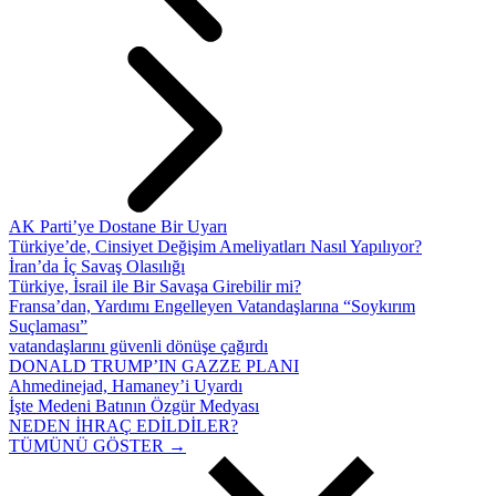
AK Parti’ye Dostane Bir Uyarı
Türkiye’de, Cinsiyet Değişim Ameliyatları Nasıl Yapılıyor?
İran’da İç Savaş Olasılığı
Türkiye, İsrail ile Bir Savaşa Girebilir mi?
Fransa’dan, Yardımı Engelleyen Vatandaşlarına “Soykırım
Suçlaması”
vatandaşlarını güvenli dönüşe çağırdı
DONALD TRUMP’IN GAZZE PLANI
Ahmedinejad, Hamaney’i Uyardı
İşte Medeni Batının Özgür Medyası
NEDEN İHRAÇ EDİLDİLER?
TÜMÜNÜ GÖSTER →