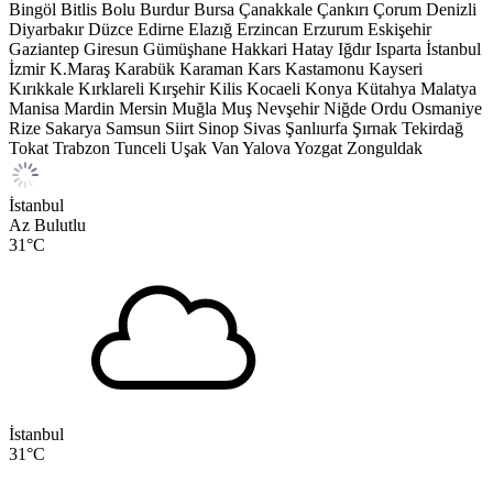
Bingöl
Bitlis
Bolu
Burdur
Bursa
Çanakkale
Çankırı
Çorum
Denizli
Diyarbakır
Düzce
Edirne
Elazığ
Erzincan
Erzurum
Eskişehir
Gaziantep
Giresun
Gümüşhane
Hakkari
Hatay
Iğdır
Isparta
İstanbul
İzmir
K.Maraş
Karabük
Karaman
Kars
Kastamonu
Kayseri
Kırıkkale
Kırklareli
Kırşehir
Kilis
Kocaeli
Konya
Kütahya
Malatya
Manisa
Mardin
Mersin
Muğla
Muş
Nevşehir
Niğde
Ordu
Osmaniye
Rize
Sakarya
Samsun
Siirt
Sinop
Sivas
Şanlıurfa
Şırnak
Tekirdağ
Tokat
Trabzon
Tunceli
Uşak
Van
Yalova
Yozgat
Zonguldak
İstanbul
Az Bulutlu
31
°C
İstanbul
31
°C