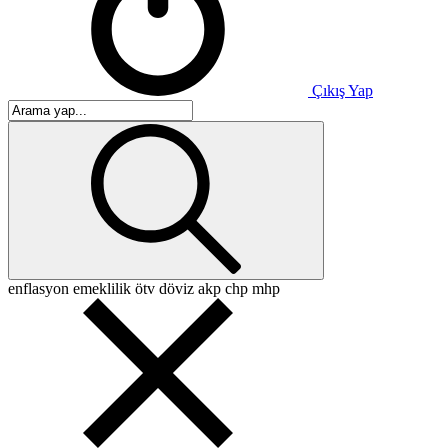
Çıkış Yap
enflasyon
emeklilik
ötv
döviz
akp
chp
mhp