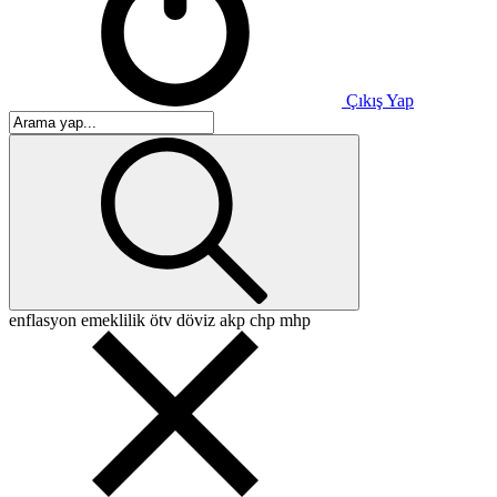
Çıkış Yap
enflasyon
emeklilik
ötv
döviz
akp
chp
mhp