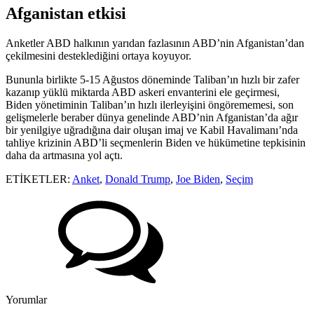
Afganistan etkisi
Anketler ABD halkının yarıdan fazlasının ABD’nin Afganistan’dan
çekilmesini desteklediğini ortaya koyuyor.
Bununla birlikte 5-15 Ağustos döneminde Taliban’ın hızlı bir zafer
kazanıp yüklü miktarda ABD askeri envanterini ele geçirmesi,
Biden yönetiminin Taliban’ın hızlı ilerleyişini öngörememesi, son
gelişmelerle beraber dünya genelinde ABD’nin Afganistan’da ağır
bir yenilgiye uğradığına dair oluşan imaj ve Kabil Havalimanı’nda
tahliye krizinin ABD’li seçmenlerin Biden ve hükümetine tepkisinin
daha da artmasına yol açtı.
ETİKETLER:
Anket
,
Donald Trump
,
Joe Biden
,
Seçim
Yorumlar