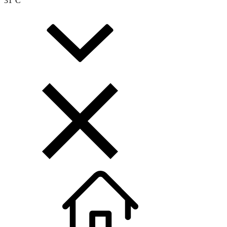
31
°C