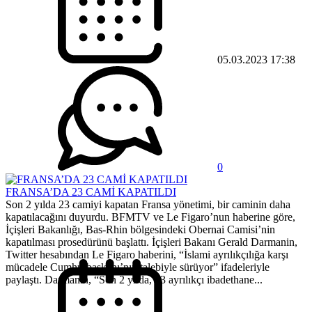
05.03.2023 17:38
0
​FRANSA’DA 23 CAMİ KAPATILDI
Son 2 yılda 23 camiyi kapatan Fransa yönetimi, bir caminin daha
kapatılacağını duyurdu. BFMTV ve Le Figaro’nun haberine göre,
İçişleri Bakanlığı, Bas-Rhin bölgesindeki Obernai Camisi’nin
kapatılması prosedürünü başlattı. İçişleri Bakanı Gerald Darmanin,
Twitter hesabından Le Figaro haberini, “İslami ayrılıkçılığa karşı
mücadele Cumhurbaşkanı’nın talebiyle sürüyor” ifadeleriyle
paylaştı. Darmanin, “Son 2 yılda, 23 ayrılıkçı ibadethane...