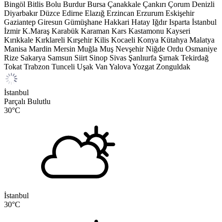
Bingöl
Bitlis
Bolu
Burdur
Bursa
Çanakkale
Çankırı
Çorum
Denizli
Diyarbakır
Düzce
Edirne
Elazığ
Erzincan
Erzurum
Eskişehir
Gaziantep
Giresun
Gümüşhane
Hakkari
Hatay
Iğdır
Isparta
İstanbul
İzmir
K.Maraş
Karabük
Karaman
Kars
Kastamonu
Kayseri
Kırıkkale
Kırklareli
Kırşehir
Kilis
Kocaeli
Konya
Kütahya
Malatya
Manisa
Mardin
Mersin
Muğla
Muş
Nevşehir
Niğde
Ordu
Osmaniye
Rize
Sakarya
Samsun
Siirt
Sinop
Sivas
Şanlıurfa
Şırnak
Tekirdağ
Tokat
Trabzon
Tunceli
Uşak
Van
Yalova
Yozgat
Zonguldak
İstanbul
Parçalı Bulutlu
30
°C
İstanbul
30
°C