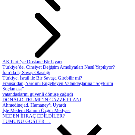
AK Parti’ye Dostane Bir Uyarı
Türkiye’de, Cinsiyet Değişim Ameliyatları Nasıl Yapılıyor?
İran’da İç Savaş Olasılığı
Türkiye, İsrail ile Bir Savaşa Girebilir mi?
Fransa’dan, Yardımı Engelleyen Vatandaşlarına “Soykırım
Suçlaması”
vatandaşlarını güvenli dönüşe çağırdı
DONALD TRUMP’IN GAZZE PLANI
Ahmedinejad, Hamaney’i Uyardı
İşte Medeni Batının Özgür Medyası
NEDEN İHRAÇ EDİLDİLER?
TÜMÜNÜ GÖSTER →