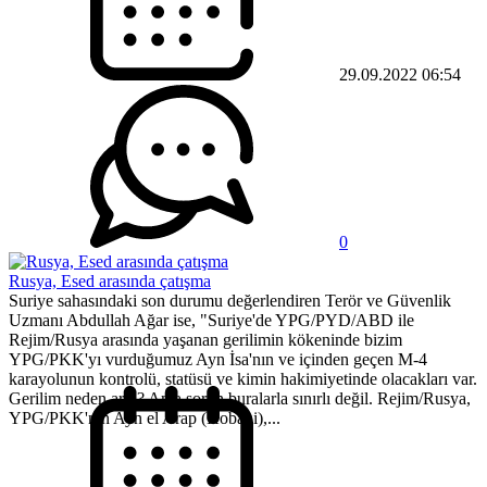
29.09.2022 06:54
0
Rusya, Esed arasında çatışma
Suriye sahasındaki son durumu değerlendiren Terör ve Güvenlik
Uzmanı Abdullah Ağar ise, "Suriye'de YPG/PYD/ABD ile
Rejim/Rusya arasında yaşanan gerilimin kökeninde bizim
YPG/PKK'yı vurduğumuz Ayn İsa'nın ve içinden geçen M-4
karayolunun kontrolü, statüsü ve kimin hakimiyetinde olacakları var.
Gerilim neden arttı? Ama sorun buralarla sınırlı değil. Rejim/Rusya,
YPG/PKK'nın Ayn el Arap (Kobani),...