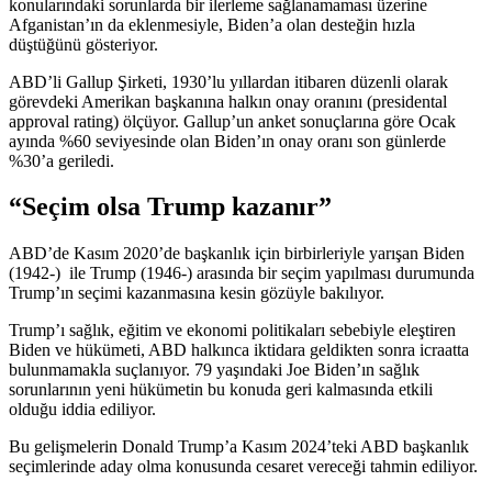
konularındaki sorunlarda bir ilerleme sağlanamaması üzerine
Afganistan’ın da eklenmesiyle, Biden’a olan desteğin hızla
düştüğünü gösteriyor.
ABD’li Gallup Şirketi, 1930’lu yıllardan itibaren düzenli olarak
görevdeki Amerikan başkanına halkın onay oranını (presidental
approval rating) ölçüyor. Gallup’un anket sonuçlarına göre Ocak
ayında %60 seviyesinde olan Biden’ın onay oranı son günlerde
%30’a geriledi.
“Seçim olsa Trump kazanır”
ABD’de Kasım 2020’de başkanlık için birbirleriyle yarışan Biden
(1942-) ile Trump (1946-) arasında bir seçim yapılması durumunda
Trump’ın seçimi kazanmasına kesin gözüyle bakılıyor.
Trump’ı sağlık, eğitim ve ekonomi politikaları sebebiyle eleştiren
Biden ve hükümeti, ABD halkınca iktidara geldikten sonra icraatta
bulunmamakla suçlanıyor. 79 yaşındaki Joe Biden’ın sağlık
sorunlarının yeni hükümetin bu konuda geri kalmasında etkili
olduğu iddia ediliyor.
Bu gelişmelerin Donald Trump’a Kasım 2024’teki ABD başkanlık
seçimlerinde aday olma konusunda cesaret vereceği tahmin ediliyor.