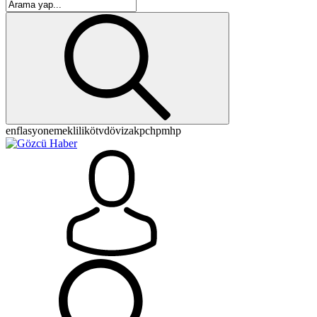
enflasyon
emeklilik
ötv
döviz
akp
chp
mhp