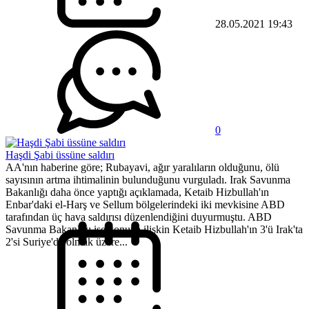
28.05.2021 19:43
0
Haşdi Şabi üssüne saldırı
AA'nın haberine göre; Rubayavi, ağır yaralıların olduğunu, ölü
sayısının artma ihtimalinin bulunduğunu vurguladı. Irak Savunma
Bakanlığı daha önce yaptığı açıklamada, Ketaib Hizbullah'ın
Enbar'daki el-Harş ve Sellum bölgelerindeki iki mevkisine ABD
tarafından üç hava saldırısı düzenlendiğini duyurmuştu. ABD
Savunma Bakanlığı ise konuya ilişkin Ketaib Hizbullah'ın 3'ü Irak'ta
2'si Suriye'de olmak üzere...