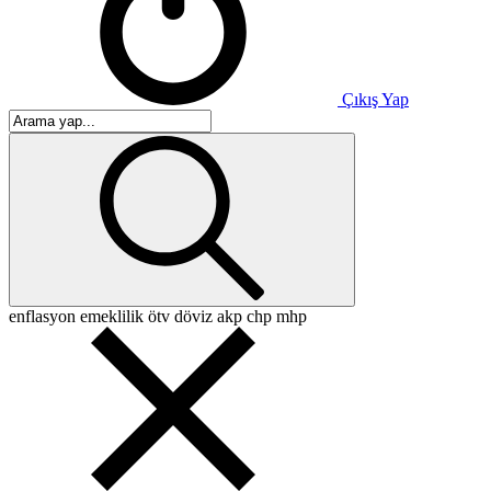
Çıkış Yap
enflasyon
emeklilik
ötv
döviz
akp
chp
mhp