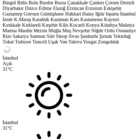
Bingöl
Bitlis
Bolu
Burdur
Bursa
Çanakkale
Çankırı
Çorum
Denizli
Diyarbakır
Düzce
Edirne
Elazığ
Erzincan
Erzurum
Eskişehir
Gaziantep
Giresun
Gümüşhane
Hakkari
Hatay
Iğdır
Isparta
İstanbul
İzmir
K.Maraş
Karabük
Karaman
Kars
Kastamonu
Kayseri
Kırıkkale
Kırklareli
Kırşehir
Kilis
Kocaeli
Konya
Kütahya
Malatya
Manisa
Mardin
Mersin
Muğla
Muş
Nevşehir
Niğde
Ordu
Osmaniye
Rize
Sakarya
Samsun
Siirt
Sinop
Sivas
Şanlıurfa
Şırnak
Tekirdağ
Tokat
Trabzon
Tunceli
Uşak
Van
Yalova
Yozgat
Zonguldak
İstanbul
Açık
31
°C
İstanbul
31
°C