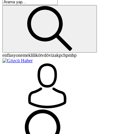
enflasyon
emeklilik
ötv
döviz
akp
chp
mhp