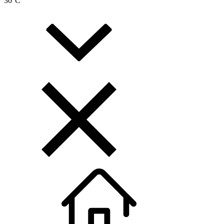
30
°C