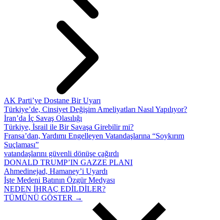
AK Parti’ye Dostane Bir Uyarı
Türkiye’de, Cinsiyet Değişim Ameliyatları Nasıl Yapılıyor?
İran’da İç Savaş Olasılığı
Türkiye, İsrail ile Bir Savaşa Girebilir mi?
Fransa’dan, Yardımı Engelleyen Vatandaşlarına “Soykırım
Suçlaması”
vatandaşlarını güvenli dönüşe çağırdı
DONALD TRUMP’IN GAZZE PLANI
Ahmedinejad, Hamaney’i Uyardı
İşte Medeni Batının Özgür Medyası
NEDEN İHRAÇ EDİLDİLER?
TÜMÜNÜ GÖSTER →