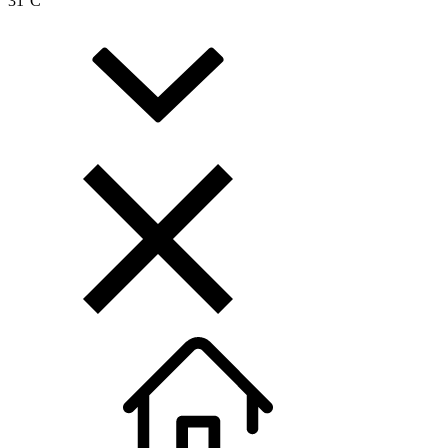
31
°C