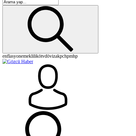
enflasyon
emeklilik
ötv
döviz
akp
chp
mhp