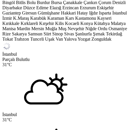
Bingöl
Bitlis
Bolu
Burdur
Bursa
Çanakkale
Çankırı
Çorum
Denizli
Diyarbakır
Düzce
Edirne
Elazığ
Erzincan
Erzurum
Eskişehir
Gaziantep
Giresun
Gümüşhane
Hakkari
Hatay
Iğdır
Isparta
İstanbul
İzmir
K.Maraş
Karabük
Karaman
Kars
Kastamonu
Kayseri
Kırıkkale
Kırklareli
Kırşehir
Kilis
Kocaeli
Konya
Kütahya
Malatya
Manisa
Mardin
Mersin
Muğla
Muş
Nevşehir
Niğde
Ordu
Osmaniye
Rize
Sakarya
Samsun
Siirt
Sinop
Sivas
Şanlıurfa
Şırnak
Tekirdağ
Tokat
Trabzon
Tunceli
Uşak
Van
Yalova
Yozgat
Zonguldak
İstanbul
Parçalı Bulutlu
31
°C
İstanbul
31
°C