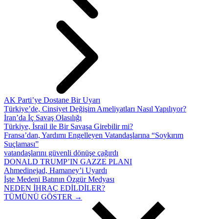
AK Parti’ye Dostane Bir Uyarı
Türkiye’de, Cinsiyet Değişim Ameliyatları Nasıl Yapılıyor?
İran’da İç Savaş Olasılığı
Türkiye, İsrail ile Bir Savaşa Girebilir mi?
Fransa’dan, Yardımı Engelleyen Vatandaşlarına “Soykırım
Suçlaması”
vatandaşlarını güvenli dönüşe çağırdı
DONALD TRUMP’IN GAZZE PLANI
Ahmedinejad, Hamaney’i Uyardı
İşte Medeni Batının Özgür Medyası
NEDEN İHRAÇ EDİLDİLER?
TÜMÜNÜ GÖSTER →