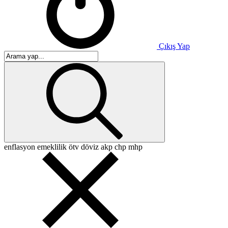
Çıkış Yap
enflasyon
emeklilik
ötv
döviz
akp
chp
mhp