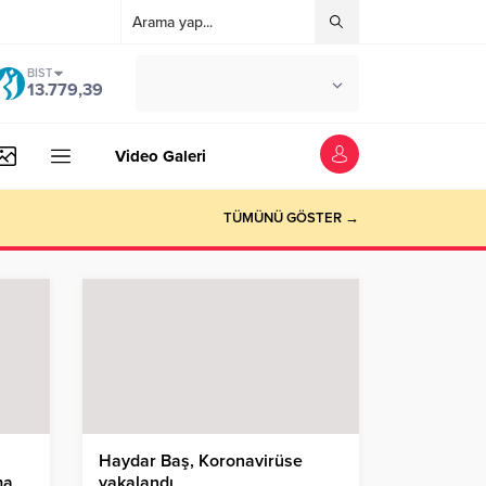
BIST
°C
İSTANBUL
13.779,39
AZ BULUTLU
Video Galeri
TÜMÜNÜ GÖSTER →
Haydar Baş, Koronavirüse
ma
yakalandı