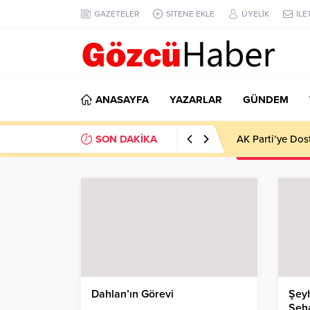
GAZETELER
SİTENE EKLE
ÜYELİK
İLE
ANASAYFA
YAZARLAR
GÜNDEM
SON DAKİKA
AK Parti’ye Dos
Dahlan’ın Görevi
Şey
Şeha