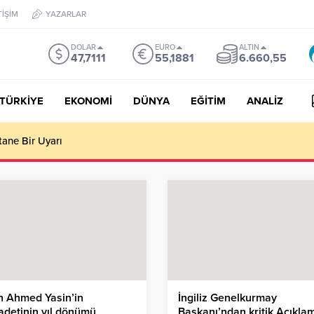
TİŞİM
YAZARLAR
DOLAR
EURO
ALTIN
47,7111
55,1881
6.660,55
TÜRKİYE
EKONOMİ
DÜNYA
EĞİTİM
ANALİZ
tane Bir Uyarı
h Ahmed Yasin’in
İngiliz Genelkurmay
detinin yıl dönümü
Başkanı’ndan kritik Açıkla