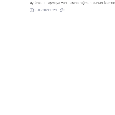
ay önce anlaşmaya varılmasına rağmen bunun kısme
uygulandığını söyledi. Anlaşmanın tamamen
05.05.2021 19:29
0
uygulanmasını beklediklerini vurgulayan Beaune,
gerekirse başka sektörlerde misilleme önlemleri
alacaklarını ifade etti. Beaune, “Bu bir alışveriştir. Her
vaatlerine uymalı...