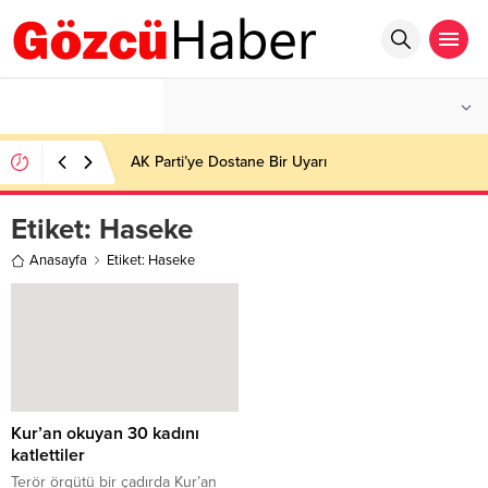
°C
İSTANBUL
HAFIF YAĞMURLU
AK Parti’ye Dostane Bir Uyarı
Etiket:
Haseke
Anasayfa
Etiket: Haseke
Kur’an okuyan 30 kadını
katlettiler
Terör örgütü bir çadırda Kur’an