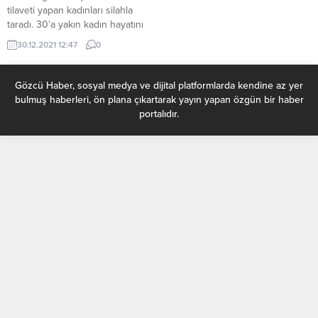
tilaveti yapan kadınları silahla
taradı. 30’a yakın kadın hayatını
kaybetti. Kampta Kur’an-ı Kerim
30.12.2021 12:47
0
okuyanlara ciddi yaptırım
uygulanıyor. Teröristler buldukları
Kur’anları yaktıkları için kutsal
Gözcü Haber, sosyal medya ve dijital platformlarda kendine az yer
kitaplar toprağa gömülerek
bulmuş haberleri, ön plana çıkartarak yayın yapan özgün bir haber
saklanıyor. Terör örgütü PKK,
portalıdır.
Suriye’nin Haseke kentinde Hol
Kampı’nı cehenneme çevirdi.
Örgütün “DEAŞ’lı” bahanesiyle
topladığı muhalifleri aç-susuz
bıraktığı, uluslararası
kuruluşların...