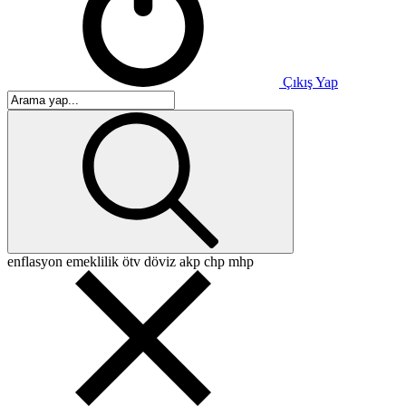
Çıkış Yap
enflasyon
emeklilik
ötv
döviz
akp
chp
mhp