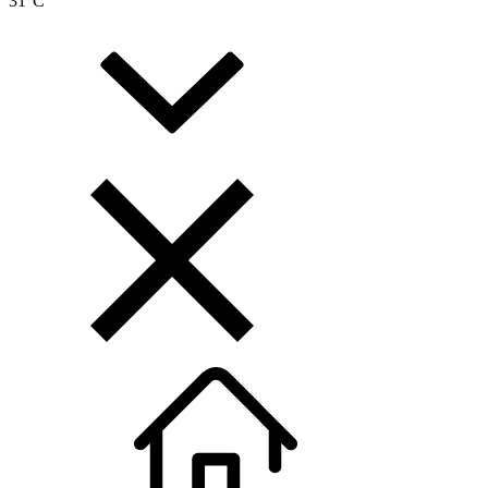
31
°C