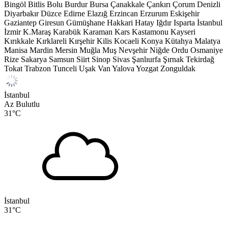
Bingöl
Bitlis
Bolu
Burdur
Bursa
Çanakkale
Çankırı
Çorum
Denizli
Diyarbakır
Düzce
Edirne
Elazığ
Erzincan
Erzurum
Eskişehir
Gaziantep
Giresun
Gümüşhane
Hakkari
Hatay
Iğdır
Isparta
İstanbul
İzmir
K.Maraş
Karabük
Karaman
Kars
Kastamonu
Kayseri
Kırıkkale
Kırklareli
Kırşehir
Kilis
Kocaeli
Konya
Kütahya
Malatya
Manisa
Mardin
Mersin
Muğla
Muş
Nevşehir
Niğde
Ordu
Osmaniye
Rize
Sakarya
Samsun
Siirt
Sinop
Sivas
Şanlıurfa
Şırnak
Tekirdağ
Tokat
Trabzon
Tunceli
Uşak
Van
Yalova
Yozgat
Zonguldak
İstanbul
Az Bulutlu
31
°C
İstanbul
31
°C