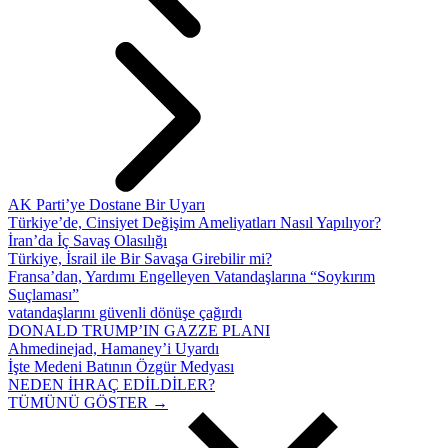
AK Parti’ye Dostane Bir Uyarı
Türkiye’de, Cinsiyet Değişim Ameliyatları Nasıl Yapılıyor?
İran’da İç Savaş Olasılığı
Türkiye, İsrail ile Bir Savaşa Girebilir mi?
Fransa’dan, Yardımı Engelleyen Vatandaşlarına “Soykırım
Suçlaması”
vatandaşlarını güvenli dönüşe çağırdı
DONALD TRUMP’IN GAZZE PLANI
Ahmedinejad, Hamaney’i Uyardı
İşte Medeni Batının Özgür Medyası
NEDEN İHRAÇ EDİLDİLER?
TÜMÜNÜ GÖSTER →