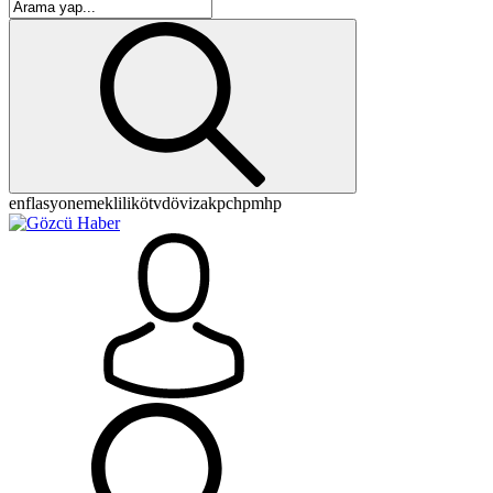
enflasyon
emeklilik
ötv
döviz
akp
chp
mhp