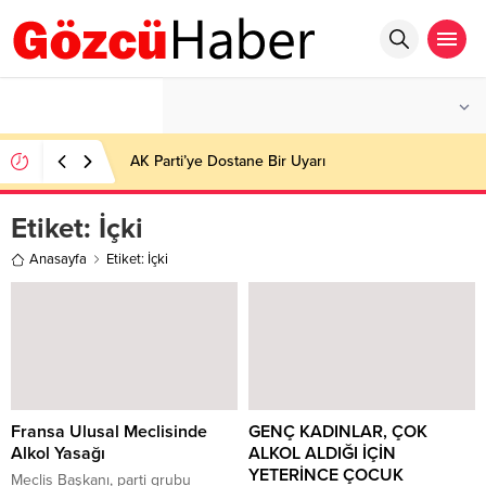
°C
İSTANBUL
AZ BULUTLU
AK Parti’ye Dostane Bir Uyarı
Etiket:
İçki
Anasayfa
Etiket: İçki
Fransa Ulusal Meclisinde
GENÇ KADINLAR, ÇOK
Alkol Yasağı
ALKOL ALDIĞI İÇİN
YETERİNCE ÇOCUK
Meclis Başkanı, parti grubu