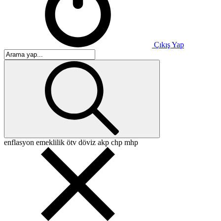
Çıkış Yap
enflasyon
emeklilik
ötv
döviz
akp
chp
mhp