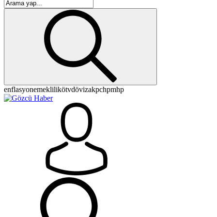
enflasyon
emeklilik
ötv
döviz
akp
chp
mhp