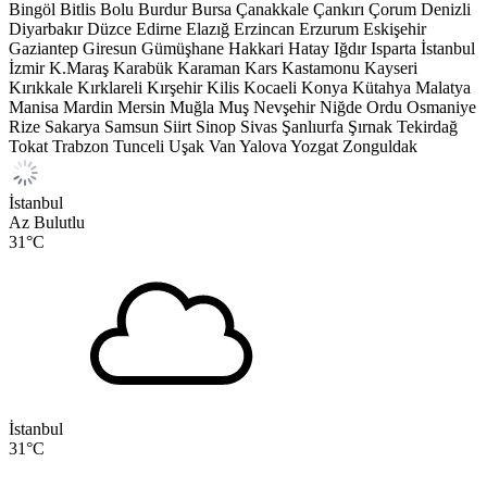
Bingöl
Bitlis
Bolu
Burdur
Bursa
Çanakkale
Çankırı
Çorum
Denizli
Diyarbakır
Düzce
Edirne
Elazığ
Erzincan
Erzurum
Eskişehir
Gaziantep
Giresun
Gümüşhane
Hakkari
Hatay
Iğdır
Isparta
İstanbul
İzmir
K.Maraş
Karabük
Karaman
Kars
Kastamonu
Kayseri
Kırıkkale
Kırklareli
Kırşehir
Kilis
Kocaeli
Konya
Kütahya
Malatya
Manisa
Mardin
Mersin
Muğla
Muş
Nevşehir
Niğde
Ordu
Osmaniye
Rize
Sakarya
Samsun
Siirt
Sinop
Sivas
Şanlıurfa
Şırnak
Tekirdağ
Tokat
Trabzon
Tunceli
Uşak
Van
Yalova
Yozgat
Zonguldak
İstanbul
Az Bulutlu
31
°C
İstanbul
31
°C