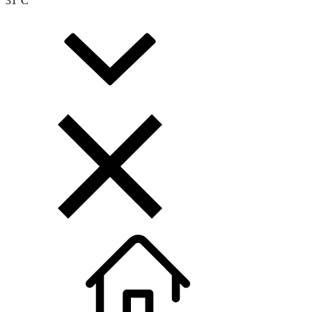
31
°C