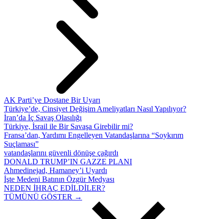
AK Parti’ye Dostane Bir Uyarı
Türkiye’de, Cinsiyet Değişim Ameliyatları Nasıl Yapılıyor?
İran’da İç Savaş Olasılığı
Türkiye, İsrail ile Bir Savaşa Girebilir mi?
Fransa’dan, Yardımı Engelleyen Vatandaşlarına “Soykırım
Suçlaması”
vatandaşlarını güvenli dönüşe çağırdı
DONALD TRUMP’IN GAZZE PLANI
Ahmedinejad, Hamaney’i Uyardı
İşte Medeni Batının Özgür Medyası
NEDEN İHRAÇ EDİLDİLER?
TÜMÜNÜ GÖSTER →