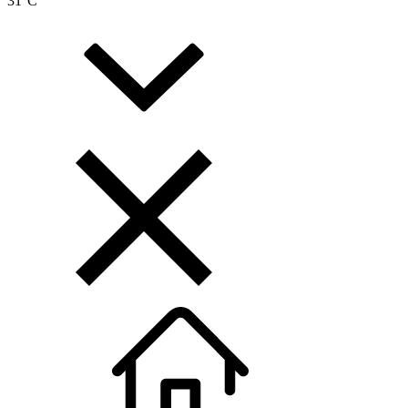
31
°C