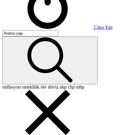
Çıkış Yap
enflasyon
emeklilik
ötv
döviz
akp
chp
mhp