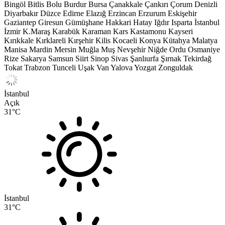
Bingöl
Bitlis
Bolu
Burdur
Bursa
Çanakkale
Çankırı
Çorum
Denizli
Diyarbakır
Düzce
Edirne
Elazığ
Erzincan
Erzurum
Eskişehir
Gaziantep
Giresun
Gümüşhane
Hakkari
Hatay
Iğdır
Isparta
İstanbul
İzmir
K.Maraş
Karabük
Karaman
Kars
Kastamonu
Kayseri
Kırıkkale
Kırklareli
Kırşehir
Kilis
Kocaeli
Konya
Kütahya
Malatya
Manisa
Mardin
Mersin
Muğla
Muş
Nevşehir
Niğde
Ordu
Osmaniye
Rize
Sakarya
Samsun
Siirt
Sinop
Sivas
Şanlıurfa
Şırnak
Tekirdağ
Tokat
Trabzon
Tunceli
Uşak
Van
Yalova
Yozgat
Zonguldak
İstanbul
Açık
31
°C
İstanbul
31
°C