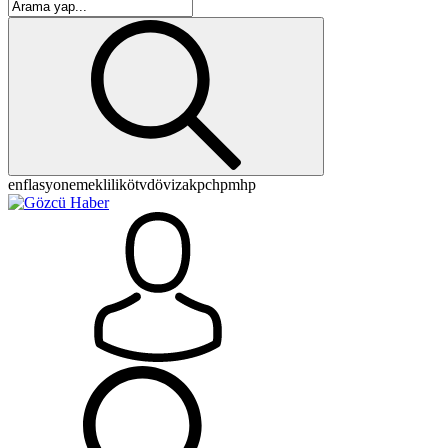
enflasyon
emeklilik
ötv
döviz
akp
chp
mhp