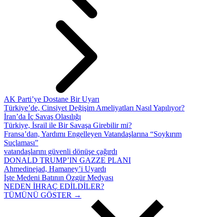
AK Parti’ye Dostane Bir Uyarı
Türkiye’de, Cinsiyet Değişim Ameliyatları Nasıl Yapılıyor?
İran’da İç Savaş Olasılığı
Türkiye, İsrail ile Bir Savaşa Girebilir mi?
Fransa’dan, Yardımı Engelleyen Vatandaşlarına “Soykırım
Suçlaması”
vatandaşlarını güvenli dönüşe çağırdı
DONALD TRUMP’IN GAZZE PLANI
Ahmedinejad, Hamaney’i Uyardı
İşte Medeni Batının Özgür Medyası
NEDEN İHRAÇ EDİLDİLER?
TÜMÜNÜ GÖSTER →