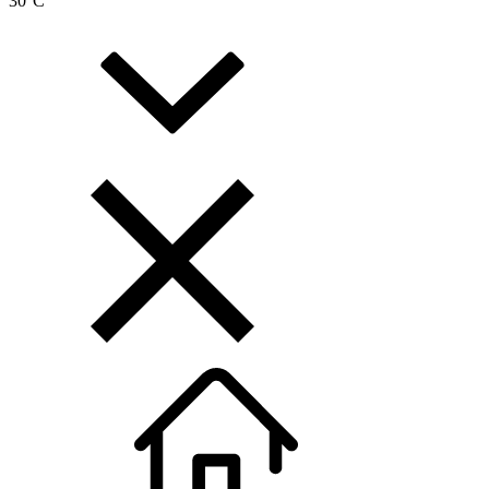
30
°C