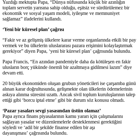
​Yazdığı mektupta Papa, “Dünya nüfusunda küçük bir azınlığın
toplam servetin yarısına sahip olduğu, eşitsiz ve sürdürülemez bir
ekonomik ve sosyal yaşam modeli, iyileşme ve memnuniyet
sağlamaz” ifadelerini kullandı.
‘Yeni bir küresel plan’ çağrısı
“Fakir ve az gelişmiş ülkelere karar verme organlarında etkili bir pay
vermek ve bu ülkelerin uluslararası pazara erişimini kolaylaştırmak
gerekiyor” diyen Papa, ‘yeni bir küresel plan’ çağrısında bulundu.
Papa Francis, “En azından pandemiyle daha da kötüleşen en fakir
ulusların borç yükünde önemli bir azaltmaya gidilmesi lazım” diye
devam etti.
20 büyük ekonomiden oluşan grubun yöneticileri ise çarşamba günü
alınan karar doğrultusunda, gelişmekte olan ülkelerin ödemelerinin
askıya alınma süresini uzattı. Ancak sivil toplum kuruluşlarının talep
ettiği gibi ‘borcu iptal etme’ gibi bir durum söz konusu olmadı.
‘Pazar yasaları sevgi yasasından üstün olamaz’
Papa ayrıca finans piyasalarının kamu yararı için çalışmalarını
sağlayan yasalar ve düzenlemelerle desteklenmesi gerektiğini
söyledi ve ‘adil bir şekilde finanse edilen bir aşı
dayanışması’ çağrısında bulundu.