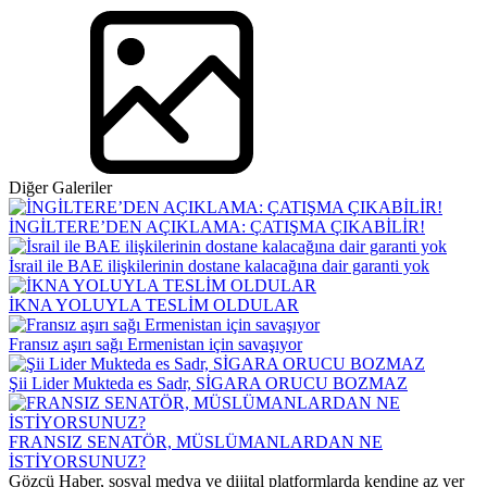
Diğer Galeriler
İNGİLTERE’DEN AÇIKLAMA: ÇATIŞMA ÇIKABİLİR!
İsrail ile BAE ilişkilerinin dostane kalacağına dair garanti yok
İKNA YOLUYLA TESLİM OLDULAR
Fransız aşırı sağı Ermenistan için savaşıyor
Şii Lider Mukteda es Sadr, SİGARA ORUCU BOZMAZ
FRANSIZ SENATÖR, MÜSLÜMANLARDAN NE
İSTİYORSUNUZ?
Gözcü Haber, sosyal medya ve dijital platformlarda kendine az yer