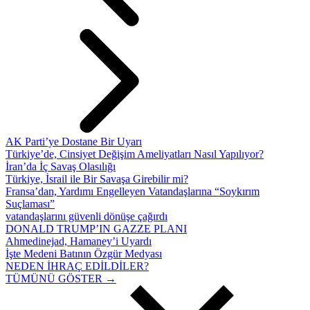
AK Parti’ye Dostane Bir Uyarı
Türkiye’de, Cinsiyet Değişim Ameliyatları Nasıl Yapılıyor?
İran’da İç Savaş Olasılığı
Türkiye, İsrail ile Bir Savaşa Girebilir mi?
Fransa’dan, Yardımı Engelleyen Vatandaşlarına “Soykırım
Suçlaması”
vatandaşlarını güvenli dönüşe çağırdı
DONALD TRUMP’IN GAZZE PLANI
Ahmedinejad, Hamaney’i Uyardı
İşte Medeni Batının Özgür Medyası
NEDEN İHRAÇ EDİLDİLER?
TÜMÜNÜ GÖSTER →