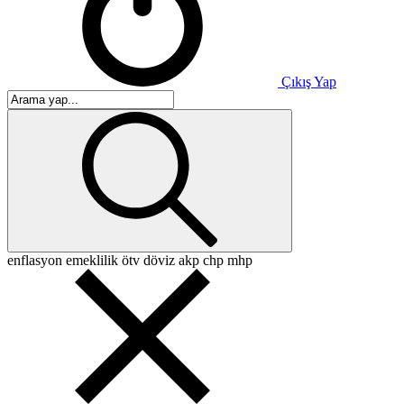
Çıkış Yap
enflasyon
emeklilik
ötv
döviz
akp
chp
mhp