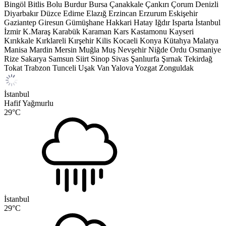
Bingöl
Bitlis
Bolu
Burdur
Bursa
Çanakkale
Çankırı
Çorum
Denizli
Diyarbakır
Düzce
Edirne
Elazığ
Erzincan
Erzurum
Eskişehir
Gaziantep
Giresun
Gümüşhane
Hakkari
Hatay
Iğdır
Isparta
İstanbul
İzmir
K.Maraş
Karabük
Karaman
Kars
Kastamonu
Kayseri
Kırıkkale
Kırklareli
Kırşehir
Kilis
Kocaeli
Konya
Kütahya
Malatya
Manisa
Mardin
Mersin
Muğla
Muş
Nevşehir
Niğde
Ordu
Osmaniye
Rize
Sakarya
Samsun
Siirt
Sinop
Sivas
Şanlıurfa
Şırnak
Tekirdağ
Tokat
Trabzon
Tunceli
Uşak
Van
Yalova
Yozgat
Zonguldak
İstanbul
Hafif Yağmurlu
29
°C
İstanbul
29
°C