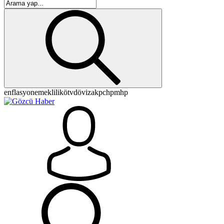
enflasyon
emeklilik
ötv
döviz
akp
chp
mhp