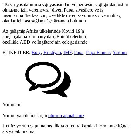
“Pazar yasalarının sevgi yasasından ve herkesin sağlığından üstün
olmasına izin veremeyiz” diyen Papa, siyasilere ve iş
insanlarına ‘herkes için, özellikle de en savunmasız ve muhtaç
olanlar için aşı sağlama’ çağrısında bulundu.
Az gelişmiş Afrika ülkelerinde Kovid-19’a
karşı aşılama kampanyaları, Batı ülkelerinin,
özellikle ABD ve İngiltere’nin çok gerisinde.
ETİKETLER:
Borç
,
Hristiyan
,
İMF
,
Papa
,
Papa Francis
,
Yardım
Yorumlar
Yorum yapabilmek için
oturum açmalısınız
.
Henüz yorum yapılmamış. İlk yorumu yukarıdaki form aracılığıyla
siz yapabilirsiniz.