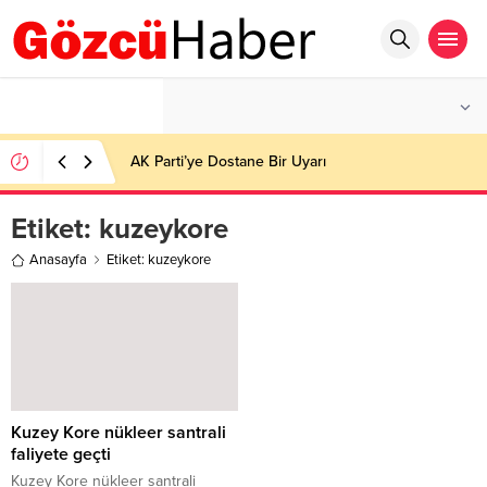
°C
İSTANBUL
PARÇALI BULUTLU
AK Parti’ye Dostane Bir Uyarı
Etiket:
kuzeykore
Anasayfa
Etiket: kuzeykore
Kuzey Kore nükleer santrali
faliyete geçti
Kuzey Kore nükleer santrali