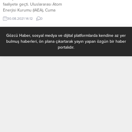
faaliyete geçti. Uluslararası Atom
Enerjisi Kurumu (IAEA), Cuma
günü yayınladığı raporunda uydu
30.08.2021 14:12
0
görüntüleri aracılığıyla Kuzey
Kore’nin nükleer santralinin
faaliyete geçtiğini belirtti. IAEA
Gözcü Haber, sosyal medya ve dijital platformlarda kendine az yer
raporun sonunda “Reaktörün ve
bulmuş haberleri, ön plana çıkartarak yayın yapan özgün bir haber
Radyo Kimyasal Laboratuvarın
portalıdır.
işleyişine ilişkin yeni göstergeler
derinden rahatsız edicidir”
ifadelerine yer verdi. DHA’nın
haberine göre, IAEA, Kuzey
Kore’nin Eylül...