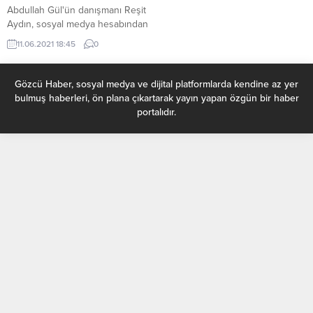
Abdullah Gül'ün danışmanı Reşit
Aydın, sosyal medya hesabından
yaptığı açıklamayla istifa ettiğini
11.06.2021 18:45
0
duyurdu. Aydın, İstifa metninde
HDP'ye kapatma davasına karşı
geliştirilen "siyasi dil" ve HDP'ye
Gözcü Haber, sosyal medya ve dijital platformlarda kendine az yer
destek açıklamalarının bardağı
bulmuş haberleri, ön plana çıkartarak yayın yapan özgün bir haber
taşıran son damla olduğunu
portalıdır.
yazdı. 11. Cumhurbaşkanı
Abdullah Gül ’ün danışmanı Reşit
Aydın, kişisel sosyal medya
hesabından istifa ettiğini açıkladı.
Aydın, yaptığı...