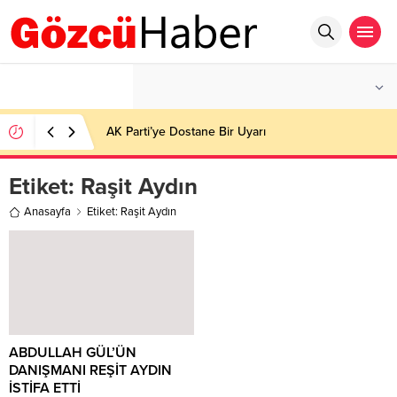
°C
İSTANBUL
PARÇALI BULUTLU
AK Parti’ye Dostane Bir Uyarı
Etiket:
Raşit Aydın
Anasayfa
Etiket: Raşit Aydın
ABDULLAH GÜL’ÜN
DANIŞMANI REŞİT AYDIN
İSTİFA ETTİ