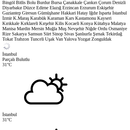
Bingöl
Bitlis
Bolu
Burdur
Bursa
Çanakkale
Çankırı
Çorum
Denizli
Diyarbakır
Düzce
Edirne
Elazığ
Erzincan
Erzurum
Eskişehir
Gaziantep
Giresun
Gümüşhane
Hakkari
Hatay
Iğdır
Isparta
İstanbul
İzmir
K.Maraş
Karabük
Karaman
Kars
Kastamonu
Kayseri
Kırıkkale
Kırklareli
Kırşehir
Kilis
Kocaeli
Konya
Kütahya
Malatya
Manisa
Mardin
Mersin
Muğla
Muş
Nevşehir
Niğde
Ordu
Osmaniye
Rize
Sakarya
Samsun
Siirt
Sinop
Sivas
Şanlıurfa
Şırnak
Tekirdağ
Tokat
Trabzon
Tunceli
Uşak
Van
Yalova
Yozgat
Zonguldak
İstanbul
Parçalı Bulutlu
31
°C
İstanbul
31
°C