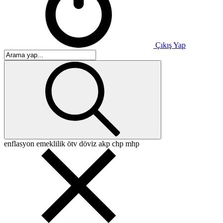
Çıkış Yap
enflasyon
emeklilik
ötv
döviz
akp
chp
mhp