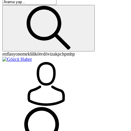
enflasyon
emeklilik
ötv
döviz
akp
chp
mhp