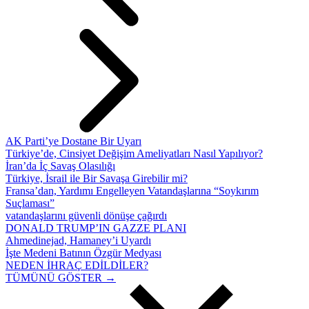
AK Parti’ye Dostane Bir Uyarı
Türkiye’de, Cinsiyet Değişim Ameliyatları Nasıl Yapılıyor?
İran’da İç Savaş Olasılığı
Türkiye, İsrail ile Bir Savaşa Girebilir mi?
Fransa’dan, Yardımı Engelleyen Vatandaşlarına “Soykırım
Suçlaması”
vatandaşlarını güvenli dönüşe çağırdı
DONALD TRUMP’IN GAZZE PLANI
Ahmedinejad, Hamaney’i Uyardı
İşte Medeni Batının Özgür Medyası
NEDEN İHRAÇ EDİLDİLER?
TÜMÜNÜ GÖSTER →