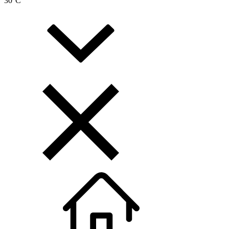
30
°C