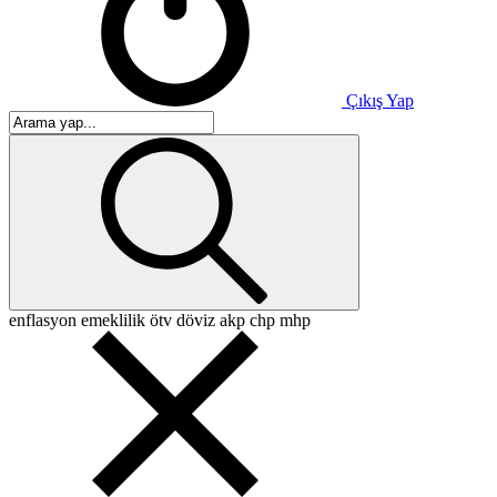
Çıkış Yap
enflasyon
emeklilik
ötv
döviz
akp
chp
mhp