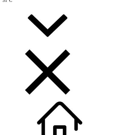
31
°C