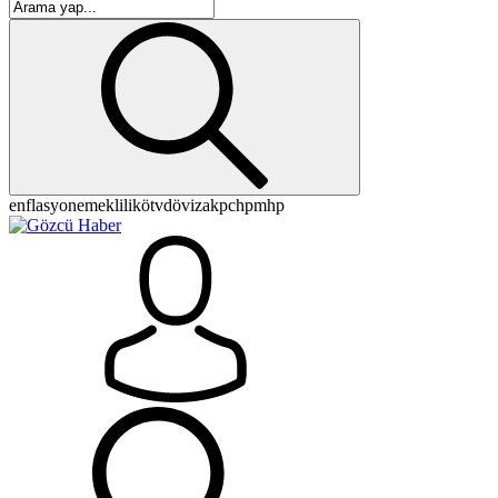
enflasyon
emeklilik
ötv
döviz
akp
chp
mhp