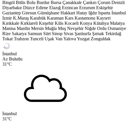
Bingöl
Bitlis
Bolu
Burdur
Bursa
Çanakkale
Çankırı
Çorum
Denizli
Diyarbakır
Düzce
Edirne
Elazığ
Erzincan
Erzurum
Eskişehir
Gaziantep
Giresun
Gümüşhane
Hakkari
Hatay
Iğdır
Isparta
İstanbul
İzmir
K.Maraş
Karabük
Karaman
Kars
Kastamonu
Kayseri
Kırıkkale
Kırklareli
Kırşehir
Kilis
Kocaeli
Konya
Kütahya
Malatya
Manisa
Mardin
Mersin
Muğla
Muş
Nevşehir
Niğde
Ordu
Osmaniye
Rize
Sakarya
Samsun
Siirt
Sinop
Sivas
Şanlıurfa
Şırnak
Tekirdağ
Tokat
Trabzon
Tunceli
Uşak
Van
Yalova
Yozgat
Zonguldak
İstanbul
Az Bulutlu
31
°C
İstanbul
31
°C