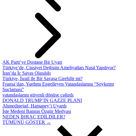
AK Parti’ye Dostane Bir Uyarı
Türkiye’de, Cinsiyet Değişim Ameliyatları Nasıl Yapılıyor?
İran’da İç Savaş Olasılığı
Türkiye, İsrail ile Bir Savaşa Girebilir mi?
Fransa’dan, Yardımı Engelleyen Vatandaşlarına “Soykırım
Suçlaması”
vatandaşlarını güvenli dönüşe çağırdı
DONALD TRUMP’IN GAZZE PLANI
Ahmedinejad, Hamaney’i Uyardı
İşte Medeni Batının Özgür Medyası
NEDEN İHRAÇ EDİLDİLER?
TÜMÜNÜ GÖSTER →