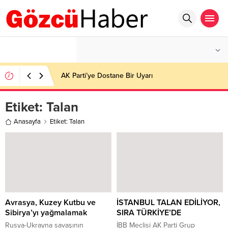
°C
İSTANBUL
PARÇALI BULUTLU
AK Parti’ye Dostane Bir Uyarı
Etiket:
Talan
Anasayfa
Etiket: Talan
Avrasya, Kuzey Kutbu ve
İSTANBUL TALAN EDİLİYOR,
Sibirya’yı yağmalamak
SIRA TÜRKİYE’DE
Rusya-Ukrayna savaşının
İBB Meclisi AK Parti Grup