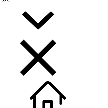
30
°C