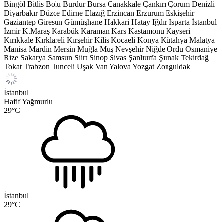
Bingöl
Bitlis
Bolu
Burdur
Bursa
Çanakkale
Çankırı
Çorum
Denizli
Diyarbakır
Düzce
Edirne
Elazığ
Erzincan
Erzurum
Eskişehir
Gaziantep
Giresun
Gümüşhane
Hakkari
Hatay
Iğdır
Isparta
İstanbul
İzmir
K.Maraş
Karabük
Karaman
Kars
Kastamonu
Kayseri
Kırıkkale
Kırklareli
Kırşehir
Kilis
Kocaeli
Konya
Kütahya
Malatya
Manisa
Mardin
Mersin
Muğla
Muş
Nevşehir
Niğde
Ordu
Osmaniye
Rize
Sakarya
Samsun
Siirt
Sinop
Sivas
Şanlıurfa
Şırnak
Tekirdağ
Tokat
Trabzon
Tunceli
Uşak
Van
Yalova
Yozgat
Zonguldak
İstanbul
Hafif Yağmurlu
29
°C
İstanbul
29
°C