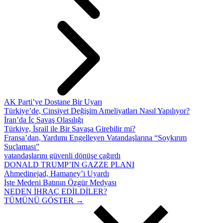
AK Parti’ye Dostane Bir Uyarı
Türkiye’de, Cinsiyet Değişim Ameliyatları Nasıl Yapılıyor?
İran’da İç Savaş Olasılığı
Türkiye, İsrail ile Bir Savaşa Girebilir mi?
Fransa’dan, Yardımı Engelleyen Vatandaşlarına “Soykırım
Suçlaması”
vatandaşlarını güvenli dönüşe çağırdı
DONALD TRUMP’IN GAZZE PLANI
Ahmedinejad, Hamaney’i Uyardı
İşte Medeni Batının Özgür Medyası
NEDEN İHRAÇ EDİLDİLER?
TÜMÜNÜ GÖSTER →