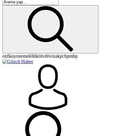
enflasyon
emeklilik
ötv
döviz
akp
chp
mhp