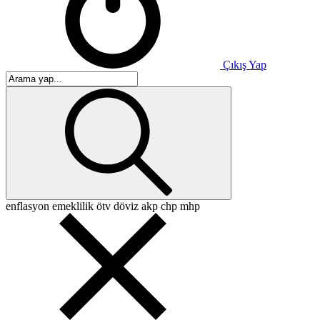
Çıkış Yap
enflasyon
emeklilik
ötv
döviz
akp
chp
mhp