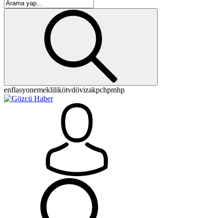
enflasyon
emeklilik
ötv
döviz
akp
chp
mhp