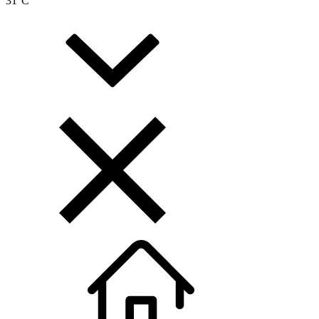
31
°C