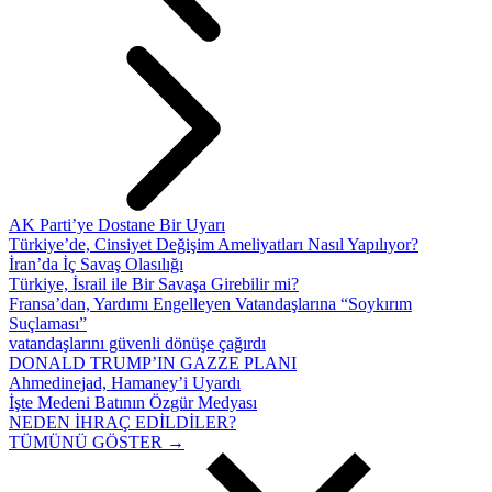
AK Parti’ye Dostane Bir Uyarı
Türkiye’de, Cinsiyet Değişim Ameliyatları Nasıl Yapılıyor?
İran’da İç Savaş Olasılığı
Türkiye, İsrail ile Bir Savaşa Girebilir mi?
Fransa’dan, Yardımı Engelleyen Vatandaşlarına “Soykırım
Suçlaması”
vatandaşlarını güvenli dönüşe çağırdı
DONALD TRUMP’IN GAZZE PLANI
Ahmedinejad, Hamaney’i Uyardı
İşte Medeni Batının Özgür Medyası
NEDEN İHRAÇ EDİLDİLER?
TÜMÜNÜ GÖSTER →