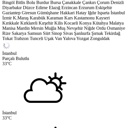
Bingöl
Bitlis
Bolu
Burdur
Bursa
Çanakkale
Çankırı
Çorum
Denizli
Diyarbakır
Düzce
Edirne
Elazığ
Erzincan
Erzurum
Eskişehir
Gaziantep
Giresun
Gümüşhane
Hakkari
Hatay
Iğdır
Isparta
İstanbul
İzmir
K.Maraş
Karabük
Karaman
Kars
Kastamonu
Kayseri
Kırıkkale
Kırklareli
Kırşehir
Kilis
Kocaeli
Konya
Kütahya
Malatya
Manisa
Mardin
Mersin
Muğla
Muş
Nevşehir
Niğde
Ordu
Osmaniye
Rize
Sakarya
Samsun
Siirt
Sinop
Sivas
Şanlıurfa
Şırnak
Tekirdağ
Tokat
Trabzon
Tunceli
Uşak
Van
Yalova
Yozgat
Zonguldak
İstanbul
Parçalı Bulutlu
33
°C
İstanbul
33
°C