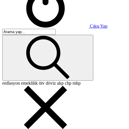
Çıkış Yap
enflasyon
emeklilik
ötv
döviz
akp
chp
mhp