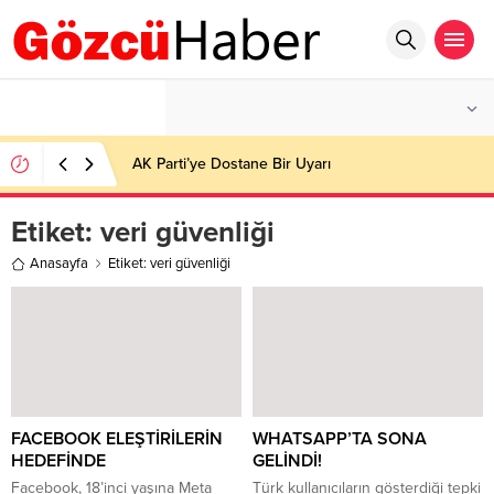
°C
İSTANBUL
AÇIK
AK Parti’ye Dostane Bir Uyarı
Etiket:
veri güvenliği
Anasayfa
Etiket: veri güvenliği
FACEBOOK ELEŞTİRİLERİN
WHATSAPP’TA SONA
HEDEFİNDE
GELİNDİ!
Facebook, 18’inci yaşına Meta
Türk kullanıcıların gösterdiği tepki