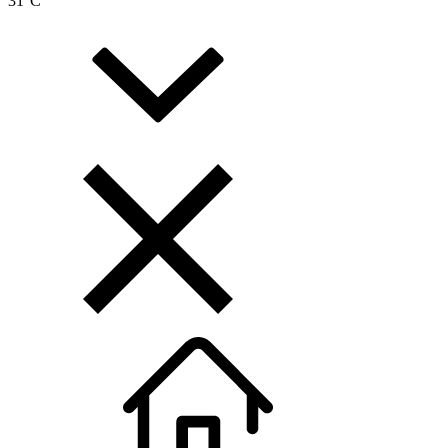
31
°C