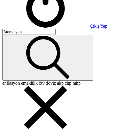
Çıkış Yap
enflasyon
emeklilik
ötv
döviz
akp
chp
mhp