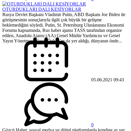
OTURDUKLARI DALI KESİYORLAR
Rusya Devlet Başkanı Vladimir Putin, ABD Başkanı Joe Biden ile
görüşmesinin sonuçlarıyla ilgili çok büyük bir gelişme
beklemediğini söyledi. Putin, St. Petersburg Uluslararası Ekonomi
Forumu kapsamında, Rus haber ajansı TASS tarafından organize
edilen, Anadolu Ajansı (AA) Genel Müdür Yardımcısı ve Genel
Yayın Yönetmeni Yusuf Özhan’ın da yer aldığı, dünyanın önde...
05.06.2021 09:43
0
Gözcü Haber, sosyal medya ve dijital platformlarda kendine az yer