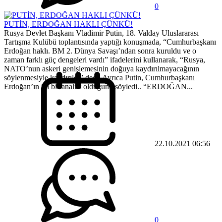
0
PUTİN, ERDOĞAN HAKLI ÇÜNKÜ!
Rusya Devlet Başkanı Vladimir Putin, 18. Valday Uluslararası
Tartışma Kulübü toplantısında yaptığı konuşmada, “Cumhurbaşkanı
Erdoğan haklı. BM 2. Dünya Savaşı’ndan sonra kuruldu ve o
zaman farklı güç dengeleri vardı” ifadelerini kullanarak, “Rusya,
NATO’nun askeri genişlemesinin doğuya kaydırılmayacağının
söylenmesiyle kandırıldı” dedi. Ayrıca Putin, Cumhurbaşkanı
Erdoğan’ın iyi bir analist olduğunu söyledi.. “ERDOĞAN...
22.10.2021 06:56
0