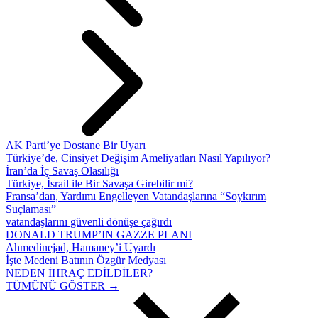
AK Parti’ye Dostane Bir Uyarı
Türkiye’de, Cinsiyet Değişim Ameliyatları Nasıl Yapılıyor?
İran’da İç Savaş Olasılığı
Türkiye, İsrail ile Bir Savaşa Girebilir mi?
Fransa’dan, Yardımı Engelleyen Vatandaşlarına “Soykırım
Suçlaması”
vatandaşlarını güvenli dönüşe çağırdı
DONALD TRUMP’IN GAZZE PLANI
Ahmedinejad, Hamaney’i Uyardı
İşte Medeni Batının Özgür Medyası
NEDEN İHRAÇ EDİLDİLER?
TÜMÜNÜ GÖSTER →