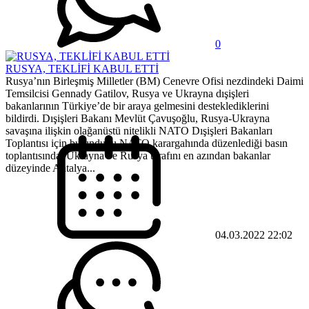
0
RUSYA, TEKLİFİ KABUL ETTİ
Rusya’nın Birleşmiş Milletler (BM) Cenevre Ofisi nezdindeki Daimi
Temsilcisi Gennady Gatilov, Rusya ve Ukrayna dışişleri
bakanlarının Türkiye’de bir araya gelmesini desteklediklerini
bildirdi. Dışişleri Bakanı Mevlüt Çavuşoğlu, Rusya-Ukrayna
savaşına ilişkin olağanüstü nitelikli NATO Dışişleri Bakanları
Toplantısı için bulunduğu NATO karargahında düzenlediği basın
toplantısında, Ukrayna ve Rusya tarafını en azından bakanlar
düzeyinde Antalya...
04.03.2022 22:02