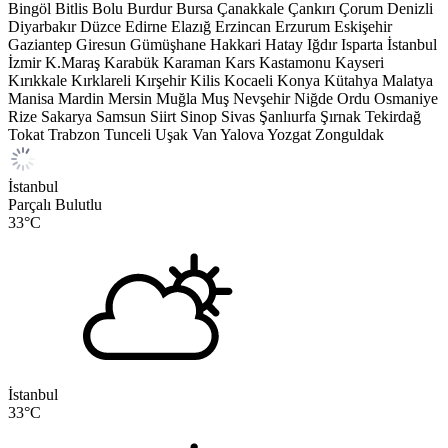
Bingöl
Bitlis
Bolu
Burdur
Bursa
Çanakkale
Çankırı
Çorum
Denizli
Diyarbakır
Düzce
Edirne
Elazığ
Erzincan
Erzurum
Eskişehir
Gaziantep
Giresun
Gümüşhane
Hakkari
Hatay
Iğdır
Isparta
İstanbul
İzmir
K.Maraş
Karabük
Karaman
Kars
Kastamonu
Kayseri
Kırıkkale
Kırklareli
Kırşehir
Kilis
Kocaeli
Konya
Kütahya
Malatya
Manisa
Mardin
Mersin
Muğla
Muş
Nevşehir
Niğde
Ordu
Osmaniye
Rize
Sakarya
Samsun
Siirt
Sinop
Sivas
Şanlıurfa
Şırnak
Tekirdağ
Tokat
Trabzon
Tunceli
Uşak
Van
Yalova
Yozgat
Zonguldak
İstanbul
Parçalı Bulutlu
33
°C
İstanbul
33
°C