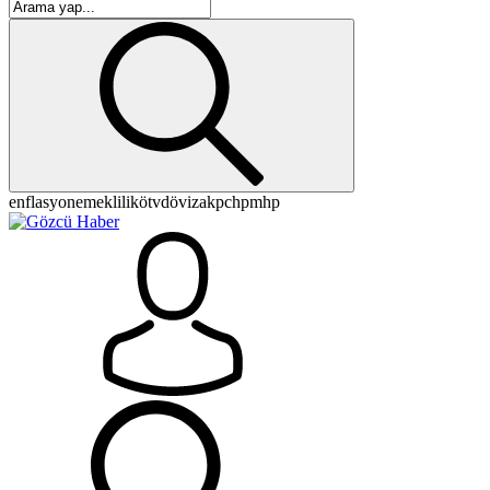
enflasyon
emeklilik
ötv
döviz
akp
chp
mhp