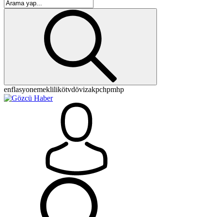
enflasyon
emeklilik
ötv
döviz
akp
chp
mhp