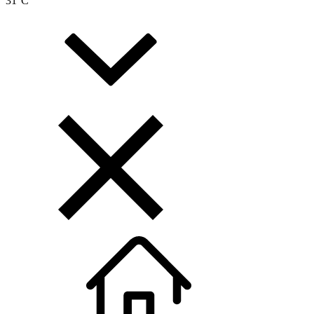
31
°C