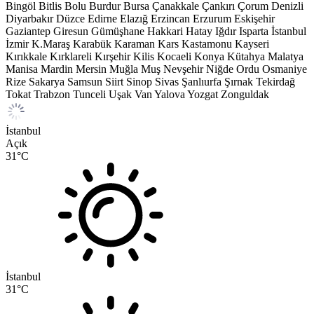
Bingöl
Bitlis
Bolu
Burdur
Bursa
Çanakkale
Çankırı
Çorum
Denizli
Diyarbakır
Düzce
Edirne
Elazığ
Erzincan
Erzurum
Eskişehir
Gaziantep
Giresun
Gümüşhane
Hakkari
Hatay
Iğdır
Isparta
İstanbul
İzmir
K.Maraş
Karabük
Karaman
Kars
Kastamonu
Kayseri
Kırıkkale
Kırklareli
Kırşehir
Kilis
Kocaeli
Konya
Kütahya
Malatya
Manisa
Mardin
Mersin
Muğla
Muş
Nevşehir
Niğde
Ordu
Osmaniye
Rize
Sakarya
Samsun
Siirt
Sinop
Sivas
Şanlıurfa
Şırnak
Tekirdağ
Tokat
Trabzon
Tunceli
Uşak
Van
Yalova
Yozgat
Zonguldak
İstanbul
Açık
31
°C
İstanbul
31
°C