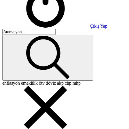
Çıkış Yap
enflasyon
emeklilik
ötv
döviz
akp
chp
mhp