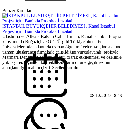
Benzer Konular
İSTANBUL BÜYÜKŞEHİR BELEDİYESİ , Kanal İstanbul
Projesi için, Banlıkla Protokol İmzaladı
Ulaştırma ve Altyapı Bakanı Cahit Turhan, Kanal İstanbul Projesi
kapsamında Boğaziçi ve ODTÜ gibi Türkiye'nin en iyi
üniversitelerinden alanında uzman öğretim üyeleri ve yine alanında
uzman uluslararası firmalarla çalışıldığını vurgulayarak, projeyle,
Marmara Denizi'nin sadece olumlu olarak etkilenmesi ve özellikle
yük taşımacılığından kaynaklı kazaların önüne geçilmesinin
amaçlandığının altını çizdi. Seçilen koridor...
08.12.2019 18:49