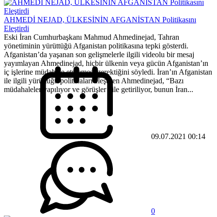
AHMEDİ NEJAD, ÜLKESİNİN AFGANİSTAN Politikasını
Eleştirdi
Eski İran Cumhurbaşkanı Mahmud Ahmedinejad, Tahran
yönetiminin yürüttüğü Afganistan politikasına tepki gösterdi.
Afganistan’da yaşanan son gelişmelerle ilgili videolu bir mesaj
yayımlayan Ahmedinejad, hiçbir ülkenin veya gücün Afganistan’ın
iç işlerine müdahale etmemesi gerektiğini söyledi. İran’ın Afganistan
ile ilgili yürüttüğü politikaları eleştiren Ahmedinejad, “Bazı
müdahaleler yapılıyor ve görüşler dile getiriliyor, bunun İran...
09.07.2021 00:14
0