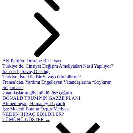
AK Parti’ye Dostane Bir Uyarı
Türkiye’de, Cinsiyet Değişim Ameliyatları Nasıl Yapılıyor?
İran’da İç Savaş Olasılığı
Türkiye, İsrail ile Bir Savaşa Girebilir mi?
Fransa’dan, Yardımı Engelleyen Vatandaşlarına “Soykırım
Suçlaması”
vatandaşlarını güvenli dönüşe çağırdı
DONALD TRUMP’IN GAZZE PLANI
Ahmedinejad, Hamaney’i Uyardı
İşte Medeni Batının Özgür Medyası
NEDEN İHRAÇ EDİLDİLER?
TÜMÜNÜ GÖSTER →