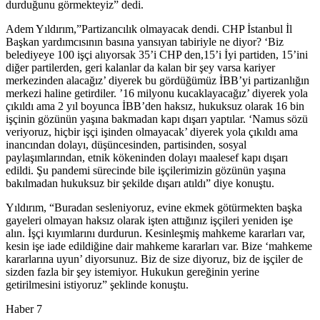
durduğunu görmekteyiz” dedi.
Adem Yıldırım,”Partizancılık olmayacak dendi. CHP İstanbul İl
Başkan yardımcısının basına yansıyan tabiriyle ne diyor? ‘Biz
belediyeye 100 işçi alıyorsak 35’i CHP den,15’i İyi partiden, 15’ini
diğer partilerden, geri kalanlar da kalan bir şey varsa kariyer
merkezinden alacağız’ diyerek bu gördüğümüz İBB’yi partizanlığın
merkezi haline getirdiler. ’16 milyonu kucaklayacağız’ diyerek yola
çıkıldı ama 2 yıl boyunca İBB’den haksız, hukuksuz olarak 16 bin
işçinin gözünün yaşına bakmadan kapı dışarı yaptılar. ‘Namus sözü
veriyoruz, hiçbir işçi işinden olmayacak’ diyerek yola çıkıldı ama
inancından dolayı, düşüncesinden, partisinden, sosyal
paylaşımlarından, etnik kökeninden dolayı maalesef kapı dışarı
edildi. Şu pandemi sürecinde bile işçilerimizin gözünün yaşına
bakılmadan hukuksuz bir şekilde dışarı atıldı” diye konuştu.
Yıldırım, “Buradan sesleniyoruz, evine ekmek götürmekten başka
gayeleri olmayan haksız olarak işten attığınız işçileri yeniden işe
alın. İşçi kıyımlarını durdurun. Kesinleşmiş mahkeme kararları var,
kesin işe iade edildiğine dair mahkeme kararları var. Bize ‘mahkeme
kararlarına uyun’ diyorsunuz. Biz de size diyoruz, biz de işçiler de
sizden fazla bir şey istemiyor. Hukukun gereğinin yerine
getirilmesini istiyoruz” şeklinde konuştu.
Haber 7