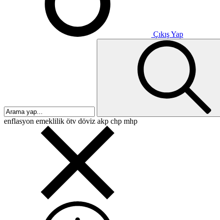
Çıkış Yap
enflasyon
emeklilik
ötv
döviz
akp
chp
mhp