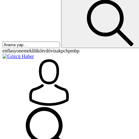
enflasyon
emeklilik
ötv
döviz
akp
chp
mhp