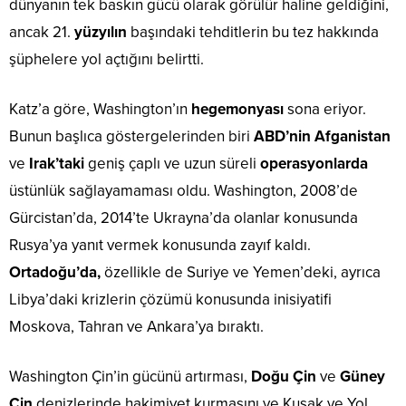
dünyanın tek baskın gücü olarak görülür haline geldiğini,
ancak 21.
yüzyılın
başındaki tehditlerin bu tez hakkında
şüphelere yol açtığını belirtti.
Katz’a göre, Washington’ın
hegemonyası
sona eriyor.
Bunun başlıca göstergelerinden biri
ABD’nin Afganistan
ve
Irak’taki
geniş çaplı ve uzun süreli
operasyonlarda
üstünlük sağlayamaması oldu. Washington, 2008’de
Gürcistan’da, 2014’te Ukrayna’da olanlar konusunda
Rusya’ya yanıt vermek konusunda zayıf kaldı.
Ortadoğu’da,
özellikle de Suriye ve Yemen’deki, ayrıca
Libya’daki krizlerin çözümü konusunda inisiyatifi
Moskova, Tahran ve Ankara’ya bıraktı.
Washington Çin’in gücünü artırması,
Doğu Çin
ve
Güney
Çin
denizlerinde hakimiyet kurmasını ve Kuşak ve Yol