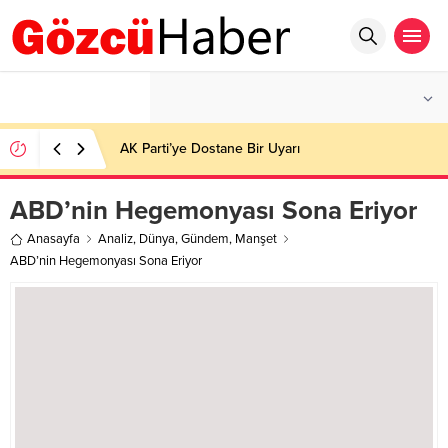
°C
İSTANBUL
AZ BULUTLU
AK Parti’ye Dostane Bir Uyarı
ABD’nin Hegemonyası Sona Eriyor
Anasayfa
Analiz
,
Dünya
,
Gündem
,
Manşet
ABD’nin Hegemonyası Sona Eriyor