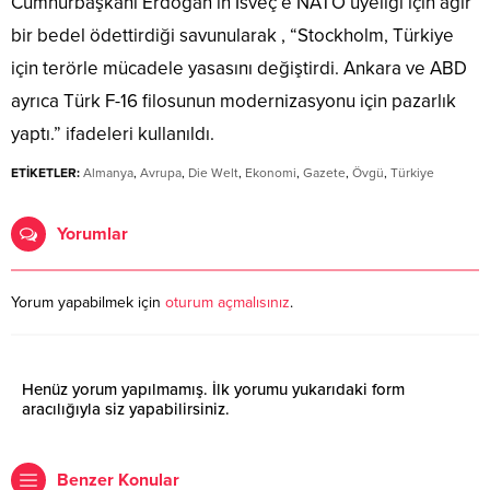
Cumhurbaşkanı Erdoğan’ın İsveç’e NATO üyeliği için ağır
bir bedel ödettirdiği savunularak , “Stockholm, Türkiye
için terörle mücadele yasasını değiştirdi. Ankara ve ABD
ayrıca Türk F-16 filosunun modernizasyonu için pazarlık
yaptı.” ifadeleri kullanıldı.
ETİKETLER:
Almanya
,
Avrupa
,
Die Welt
,
Ekonomi
,
Gazete
,
Övgü
,
Türkiye
Yorumlar
Yorum yapabilmek için
oturum açmalısınız
.
Henüz yorum yapılmamış. İlk yorumu yukarıdaki form
aracılığıyla siz yapabilirsiniz.
Benzer Konular