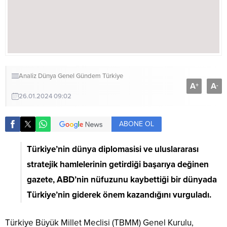
Analiz
Dünya
Genel
Gündem
Türkiye
A
A
+
-
26.01.2024 09:02
ABONE OL
Türkiye’nin dünya diplomasisi ve uluslararası
stratejik hamlelerinin getirdiği başarıya değinen
gazete, ABD’nin nüfuzunu kaybettiği bir dünyada
Türkiye’nin giderek önem kazandığını vurguladı.
Türkiye Büyük Millet Meclisi (TBMM) Genel Kurulu,