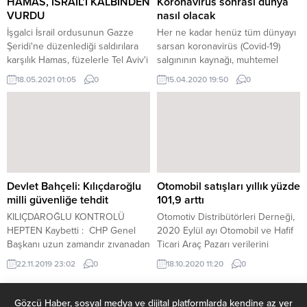
HAMAS, İSRAİL’İ KALBİNDEN
Koronavirüs sonrası dünya
görüşmüştü....
zirveden birkaç ay...
VURDU
nasıl olacak
İşgalci İsrail ordusunun Gazze
Her ne kadar henüz tüm dünyayı
Şeridi'ne düzenlediği saldırılara
sarsan koronavirüs (Covid-19)
karşılık Hamas, füzelerle Tel Aviv'i
salgınının kaynağı, muhtemel
yoğun bir şekilde vuruyor. Hamas
sonuçları ve tedavisi gibi en
18.05.2021 01:05
0
15.04.2020 19:50
0
kanadından onlarca füzenin
temel konular hakkında bile kesin
ateşlenmesinin ardından İsrail'de
ve ikna edici bilgimiz yoksa da
siren sesleri yeniden yükseldi.
küresel medyada virüs sonrası
İSRAİL, HAMASIN FÜZELERİ
dünya ile ilgili birçok senaryo
KARŞISINDA ÇARESİZ. İSRAİL’DEN
konuşuluyor ve tartışılıyor. Salgın
GELEN YENİ GÖRÜNTÜLER
ve sonuçlarının sağlıkla ilgili
bölümleri uzmanlık alanımızın
dışında kalsa...
Devlet Bahçeli: Kılıçdaroğlu
Otomobil satışları yıllık yüzde
milli güvenliğe tehdit
101,9 arttı
KILIÇDAROĞLU KONTROLÜ
Otomotiv Distribütörleri Derneği,
HEPTEN Kaybetti : CHP Genel
2020 Eylül ayı Otomobil ve Hafif
Başkanı uzun zamandır zıvanadan
Ticari Araç Pazarı verilerini
çıkmış, zırvada rekorlar kırmıştır.
paylaştı. Buna göre, ilk 9 ayık
22.11.2019 23:02
0
18.10.2020 11:20
0
Kontrolü hepten kaybetmiştir.
dönemde Türkiye otomobil ve
Normal zamanında yapılacak
hafif ticari araç toplam pazarı, bir
genel seçimleri öne çekmek
önceki yılın aynı dönemine göre
Gözcü Haber, sosyal medya ve dijital platformlarda kendine az yer