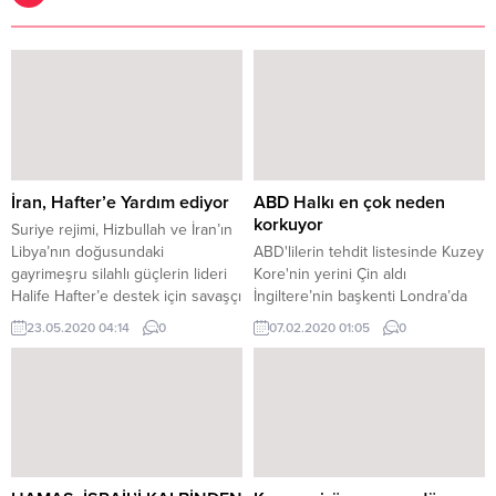
İran, Hafter’e Yardım ediyor
ABD Halkı en çok neden
korkuyor
Suriye rejimi, Hizbullah ve İran’ın
Libya’nın doğusundaki
ABD'lilerin tehdit listesinde Kuzey
gayrimeşru silahlı güçlerin lideri
Kore'nin yerini Çin aldı
Halife Hafter’e destek için savaşçı
İngiltere’nin başkenti Londra’da
gönderdiği belirtildi. Açıklamada
yapılan son NATO zirvesinden
23.05.2020 04:14
0
07.02.2020 01:05
0
Esed rejimi, Hizbullah, İran
sonra yayımlanan deklarasyonda,
Devrim Muhafızları ve Rus
Çin öne çıktı. İlk defa Çin'in
güvenlik şirketi Wagner'e bağlı
yükselen gücüne değinilerek,
savaşçıların Bingazi’ye
"Çin'in artan nüfuzu ve
taşındığının belirlendiği
uluslararası politikalarının ortaya
kaydedildi. Bingazi’den üst düzey
çıkardığı fırsat ve sınamaları ittifak
bir heyet 1 Mart’ta Şam’ı ziyaret
olarak birlikte ele almalıyız"
ederek Beşar Esed ile
vurgusu yapıldı. Bu sonuç,