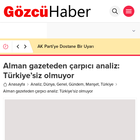
°C
İSTANBUL
AZ BULUTLU
AK Parti’ye Dostane Bir Uyarı
Alman gazeteden çarpıcı analiz:
Türkiye’siz olmuyor
Anasayfa
Analiz
,
Dünya
,
Genel
,
Gündem
,
Manşet
,
Türkiye
Alman gazeteden çarpıcı analiz: Türkiye’siz olmuyor