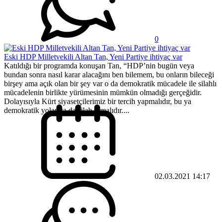
0
Eski HDP Milletvekili Altan Tan, Yeni Partiye ihtiyaç var
Katıldığı bir programda konuşan Tan, “HDP’nin bugün veya
bundan sonra nasıl karar alacağını ben bilemem, bu onların bileceği
birşey ama açık olan bir şey var o da demokratik mücadele ile silahlı
mücadelenin birlikte yürümesinin mümkün olmadığı gerçeğidir.
Dolayısıyla Kürt siyasetçilerimiz bir tercih yapmalıdır, bu ya
demokratik yolar ya da silah olmalıdır....
02.03.2021 14:17