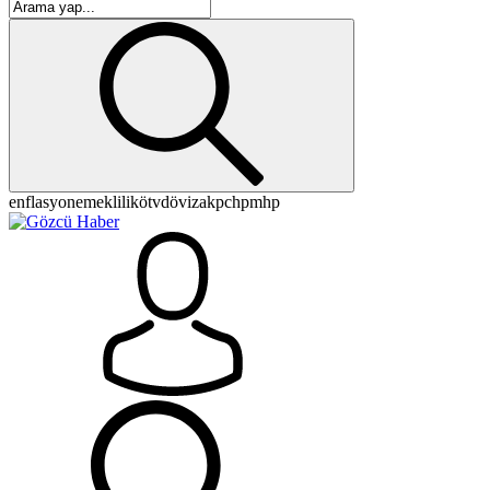
enflasyon
emeklilik
ötv
döviz
akp
chp
mhp