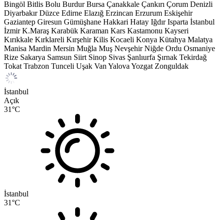
Bingöl
Bitlis
Bolu
Burdur
Bursa
Çanakkale
Çankırı
Çorum
Denizli
Diyarbakır
Düzce
Edirne
Elazığ
Erzincan
Erzurum
Eskişehir
Gaziantep
Giresun
Gümüşhane
Hakkari
Hatay
Iğdır
Isparta
İstanbul
İzmir
K.Maraş
Karabük
Karaman
Kars
Kastamonu
Kayseri
Kırıkkale
Kırklareli
Kırşehir
Kilis
Kocaeli
Konya
Kütahya
Malatya
Manisa
Mardin
Mersin
Muğla
Muş
Nevşehir
Niğde
Ordu
Osmaniye
Rize
Sakarya
Samsun
Siirt
Sinop
Sivas
Şanlıurfa
Şırnak
Tekirdağ
Tokat
Trabzon
Tunceli
Uşak
Van
Yalova
Yozgat
Zonguldak
İstanbul
Açık
31
°C
İstanbul
31
°C