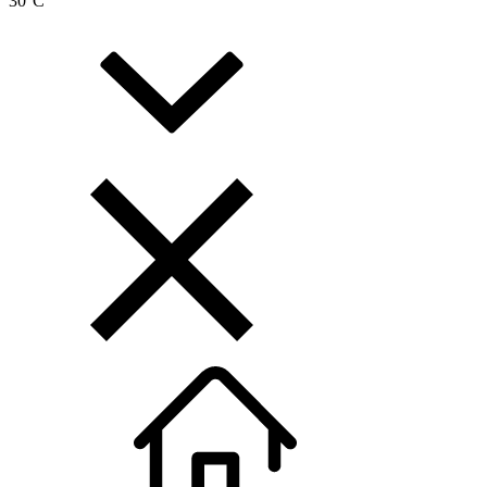
30
°C