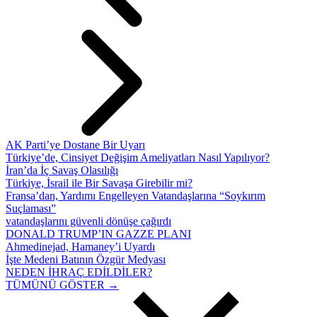
AK Parti’ye Dostane Bir Uyarı
Türkiye’de, Cinsiyet Değişim Ameliyatları Nasıl Yapılıyor?
İran’da İç Savaş Olasılığı
Türkiye, İsrail ile Bir Savaşa Girebilir mi?
Fransa’dan, Yardımı Engelleyen Vatandaşlarına “Soykırım
Suçlaması”
vatandaşlarını güvenli dönüşe çağırdı
DONALD TRUMP’IN GAZZE PLANI
Ahmedinejad, Hamaney’i Uyardı
İşte Medeni Batının Özgür Medyası
NEDEN İHRAÇ EDİLDİLER?
TÜMÜNÜ GÖSTER →