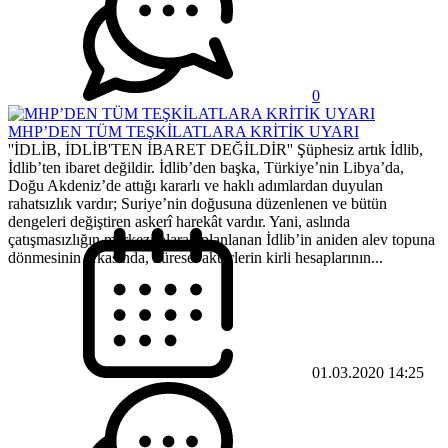
0
MHP’DEN TÜM TEŞKİLATLARA KRİTİK UYARI
''İDLİB, İDLİB'TEN İBARET DEĞİLDİR'' Şüphesiz artık İdlib,
İdlib’ten ibaret değildir. İdlib’den başka, Türkiye’nin Libya’da,
Doğu Akdeniz’de attığı kararlı ve haklı adımlardan duyulan
rahatsızlık vardır; Suriye’nin doğusuna düzenlenen ve bütün
dengeleri değiştiren askerî harekât vardır. Yani, aslında
çatışmasızlığın merkezi olarak planlanan İdlib’in aniden alev topuna
dönmesinin arkasında, küresel aktörlerin kirli hesaplarının...
01.03.2020 14:25