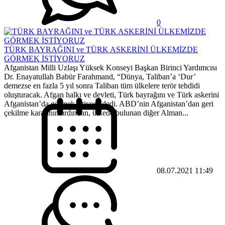
0
TÜRK BAYRAĞINI ve TÜRK ASKERİNİ ÜLKEMİZDE
GÖRMEK İSTİYORUZ
Afganistan Milli Uzlaşı Yüksek Konseyi Başkan Birinci Yardımcısı
Dr. Enayatullah Babür Farahmand, “Dünya, Taliban’a ‘Dur’
demezse en fazla 5 yıl sonra Taliban tüm ülkelere terör tehdidi
oluşturacak. Afgan halkı ve devleti, Türk bayrağını ve Türk askerini
Afganistan’da görmek istiyor” dedi. ABD’nin Afganistan’dan geri
çekilme kararının ardından, ülkede bulunan diğer Alman...
08.07.2021 11:49