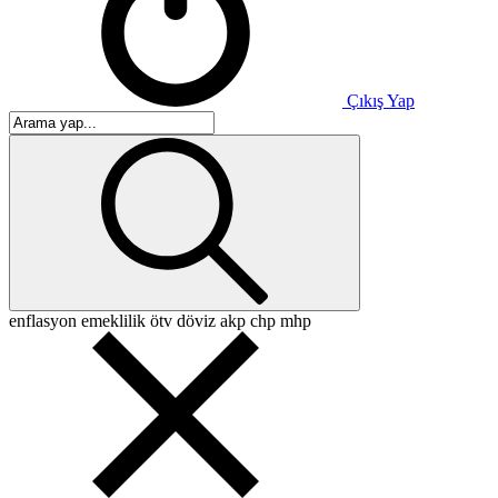
Çıkış Yap
enflasyon
emeklilik
ötv
döviz
akp
chp
mhp