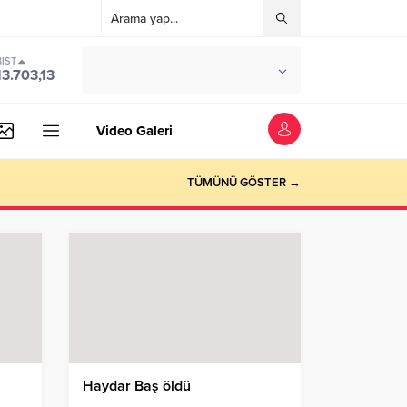
BIST
°C
İSTANBUL
13.703,13
PARÇALI BULUTLU
Video Galeri
TÜMÜNÜ GÖSTER →
Haydar Baş öldü