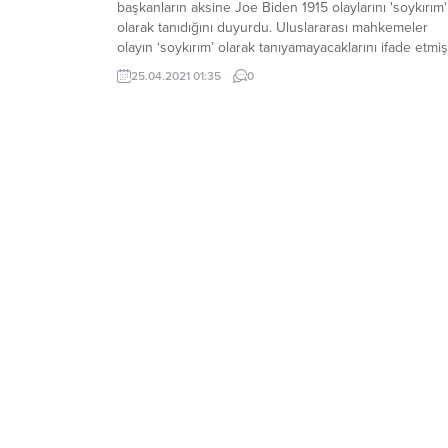
başkanların aksine Joe Biden 1915 olaylarını 'soykırım'
olarak tanıdığını duyurdu. Uluslararası mahkemeler
olayın ‘soykırım’ olarak tanıyamayacaklarını ifade etmişt
ÇAVUŞOĞLU’NDAN TEPKİBiden’ın açıklamasının
25.04.2021 01:35
0
ardından sosyal medya hesabından paylaşım yapan
Dışişleri Bakanı Mevlüt Çavuşoğlu, şunları belirtti:
“Sözcükler tarihi değiştiremez, yeniden yazamaz.”
Tarihimiz hakkında kimseden ders alacak...