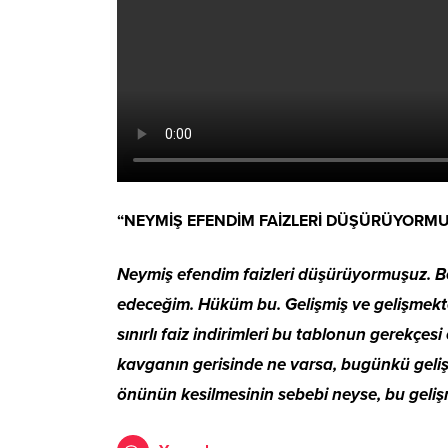
“NEYMİŞ EFENDİM FAİZLERİ DÜŞÜRÜYORM
Neymiş efendim faizleri düşürüyormuşuz. B
edeceğim. Hüküm bu. Gelişmiş ve gelişmekte 
sınırlı faiz indirimleri bu tablonun gerekçe
kavganın gerisinde ne varsa, bugünkü gelişm
önünün kesilmesinin sebebi neyse, bu geliş