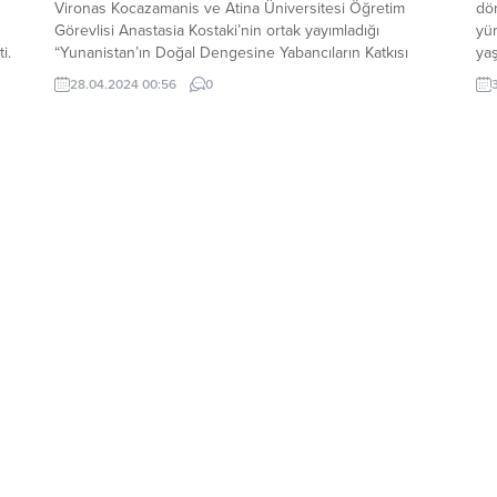
Vironas Kocazamanis ve Atina Üniversitesi Öğretim
dör
Görevlisi Anastasia Kostaki’nin ortak yayımladığı
yü
i.
“Yunanistan’ın Doğal Dengesine Yabancıların Katkısı
ya
(2009-2020)” araştırma raporundan derlediği verilere
İsl
28.04.2024 00:56
0
göre, 2010’dan beri yıllık ölüm sayısının doğum
Nim
sayısından fazla olduğu Yunanistan’da nüfus giderek
Jap
azalıyor. Ülkede yaşayan yabancı sayısı 1991’de 200 bin
Baş
seviyesindeyken, son...