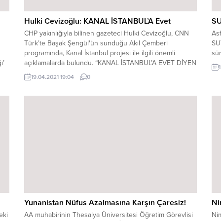
Hulki Cevizoğlu: KANAL İSTANBUL’A Evet
SU
CHP yakınlığıyla bilinen gazeteci Hulki Cevizoğlu, CNN
Asf
Türk’te Başak Şengül'ün sunduğu Akıl Çemberi
SUV
programında, Kanal İstanbul projesi ile ilgili önemli
sür
ı’
açıklamalarda bulundu. “KANAL İSTANBUL’A EVET DİYEN
1
k
BİR ATATÜRKÇÜYÜM” Cevizoğlu, İstanbul’a yapılması
19.04.2021 19:04
0
rara
planlanan Kanal İstanbul’un önemini “Ben Kanal
lam
İstanbul’a evet diyen bir Atatürkçüyüm.” sözleri ile dile
getirdi. “Kızanlar olacaktır.” diyerek sözlerine başlayan
Cevizoğlu, “Atatürkçü geçinen partiler...
Yunanistan Nüfus Azalmasına Karşın Çaresiz!
Ni
eki
AA muhabirinin Thesalya Üniversitesi Öğretim Görevlisi
Ni