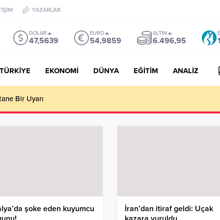
TİŞİM
YAZARLAR
DOLAR
EURO
ALTIN
47,5639
54,9859
6.496,95
TÜRKİYE
EKONOMİ
DÜNYA
EĞİTİM
ANALİZ
tane Bir Uyarı
alya’da şoke eden kuyumcu
İran’dan itiraf geldi: Uçak
gunu!
kazara vuruldu