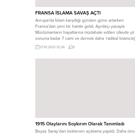
FRANSA İSLAMA SAVAŞ AÇTI
Avrupa’da İslam karşıtlığı günden güne artarken
Fransa’dan yeni bir hamle geldi. Ayrılıkçı yasayla
Müslümanların hayatlarına müdahale edilen ülkede yıl
sonuna kadar 7 cami ve dernek daha ‘radikal İslamcılığ
savunduğu gerekçesiyle kapatılacak. Fransa’da birço
27.10.2021 12:26
0
sivil toplum örgütü İslama saldırı niteliği taşıyan bu ka
şiddetle karşı çıkıyor. Fransansa’nın yıllardır radikal is
söylemini...
1915 Olaylarını Soykırım Olarak Tanımladı
Beyaz Saray'dan beklenen açıklama yapıldı. Daha önc