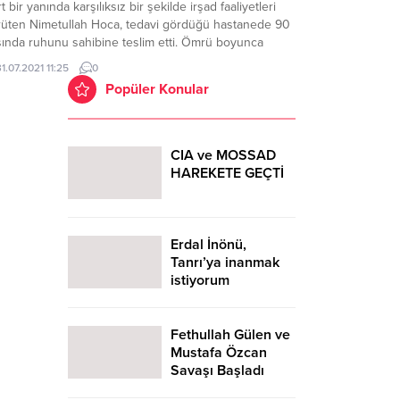
t bir yanında karşılıksız bir şekilde irşad faaliyetleri
rüten Nimetullah Hoca, tedavi gördüğü hastanede 90
şında ruhunu sahibine teslim etti. Ömrü boyunca
âm’ı tebliğ etmek için 50’den fazla ülkeyi ziyaret eden
31.07.2021 11:25
0
etullah Hocanın tebliğleri neticesinde Avrupa ve
Popüler Konular
onya'daki binlerce insan İslam'la şereflenmişti.
ta...
CIA ve MOSSAD
HAREKETE GEÇTİ
Erdal İnönü,
Tanrı’ya inanmak
istiyorum
Fethullah Gülen ve
Mustafa Özcan
Savaşı Başladı