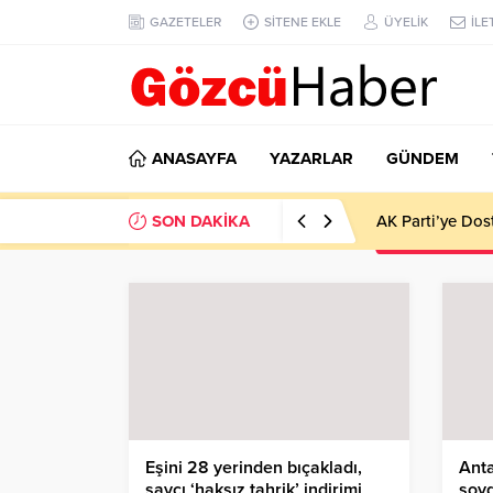
GAZETELER
SİTENE EKLE
ÜYELİK
İLE
ANASAYFA
YAZARLAR
GÜNDEM
SON DAKİKA
AK Parti’ye Dos
Eşini 28 yerinden bıçakladı,
Ant
savcı ‘haksız tahrik’ indirimi
soy