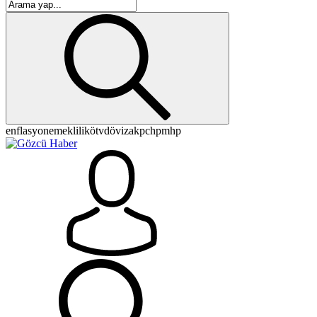
enflasyon
emeklilik
ötv
döviz
akp
chp
mhp