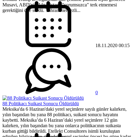
Musavi, ABD'nin Afganistan'ı "sorumsuzca" terk etmemesi
gerektiğini öne sürdü. Tahran merkezli...
18.11.2020 00:15
0
88 Politikacı Suikast Sonucu Öldürüldü
Meksika'da 6 Haziran'daki yerel seçimlere sayılı günler kalırken,
yılın başından bu yana 88 politikacı, suikast sonucu hayatını
kaybetti. Meksika’da 6 Haziran’daki yerel seçimlere 12 gün
kalırken, yılın başından bu yana onlarca politikacının suikasta
kurban gittiği bildirildi. Etellekt Consultores isimli kuruluştan
edinilen bilgiye göre, ülkedeki yerel seçimler öncesi bu güne kadar...