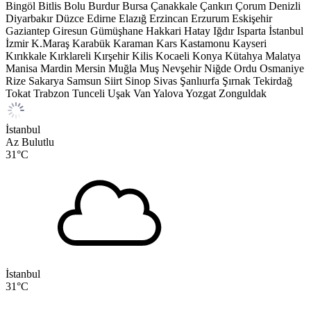
Bingöl
Bitlis
Bolu
Burdur
Bursa
Çanakkale
Çankırı
Çorum
Denizli
Diyarbakır
Düzce
Edirne
Elazığ
Erzincan
Erzurum
Eskişehir
Gaziantep
Giresun
Gümüşhane
Hakkari
Hatay
Iğdır
Isparta
İstanbul
İzmir
K.Maraş
Karabük
Karaman
Kars
Kastamonu
Kayseri
Kırıkkale
Kırklareli
Kırşehir
Kilis
Kocaeli
Konya
Kütahya
Malatya
Manisa
Mardin
Mersin
Muğla
Muş
Nevşehir
Niğde
Ordu
Osmaniye
Rize
Sakarya
Samsun
Siirt
Sinop
Sivas
Şanlıurfa
Şırnak
Tekirdağ
Tokat
Trabzon
Tunceli
Uşak
Van
Yalova
Yozgat
Zonguldak
İstanbul
Az Bulutlu
31
°C
İstanbul
31
°C