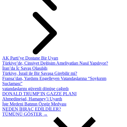
AK Parti’ye Dostane Bir Uyarı
Türkiye’de, Cinsiyet Değişim Ameliyatları Nasıl Yapılıyor?
İran’da İç Savaş Olasılığı
Türkiye, İsrail ile Bir Savaşa Girebilir mi?
Fransa’dan, Yardımı Engelleyen Vatandaşlarına “Soykırım
Suçlaması”
vatandaşlarını güvenli dönüşe çağırdı
DONALD TRUMP’IN GAZZE PLANI
Ahmedinejad, Hamaney’i Uyardı
İşte Medeni Batının Özgür Medyası
NEDEN İHRAÇ EDİLDİLER?
TÜMÜNÜ GÖSTER →