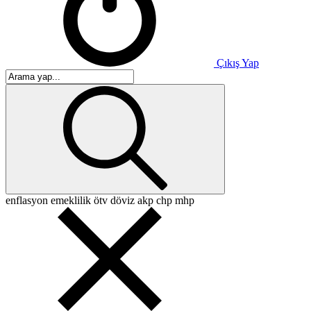
Çıkış Yap
enflasyon
emeklilik
ötv
döviz
akp
chp
mhp