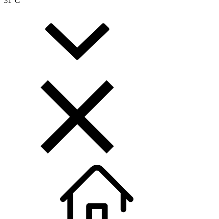
31
°C