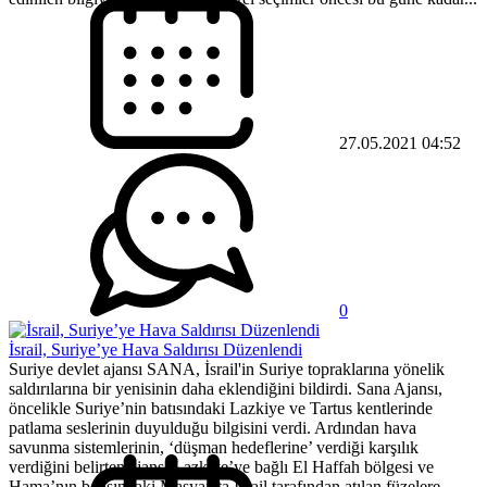
27.05.2021 04:52
0
İsrail, Suriye’ye Hava Saldırısı Düzenlendi
Suriye devlet ajansı SANA, İsrail'in Suriye topraklarına yönelik
saldırılarına bir yenisinin daha eklendiğini bildirdi. Sana Ajansı,
öncelikle Suriye’nin batısındaki Lazkiye ve Tartus kentlerinde
patlama seslerinin duyulduğu bilgisini verdi. Ardından hava
savunma sistemlerinin, ‘düşman hedeflerine’ verdiği karşılık
verdiğini belirten ajans, Lazkiye’ye bağlı El Haffah bölgesi ve
Hama’nın batısındaki Masyaf’ta İsrail tarafından atılan füzelere