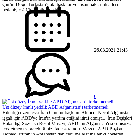
Çin’in Doğu Türkistan’daki baskılar ve insan hakları ihlalleri
nedeniyle 4 Çinli yetkili ve bir...
26.03.2021 21:43
0
Üst düzey İranlı yetkili: ABD Afganistan’ı terketmemeli
Bilindiği üzere eski İran Cumhurbaşkanı, Ahmedi Necat Afganistan
işgali için ABD'ye İran'ın yardım ettiğini itiraf etmişti.. İran Dışişleri
Bakanlığı Sözcüsü Resul Musavi, ABD'nin Afganistan'ı sorumsuzca
terk etmemesi gerektiğiniz ifade savundu. Mevcut ABD Başkanı
Donald Trump'ın Afganistan'dan çekilme planına tepki gösteren