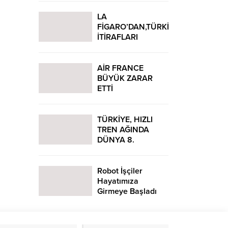
TÜRKİYE’DE
LA
FİGARO’DAN,TÜRKİYE
İTİRAFLARI
AİR FRANCE
BÜYÜK ZARAR
ETTİ
TÜRKİYE, HIZLI
TREN AĞINDA
DÜNYA 8.
Robot İşçiler
Hayatımıza
Girmeye Başladı