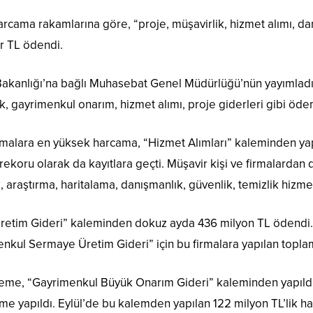
arcama rakamlarına göre, “proje, müşavirlik, hizmet alımı, da
ar TL ödendi.
Bakanlığı’na bağlı Muhasebat Genel Müdürlüğü’nün yayımlad
gayrimenkul onarım, hizmet alımı, proje giderleri gibi öde
firmalara en yüksek harcama, “Hizmet Alımları” kaleminden yapı
koru olarak da kayıtlara geçti. Müşavir kişi ve firmalardan do
 araştırma, haritalama, danışmanlık, güvenlik, temizlik hizmet
retim Gideri” kaleminden dokuz ayda 436 milyon TL ödendi. 
enkul Sermaye Üretim Gideri” için bu firmalara yapılan toplam
ödeme, “Gayrimenkul Büyük Onarım Gideri” kaleminden yapıldı.
me yapıldı. Eylül’de bu kalemden yapılan 122 milyon TL’lik h