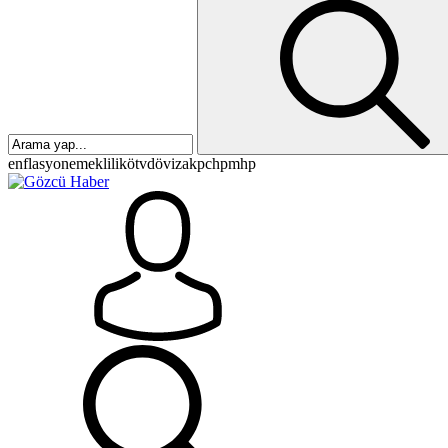
enflasyon
emeklilik
ötv
döviz
akp
chp
mhp