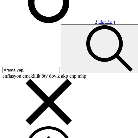
Çıkış Yap
enflasyon
emeklilik
ötv
döviz
akp
chp
mhp