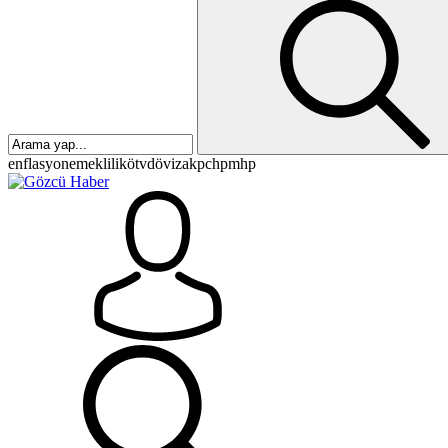
enflasyon
emeklilik
ötv
döviz
akp
chp
mhp