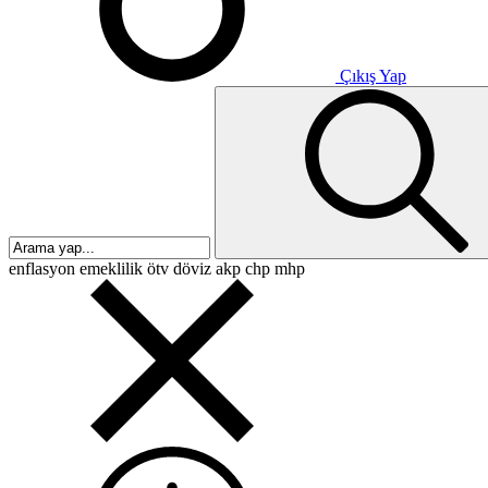
Çıkış Yap
enflasyon
emeklilik
ötv
döviz
akp
chp
mhp