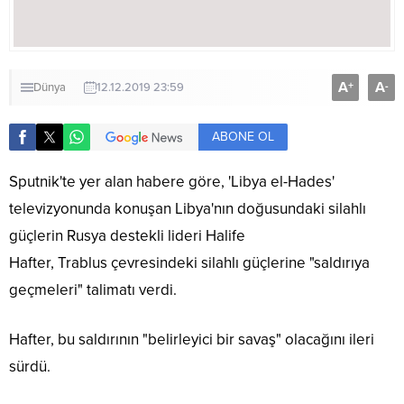
A
A
+
-
Dünya
12.12.2019 23:59
ABONE OL
Sputnik'te yer alan habere göre, 'Libya el-Hades'
televizyonunda konuşan Libya'nın doğusundaki silahlı
güçlerin Rusya destekli lideri Halife
Hafter, Trablus çevresindeki silahlı güçlerine "saldırıya
geçmeleri" talimatı verdi.
Hafter, bu saldırının "belirleyici bir savaş" olacağını ileri
sürdü.