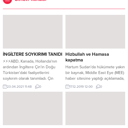
İNGİLTERE SOYKIRIMI TANIDI
Hizbullah ve Hamasa
kapatma
⚡⚡⚡ABD, Kanada, Hollanda'nın
ardından İngiltere Çin'in Doğu
Hartum Sudan'da hükümete yakın
Türkistan'daki faaliyetlerini
bir kaynak, Middle East Eye (MEE)
soykırım olarak tanımladı. Çin
haber sitesine yaptığı açıklamada,
makamları, BM yetkililerinin
Abdullah Hamduk hükümetinin
23.04.2021 11:48
0
17.12.2019 12:00
0
doğrudan bilgi almak amacıyla
ABD’nin terörist olarak
bölgede serbestçe inceleme
tanımladığı Hizbullah ve Hamas
yapma talebini ise geri çeviriyor.
gibi yabancı grupların ofislerini
İngiltere, Çin’in Doğu
kapatacağını söyledi. Kaynak,
Türkistan’daki zulmünü soykırım
"Aslında Sudan’ın bu gruplarla
olarak tanıdı İngiltere’de Avam
hiçbir bağlantısı yok. Sudan’ın
Kamarasındaki oturumun
çıkarları her şeyin üstünde. Son