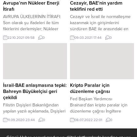
ardından milletvekilleri, Doğu
birkaç yıldır varlıklarını
Avrupa’nın Nükleer Enerji
Cezayir, BAE’nin yardım
Türkistan’daki kitlesel insan
gizlemişlerdi ancak herhangi bir
İtirafı
teklifini red etti
hakları ihlalleri ve insanlığa karşı...
kimsenin...
AVRUPA ÜLKELERİNİN İTİRAFI:
Cezayir ve İsrail ile normalleşme
Son olarak şu ifadeleri ile tüm
kazanmak için girişimlerini
fikirlerini derlemişler; Nükleer
sürdüren BAE ile arasındaki en
enerji, iklim değişikliğine karşı
önemli sorun olan Sahra krizinde
22.10.2021 09:58
0
09.03.2021 17:44
0
mücadelede “en iyi silahımız”.
Tebbun ‘beyaz sayfa' açmayı
“Temiz, güvenli, bağımsız ve
reddediyor. "Arap Postası" nın
rekabetçi bir enerji kaynağıdır. Biz
özel kaynaklardan edindiği
Avrupalılara katma değeri yüksek
bilgilere göre Cezayir, geçtiğimiz
bir endüstri geliştirmeye devam
Şubat ayında BAE'nin özellikle
etme, binlerce vasıflı iş yaratma,
mevcut durumun üstesinden
çevresel hedeflerimizi
gelmek için kendisine yaptığı
güçlendirme ve Avrupa’nın
yardım teklifini reddetti. Aynı
İsrail-BAE anlaşmasına tepki:
Kripto Paralar için
stratejik konumunu sağlama...
kaynaklar, BAE'nin Cezayir'e...
Bahreyn Büyükelçisi geri
düzenleme çağrısı
çekildi
Fed Başkan Yardımcısı
Filistin Dışişleri Bakanlığından
Brainard’dan kripto paralar için
yapılan yazılı açıklamada, Dışişleri
düzenleme çağrısı İngiltere
Bakanı Riyad el-Maliki'nin
Merkez Bankasının düzenlediği
11.09.2020 23:44
0
08.07.2022 22:01
0
Bahreyn'in İsrail ile ilişkileri
bir konferansta konuşan Brainard,
normalleştirme anlaşmasına
kripto varlıklar ve merkezi
varmasına karşı atılacak adımları
olmayan finansa ilişkin açıklamalar