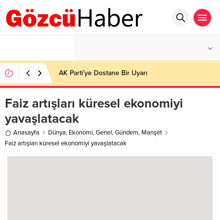
°C
İSTANBUL
PARÇALI BULUTLU
AK Parti’ye Dostane Bir Uyarı
Faiz artışları küresel ekonomiyi
yavaşlatacak
Anasayfa
Dünya
,
Ekonomi
,
Genel
,
Gündem
,
Manşet
Faiz artışları küresel ekonomiyi yavaşlatacak