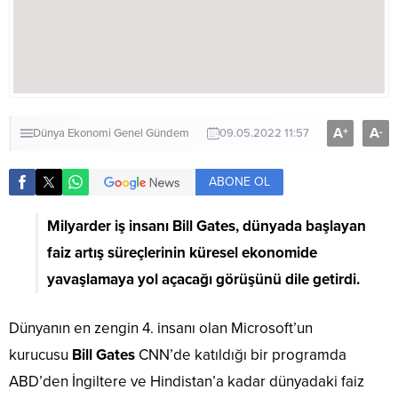
A
A
+
-
Dünya
Ekonomi
Genel
Gündem
09.05.2022 11:57
ABONE OL
Milyarder iş insanı Bill Gates, dünyada başlayan
faiz artış süreçlerinin küresel ekonomide
yavaşlamaya yol açacağı görüşünü dile getirdi.
Dünyanın en zengin 4. insanı olan Microsoft’un
kurucusu
Bill Gates
CNN’de katıldığı bir programda
ABD’den İngiltere ve Hindistan’a kadar dünyadaki faiz