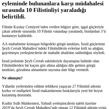
eyleminde bulunanlara karşı müdahalesi
sırasında 10 Filistinliyi yaraladığı
belirtildi.
Filistin Kızılay Cemiyeti’nden verilen bilgiye göre, işgal güçleriyle
çıkan arbede sırasında 10 Filistin vatandaşı yaralandı, bunlardan 3’ü
hastaneye kaldırıldı.
AA muhabirine konuşan bölgedeki görgü tanıkları, İsrail güçlerinin
Şeyh Cerrah Mahallesi’ndeki Filistinlilerin evlerine kirli su attığını,
gayrimeşru yerleşimcilerin de mahalle ahalisine saldırdığını söyledi.
İsrail polisinin Şeyh Cerrah sakinleriyle dayanışma halinde olan
Filistinlilerden bir kaçını göz altına aldığını dile getiren görgü
tanıkları, gözaltına alınanların sayısına dair bilgi vermedi.
Ne olmuştu?
Yıllardır yerlerinden edilme tehlikesi yaşayan 27 Filistinli ailenin
korku ve endişeleri İsrail makamlarının baskılarıyla yeni bir boyut
kazanmış durumda.
Kudüs Sulh Mahkemesi, Yahudi yerleşimcilerin talebi üzerine
2019’da Şeyh Cerrah Mahallesi’nde oturan 12 Filistinli ailenin evini,