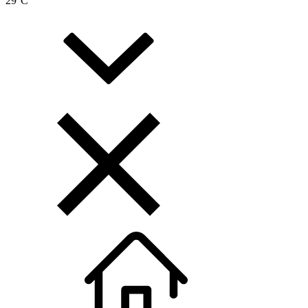
29
°C