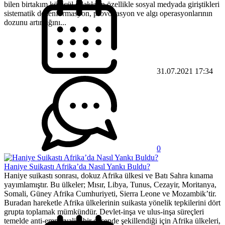
bilen birtakım kötücül odakların özellikle sosyal medyada giriştikleri
sistematik dezenformasyon, provokasyon ve algı operasyonlarının
dozunu artırdığını...
31.07.2021 17:34
0
Haniye Suikastı Afrika’da Nasıl Yankı Buldu?
Haniye suikastı sonrası, dokuz Afrika ülkesi ve Batı Sahra kınama
yayımlamıştır. Bu ülkeler; Mısır, Libya, Tunus, Cezayir, Moritanya,
Somali, Güney Afrika Cumhuriyeti, Sierra Leone ve Mozambik’tir.
Buradan hareketle Afrika ülkelerinin suikasta yönelik tepkilerini dört
grupta toplamak mümkündür. Devlet-inşa ve ulus-inşa süreçleri
temelde anti-emperyalist bir eksende şekillendiği için Afrika ülkeleri,