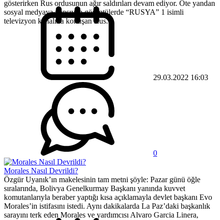
gösterirken Rus ordusunun ağır saldırıları devam ediyor. Öte yandan
sosyal medyaya yansıyan görüntülerde “RUSYA” 1 isimli
televizyon kanalına konuşan Rus...
29.03.2022 16:03
0
Morales Nasıl Devrildi?
Özgür Uyanık’ın makelesinin tam metni şöyle: Pazar günü öğle
sıralarında, Bolivya Genelkurmay Başkanı yanında kuvvet
komutanlarıyla beraber yaptığı kısa açıklamayla devlet başkanı Evo
Morales’in istifasını istedi. Aynı dakikalarda La Paz’daki başkanlık
sarayını terk eden Morales ve yardımcısı Alvaro Garcia Linera,