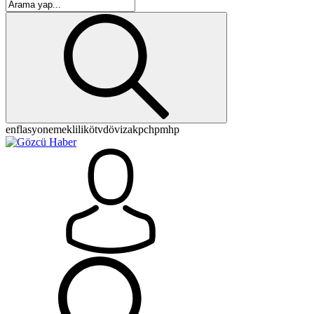
enflasyon
emeklilik
ötv
döviz
akp
chp
mhp