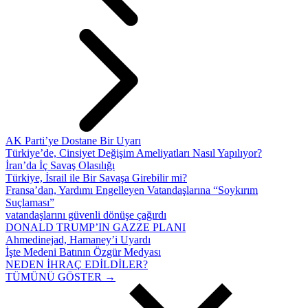
AK Parti’ye Dostane Bir Uyarı
Türkiye’de, Cinsiyet Değişim Ameliyatları Nasıl Yapılıyor?
İran’da İç Savaş Olasılığı
Türkiye, İsrail ile Bir Savaşa Girebilir mi?
Fransa’dan, Yardımı Engelleyen Vatandaşlarına “Soykırım
Suçlaması”
vatandaşlarını güvenli dönüşe çağırdı
DONALD TRUMP’IN GAZZE PLANI
Ahmedinejad, Hamaney’i Uyardı
İşte Medeni Batının Özgür Medyası
NEDEN İHRAÇ EDİLDİLER?
TÜMÜNÜ GÖSTER →