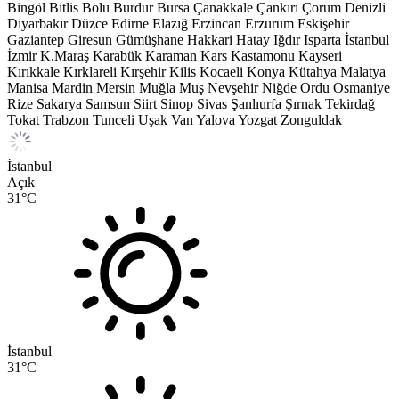
Bingöl
Bitlis
Bolu
Burdur
Bursa
Çanakkale
Çankırı
Çorum
Denizli
Diyarbakır
Düzce
Edirne
Elazığ
Erzincan
Erzurum
Eskişehir
Gaziantep
Giresun
Gümüşhane
Hakkari
Hatay
Iğdır
Isparta
İstanbul
İzmir
K.Maraş
Karabük
Karaman
Kars
Kastamonu
Kayseri
Kırıkkale
Kırklareli
Kırşehir
Kilis
Kocaeli
Konya
Kütahya
Malatya
Manisa
Mardin
Mersin
Muğla
Muş
Nevşehir
Niğde
Ordu
Osmaniye
Rize
Sakarya
Samsun
Siirt
Sinop
Sivas
Şanlıurfa
Şırnak
Tekirdağ
Tokat
Trabzon
Tunceli
Uşak
Van
Yalova
Yozgat
Zonguldak
İstanbul
Açık
31
°C
İstanbul
31
°C