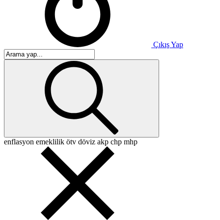
Çıkış Yap
enflasyon
emeklilik
ötv
döviz
akp
chp
mhp