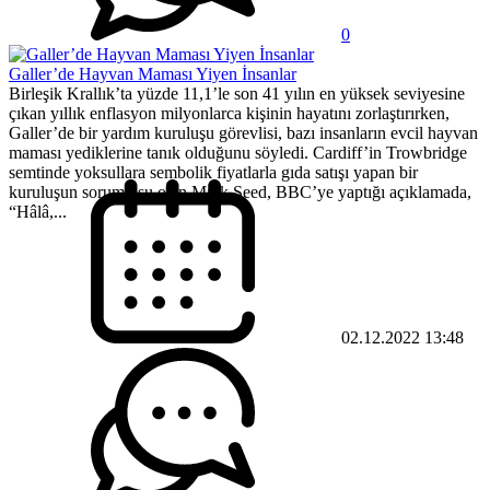
0
Galler’de Hayvan Maması Yiyen İnsanlar
Birleşik Krallık’ta yüzde 11,1’le son 41 yılın en yüksek seviyesine
çıkan yıllık enflasyon milyonlarca kişinin hayatını zorlaştırırken,
Galler’de bir yardım kuruluşu görevlisi, bazı insanların evcil hayvan
maması yediklerine tanık olduğunu söyledi. Cardiff’in Trowbridge
semtinde yoksullara sembolik fiyatlarla gıda satışı yapan bir
kuruluşun sorumlusu olan Mark Seed, BBC’ye yaptığı açıklamada,
“Hâlâ,...
02.12.2022 13:48