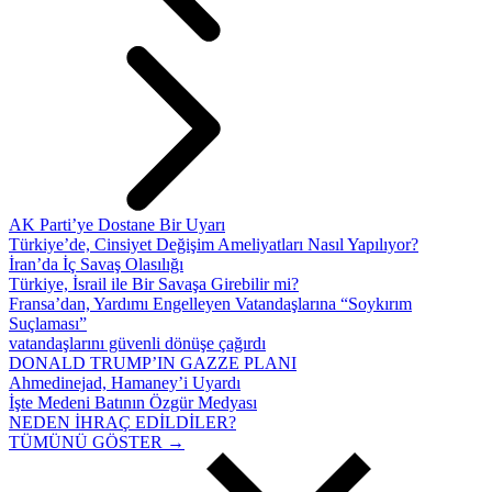
AK Parti’ye Dostane Bir Uyarı
Türkiye’de, Cinsiyet Değişim Ameliyatları Nasıl Yapılıyor?
İran’da İç Savaş Olasılığı
Türkiye, İsrail ile Bir Savaşa Girebilir mi?
Fransa’dan, Yardımı Engelleyen Vatandaşlarına “Soykırım
Suçlaması”
vatandaşlarını güvenli dönüşe çağırdı
DONALD TRUMP’IN GAZZE PLANI
Ahmedinejad, Hamaney’i Uyardı
İşte Medeni Batının Özgür Medyası
NEDEN İHRAÇ EDİLDİLER?
TÜMÜNÜ GÖSTER →