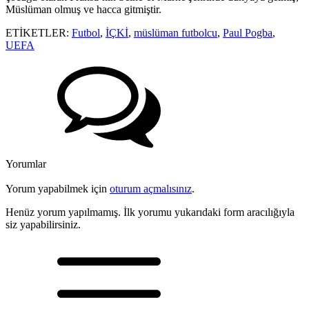
Müslüman olmuş ve hacca gitmiştir.
ETİKETLER:
Futbol
,
İÇKİ
,
müslüman futbolcu
,
Paul Pogba
,
UEFA
Yorumlar
Yorum yapabilmek için
oturum açmalısınız
.
Henüz yorum yapılmamış. İlk yorumu yukarıdaki form aracılığıyla
siz yapabilirsiniz.