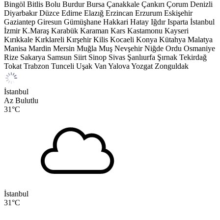
Bingöl
Bitlis
Bolu
Burdur
Bursa
Çanakkale
Çankırı
Çorum
Denizli
Diyarbakır
Düzce
Edirne
Elazığ
Erzincan
Erzurum
Eskişehir
Gaziantep
Giresun
Gümüşhane
Hakkari
Hatay
Iğdır
Isparta
İstanbul
İzmir
K.Maraş
Karabük
Karaman
Kars
Kastamonu
Kayseri
Kırıkkale
Kırklareli
Kırşehir
Kilis
Kocaeli
Konya
Kütahya
Malatya
Manisa
Mardin
Mersin
Muğla
Muş
Nevşehir
Niğde
Ordu
Osmaniye
Rize
Sakarya
Samsun
Siirt
Sinop
Sivas
Şanlıurfa
Şırnak
Tekirdağ
Tokat
Trabzon
Tunceli
Uşak
Van
Yalova
Yozgat
Zonguldak
İstanbul
Az Bulutlu
31
°C
İstanbul
31
°C