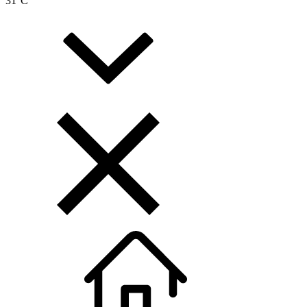
31
°C