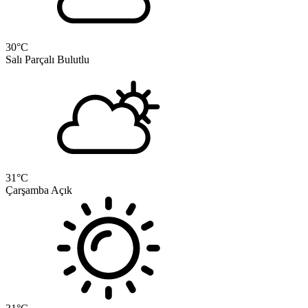
30
°C
Salı
Parçalı Bulutlu
31
°C
Çarşamba
Açık