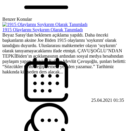
Benzer Konular
1915 Olaylarını Soykırım Olarak Tanımladı
Beyaz Saray'dan beklenen açıklama yapıldı. Daha önceki
başkanların aksine Joe Biden 1915 olaylarını 'soykırım' olarak
tanıdığını duyurdu. Uluslararası mahkemeler olayın ‘soykırım’
olarak tanıyamayacaklarını ifade etmişti. ÇAVUŞOĞLU’NDAN
TEPKİBiden’ın açıklamasının ardından sosyal medya hesabından
paylaşım yapan Dışişleri Bakanı Mevlüt Çavuşoğlu, şunları belirtti:
“Sözcükler tarihi değiştiremez, yeniden yazamaz.” Tarihimiz
hakkında kimseden ders alacak...
25.04.2021 01:35