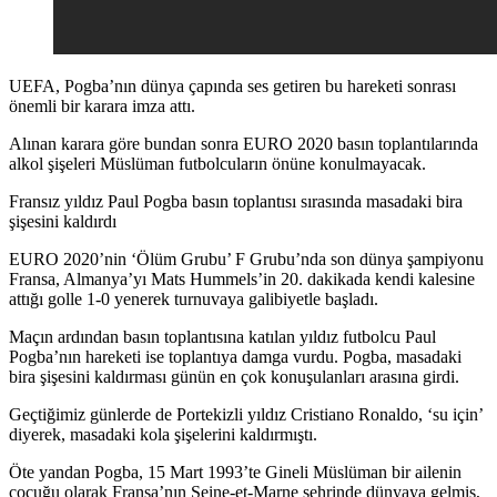
UEFA, Pogba’nın dünya çapında ses getiren bu hareketi sonrası
önemli bir karara imza attı.
Alınan karara göre bundan sonra EURO 2020 basın toplantılarında
alkol şişeleri Müslüman futbolcuların önüne konulmayacak.
Fransız yıldız Paul Pogba basın toplantısı sırasında masadaki bira
şişesini kaldırdı
EURO 2020’nin ‘Ölüm Grubu’ F Grubu’nda son dünya şampiyonu
Fransa, Almanya’yı Mats Hummels’in 20. dakikada kendi kalesine
attığı golle 1-0 yenerek turnuvaya galibiyetle başladı.
Maçın ardından basın toplantısına katılan yıldız futbolcu Paul
Pogba’nın hareketi ise toplantıya damga vurdu. Pogba, masadaki
bira şişesini kaldırması günün en çok konuşulanları arasına girdi.
Geçtiğimiz günlerde de Portekizli yıldız Cristiano Ronaldo, ‘su için’
diyerek, masadaki kola şişelerini kaldırmıştı.
Öte yandan Pogba, 15 Mart 1993’te Gineli Müslüman bir ailenin
çocuğu olarak Fransa’nın Seine-et-Marne şehrinde dünyaya gelmiş,