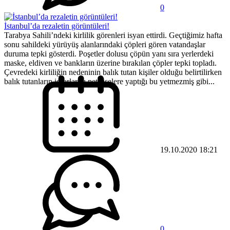
0
İstanbul’da rezaletin görüntüleri!
Tarabya Sahili’ndeki kirlilik görenleri isyan ettirdi. Geçtiğimiz hafta
sonu sahildeki yürüyüş alanlarındaki çöpleri gören vatandaşlar
duruma tepki gösterdi. Poşetler dolusu çöpün yanı sıra yerlerdeki
maske, eldiven ve bankların üzerine bırakılan çöpler tepki topladı.
Çevredeki kirliliğin nedeninin balık tutan kişiler olduğu belirtilirken
balık tutanların idrarlarını pet şişelere yaptığı bu yetmezmiş gibi...
19.10.2020 18:21
0