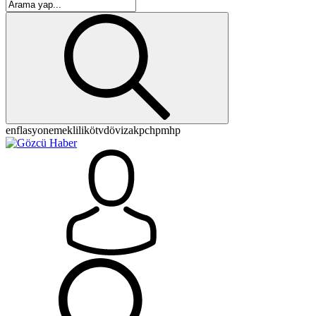
enflasyon
emeklilik
ötv
döviz
akp
chp
mhp