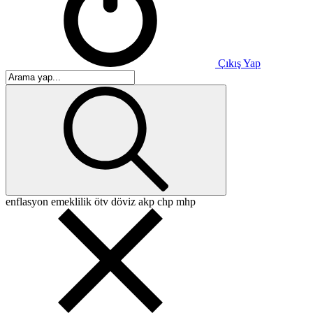
Çıkış Yap
enflasyon
emeklilik
ötv
döviz
akp
chp
mhp