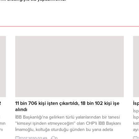
R
11 bin 706 kişi işten çıkartıldı, 18 bin 102 kişi işe
İs
alındı
​​​
i
İBB Başkanlığı'na gelirken türlü yalanlarından bir tanesi
İs
nın
''kimseyi işinden etmeyeceğim'' olan CHP'li İBB Başkanı
kat
nı
İmamoğlu, koltuğa oturduğu günden bu yana adeta
ayı
belediyede işçi bırakmadı. İmamoğlu şu ana kadar 11 bin
yaş
17.07.2020 02:49
0