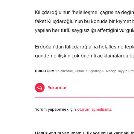
Kılıçdaroğlu’nun ‘helalleşme’ çağrısına deği
fakat Kılıçdaroğlu’nun bu konuda bir kıyme
yapılan her türlü saygısızlığı affettiğini vurgul
Erdoğan’dan Kılıçdaroğlu’na helalleşme tepk
gündeme ilişkin çok önemli açıklamalarda b
ETİKETLER:
Helalleşme
,
Kemal Kılıçdaroğlu
,
Recep Tayyip Er
Yorumlar
Yorum yapabilmek için
oturum açmalısınız
.
Henüz yorum yapılmamış. İlk yorumu yukarıdaki form