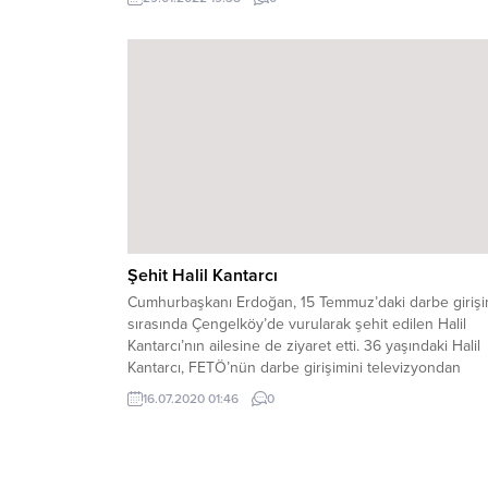
nedir? Avrupa’nın en büyük mobilya fuarında CHP’li
belediyeden skandal uygulama: Zabıtalarla baskına
geldiler! VARANK’TAN TEPKİ:İŞTE CHP...
Şehit Halil Kantarcı
Cumhurbaşkanı Erdoğan, 15 Temmuz’daki darbe girişi
sırasında Çengelköy’de vurularak şehit edilen Halil
Kantarcı’nın ailesine de ziyaret etti. 36 yaşındaki Halil
Kantarcı, FETÖ’nün darbe girişimini televizyondan
öğrendi. Çengelköy Karakolu’nun askerler tarafından
16.07.2020 01:46
0
basıldığını duyan 3 çocuk babası Kantarcı, milli iradey
destek için meydanlara çıkmak istedi. O sırada dışarı
patlama seslerinin duyulması üzere...