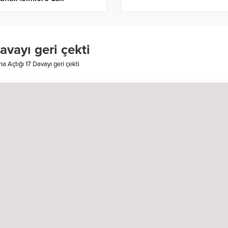
tirileri gündem oldu
avayı geri çekti
na Açtığı 17 Davayı geri çekti