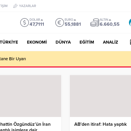
TİŞİM
YAZARLAR
DOLAR
EURO
ALTIN
47,7111
55,1881
6.660,55
TÜRKİYE
EKONOMİ
DÜNYA
EĞİTİM
ANALİZ
tane Bir Uyarı
hattin Özgündüz’ün İran
AB’den itiraf: Hata yaptık
antılı isimlere dair