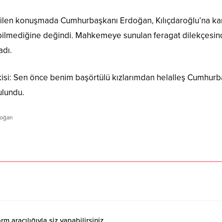
nilen konuşmada Cumhurbaşkanı Erdoğan, Kılıçdaroğlu’na karşı
t bilmediğine değindi. Mahkemeye sunulan feragat dilekçesi
adı.
isi: Sen önce benim başörtülü kızlarımdan helalleş Cumhurb
ulundu.
doğan
 aracılığıyla siz yapabilirsiniz.