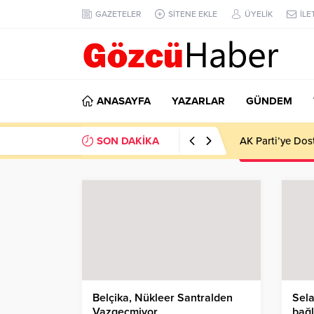
GAZETELER
SİTENE EKLE
ÜYELİK
İLE
ANASAYFA
YAZARLAR
GÜNDEM
SON DAKİKA
AK Parti’ye Dos
Belçika, Nükleer Santralden
Sela
Vazgeçmiyor
bağl