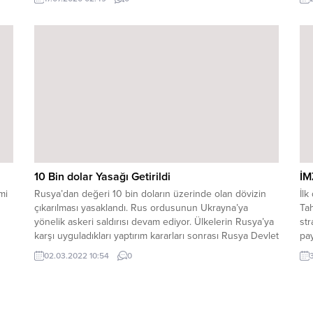
706 kişiyi ekmeğinden etti. Konuyla ilgili İmamoğlu’na
de
tepki gösteren İstanbul Büyükşehir Belediye Meclisi AK
Müs
Parti Grup Başkanvekili ve Esenler Belediye...
mil
10 Bin dolar Yasağı Getirildi
İM
mi
Rusya’dan değeri 10 bin doların üzerinde olan dövizin
İlk
çıkarılması yasaklandı. Rus ordusunun Ukrayna’ya
Ta
yönelik askeri saldırısı devam ediyor. Ülkelerin Rusya’ya
str
karşı uyguladıkları yaptırım kararları sonrası Rusya Devlet
pay
Başkanı Vladimir Putin finansal istikrara yönelik önlemleri
ara
02.03.2022 10:54
0
e
kapsayan kararnameyi imzaladı. Putin, kararname ile
ala
dan
Rusya’dan değeri 10 bin doların üzerinde olan dövizin
söz
çıkarılmasını yasakladı....
etk