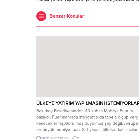
Benzer Konular
ÜLKEYE YATIRIM YAPILMASINI İSTEMİYORLA
Bakırköy Belediyesinden 40 zabıta Mobilya Fuarını
basıyor. Fuar alanında standartlarda tabela ölçüp verg
keseceklermiş.Görülmüş duyulmuş şey değil. Avrupa’
en büyük mobilya fuarı. Sırf yabacı ülkeleri katılımcıları
rahatsız etmek için yapıyorlar. Bu yapılan ihanet değil
29.01.2022 19:38
0