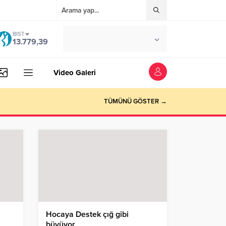
BIST
°C
İSTANBUL
13.779,39
AZ BULUTLU
Video Galeri
TÜMÜNÜ GÖSTER →
Hocaya Destek çığ gibi
büyüyor