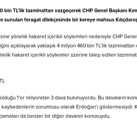
bin TL’lik tazminattan vazgeçerek CHP Genel Başkanı Kemal 
sunulan feragat dilekçesinde bir kereye mahsus Kılıçdaroğlu’
e yönelik hakaret içerikli söylemleri nedeniyle CHP Genel 
ğini açıklayarak yaklaşık 4 milyon 460 bin TL’lik tazminattan
lik hakaret içerikli söylemler üzerine talep edilen tazminatla
TL
 olduğu 1’er milyondan 3 dava bulunuyordu. Bu davaların konul
ı kaybedenlerin sorumlusu olarak Erdoğan’ı göstermesiydi. K
lamaları da benzer bir diğer davanın konusuydu.