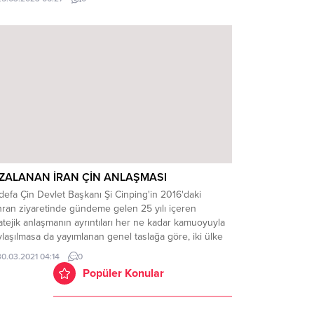
ğerlendirmelerde bulundu. “İspanya’da son 30 yılda
lüman nüfusu 10 kat arttı. Resmi kayıtlara göre 2,5
yon, resmi olmayan rakamlara göre...
ZALANAN İRAN ÇİN ANLAŞMASI
 defa Çin Devlet Başkanı Şi Cinping'in 2016'daki
hran ziyaretinde gündeme gelen 25 yılı içeren
atejik anlaşmanın ayrıntıları her ne kadar kamuoyuyla
laşılmasa da yayımlanan genel taslağa göre, iki ülke
sında "ekonomi, askeri, güvenlik, teknoloji ve enerji"
30.03.2021 04:14
0
nlarında iş birliği öngörülüyor. Bazı bölge uzmanları,
Popüler Konular
 konusu anlaşmayla İran’ın yaptırımların olumsuz
ilerini azaltmaya...