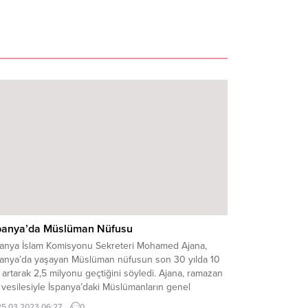
panya’da Müslüman Nüfusu
​​​​İspanya İslam Komisyonu Sekreteri Mohamed Ajana,
panya’da yaşayan Müslüman nüfusun son 30 yılda 10
 artarak 2,5 milyonu geçtiğini söyledi. Ajana, ramazan
 vesilesiyle İspanya’daki Müslümanların genel
amları ve karşılaştıkları sorunlarla ilgili
25.03.2023 06:27
0