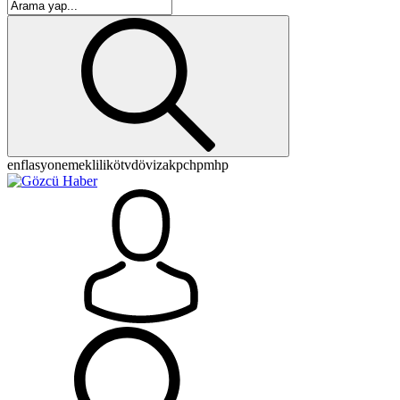
enflasyon
emeklilik
ötv
döviz
akp
chp
mhp