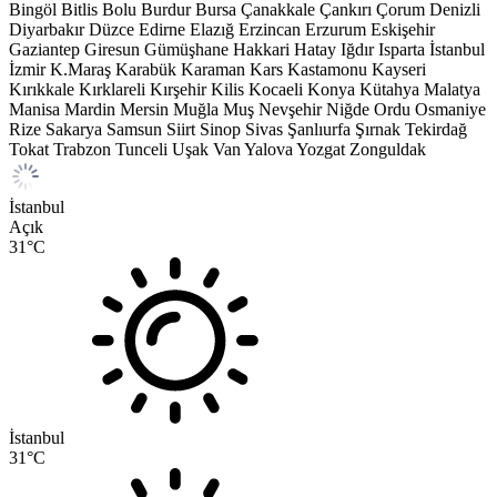
Bingöl
Bitlis
Bolu
Burdur
Bursa
Çanakkale
Çankırı
Çorum
Denizli
Diyarbakır
Düzce
Edirne
Elazığ
Erzincan
Erzurum
Eskişehir
Gaziantep
Giresun
Gümüşhane
Hakkari
Hatay
Iğdır
Isparta
İstanbul
İzmir
K.Maraş
Karabük
Karaman
Kars
Kastamonu
Kayseri
Kırıkkale
Kırklareli
Kırşehir
Kilis
Kocaeli
Konya
Kütahya
Malatya
Manisa
Mardin
Mersin
Muğla
Muş
Nevşehir
Niğde
Ordu
Osmaniye
Rize
Sakarya
Samsun
Siirt
Sinop
Sivas
Şanlıurfa
Şırnak
Tekirdağ
Tokat
Trabzon
Tunceli
Uşak
Van
Yalova
Yozgat
Zonguldak
İstanbul
Açık
31
°C
İstanbul
31
°C