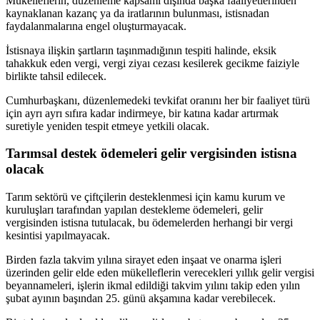
Mükelleflerin, düzenleme kapsamı dışında başka faaliyetlerinden
kaynaklanan kazanç ya da iratlarının bulunması, istisnadan
faydalanmalarına engel oluşturmayacak.
İstisnaya ilişkin şartların taşınmadığının tespiti halinde, eksik
tahakkuk eden vergi, vergi ziyaı cezası kesilerek gecikme faiziyle
birlikte tahsil edilecek.
Cumhurbaşkanı, düzenlemedeki tevkifat oranını her bir faaliyet türü
için ayrı ayrı sıfıra kadar indirmeye, bir katına kadar artırmak
suretiyle yeniden tespit etmeye yetkili olacak.
Tarımsal destek ödemeleri gelir vergisinden istisna
olacak
Tarım sektörü ve çiftçilerin desteklenmesi için kamu kurum ve
kuruluşları tarafından yapılan destekleme ödemeleri, gelir
vergisinden istisna tutulacak, bu ödemelerden herhangi bir vergi
kesintisi yapılmayacak.
Birden fazla takvim yılına sirayet eden inşaat ve onarma işleri
üzerinden gelir elde eden mükelleflerin verecekleri yıllık gelir vergisi
beyannameleri, işlerin ikmal edildiği takvim yılını takip eden yılın
şubat ayının başından 25. günü akşamına kadar verebilecek.