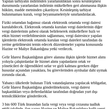
Yapılan tarhiyatın indirimden yararlanıldıktan sonra kesinleşmesi
durumunda yararlanılan indirimin mükelleften geri alınmasına ilişkin
hüküm, madde metninden çıkarılıyor. Kesinleşmiş tarhiyat
bulunmaması kuralı, vergi beyannameleriyle sınırlandırılacak.
Fiziki ortamdan bağımsız olarak elektronik ortamda vergi dairesi
kurulabilecek. Elektronik ortamda kurulan vergi dairelerinin diğer
vergi dairelerinin şubesi olarak belirlenerek mükelleflere hızlı ve
etkin hizmet verilebilmesinin sağlanması, vergi dairesince yapılan
işlemlerin elektronik ortamda kurulan vergi daireleri tarafından da
yerine getirilmesini temin edecek düzenlemeler yapma konusunda
Hazine ve Maliye Bakanlığına yetki verilecek.
Gelir İdaresi Başkanlığının görev alanına ilişkin işlerde hizmet alımı
yoluyla çalıştırılanlar ile hizmet alımı yapılanların ortak ve
yöneticileri de öğrendikleri sırlar ve gizli kalması gereken diğer
hususlar açısından yasaklara, bu görevlerinden ayrılsalar dahi uymak
zorunda olacak.
Yabancı ülkelerde bulunan Türk vatandaşlarına yapılacak tebligatlar,
Gelir İdaresi Başkanlığına gönderilmeksizin, vergi dairesi
başkanlıkları veya defterdarlıklar tarafından doğrudan yurt dışı
temsilciliklerine gönderilecek.
3 bin 600 Türk lirasından fazla vergi veya vergi cezasına taalluk
ettiği takdirde, ilan yazısı Hazine ve Maliye Bakanlığına bağlı vergi