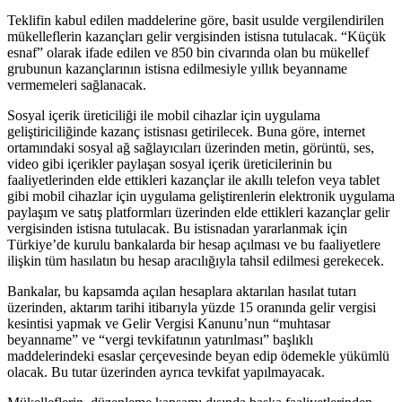
Teklifin kabul edilen maddelerine göre, basit usulde vergilendirilen
mükelleflerin kazançları gelir vergisinden istisna tutulacak. “Küçük
esnaf” olarak ifade edilen ve 850 bin civarında olan bu mükellef
grubunun kazançlarının istisna edilmesiyle yıllık beyanname
vermemeleri sağlanacak.
Sosyal içerik üreticiliği ile mobil cihazlar için uygulama
geliştiriciliğinde kazanç istisnası getirilecek. Buna göre, internet
ortamındaki sosyal ağ sağlayıcıları üzerinden metin, görüntü, ses,
video gibi içerikler paylaşan sosyal içerik üreticilerinin bu
faaliyetlerinden elde ettikleri kazançlar ile akıllı telefon veya tablet
gibi mobil cihazlar için uygulama geliştirenlerin elektronik uygulama
paylaşım ve satış platformları üzerinden elde ettikleri kazançlar gelir
vergisinden istisna tutulacak. Bu istisnadan yararlanmak için
Türkiye’de kurulu bankalarda bir hesap açılması ve bu faaliyetlere
ilişkin tüm hasılatın bu hesap aracılığıyla tahsil edilmesi gerekecek.
Bankalar, bu kapsamda açılan hesaplara aktarılan hasılat tutarı
üzerinden, aktarım tarihi itibarıyla yüzde 15 oranında gelir vergisi
kesintisi yapmak ve Gelir Vergisi Kanunu’nun “muhtasar
beyanname” ve “vergi tevkifatının yatırılması” başlıklı
maddelerindeki esaslar çerçevesinde beyan edip ödemekle yükümlü
olacak. Bu tutar üzerinden ayrıca tevkifat yapılmayacak.