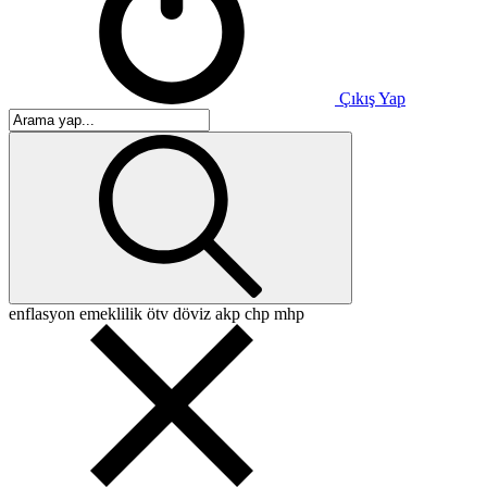
Çıkış Yap
enflasyon
emeklilik
ötv
döviz
akp
chp
mhp