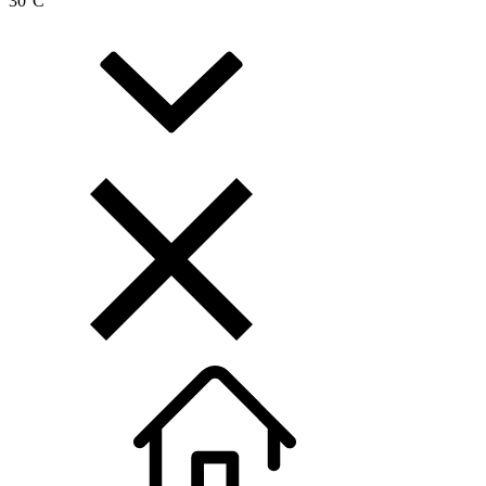
30
°C