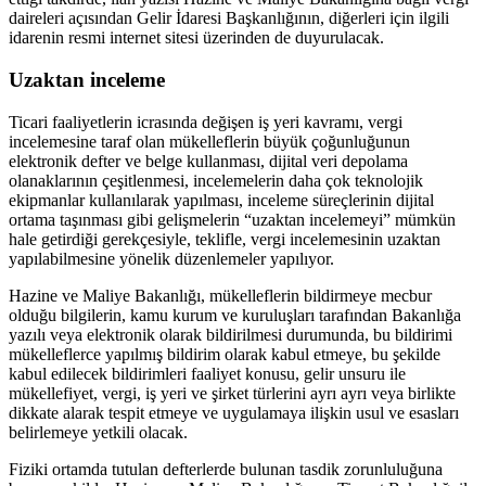
daireleri açısından Gelir İdaresi Başkanlığının, diğerleri için ilgili
idarenin resmi internet sitesi üzerinden de duyurulacak.
Uzaktan inceleme
Ticari faaliyetlerin icrasında değişen iş yeri kavramı, vergi
incelemesine taraf olan mükelleflerin büyük çoğunluğunun
elektronik defter ve belge kullanması, dijital veri depolama
olanaklarının çeşitlenmesi, incelemelerin daha çok teknolojik
ekipmanlar kullanılarak yapılması, inceleme süreçlerinin dijital
ortama taşınması gibi gelişmelerin “uzaktan incelemeyi” mümkün
hale getirdiği gerekçesiyle, teklifle, vergi incelemesinin uzaktan
yapılabilmesine yönelik düzenlemeler yapılıyor.
Hazine ve Maliye Bakanlığı, mükelleflerin bildirmeye mecbur
olduğu bilgilerin, kamu kurum ve kuruluşları tarafından Bakanlığa
yazılı veya elektronik olarak bildirilmesi durumunda, bu bildirimi
mükelleflerce yapılmış bildirim olarak kabul etmeye, bu şekilde
kabul edilecek bildirimleri faaliyet konusu, gelir unsuru ile
mükellefiyet, vergi, iş yeri ve şirket türlerini ayrı ayrı veya birlikte
dikkate alarak tespit etmeye ve uygulamaya ilişkin usul ve esasları
belirlemeye yetkili olacak.
Fiziki ortamda tutulan defterlerde bulunan tasdik zorunluluğuna