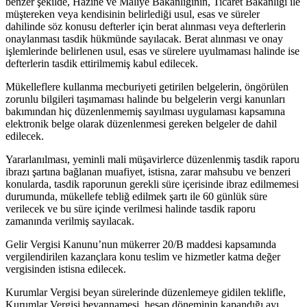
benzer şekilde, Hazine ve Maliye Bakanlığının, Ticaret Bakanlığı ile
müştereken veya kendisinin belirlediği usul, esas ve süreler
dahilinde söz konusu defterler için berat alınması veya defterlerin
onaylanması tasdik hükmünde sayılacak. Berat alınması ve onay
işlemlerinde belirlenen usul, esas ve sürelere uyulmaması halinde ise
defterlerin tasdik ettirilmemiş kabul edilecek.
Mükelleflere kullanma mecburiyeti getirilen belgelerin, öngörülen
zorunlu bilgileri taşımaması halinde bu belgelerin vergi kanunları
bakımından hiç düzenlenmemiş sayılması uygulaması kapsamına
elektronik belge olarak düzenlenmesi gereken belgeler de dahil
edilecek.
Yararlanılması, yeminli mali müşavirlerce düzenlenmiş tasdik raporu
ibrazı şartına bağlanan muafiyet, istisna, zarar mahsubu ve benzeri
konularda, tasdik raporunun gerekli süre içerisinde ibraz edilmemesi
durumunda, mükellefe tebliğ edilmek şartı ile 60 günlük süre
verilecek ve bu süre içinde verilmesi halinde tasdik raporu
zamanında verilmiş sayılacak.
Gelir Vergisi Kanunu’nun mükerrer 20/B maddesi kapsamında
vergilendirilen kazançlara konu teslim ve hizmetler katma değer
vergisinden istisna edilecek.
Kurumlar Vergisi beyan sürelerinde düzenlemeye gidilen teklifle,
Kurumlar Vergisi beyannamesi, hesap döneminin kapandığı ayı