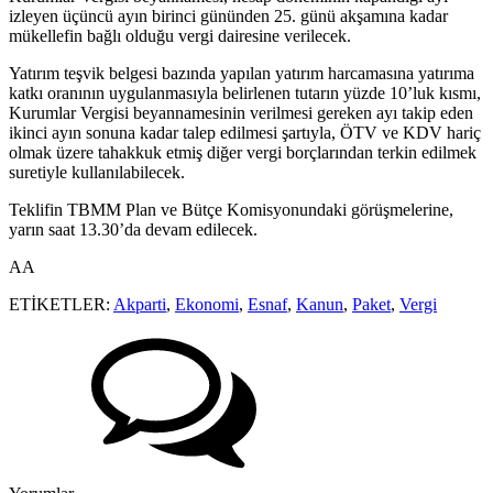
izleyen üçüncü ayın birinci gününden 25. günü akşamına kadar
mükellefin bağlı olduğu vergi dairesine verilecek.
Yatırım teşvik belgesi bazında yapılan yatırım harcamasına yatırıma
katkı oranının uygulanmasıyla belirlenen tutarın yüzde 10’luk kısmı,
Kurumlar Vergisi beyannamesinin verilmesi gereken ayı takip eden
ikinci ayın sonuna kadar talep edilmesi şartıyla, ÖTV ve KDV hariç
olmak üzere tahakkuk etmiş diğer vergi borçlarından terkin edilmek
suretiyle kullanılabilecek.
Teklifin TBMM Plan ve Bütçe Komisyonundaki görüşmelerine,
yarın saat 13.30’da devam edilecek.
AA
ETİKETLER:
Akparti
,
Ekonomi
,
Esnaf
,
Kanun
,
Paket
,
Vergi