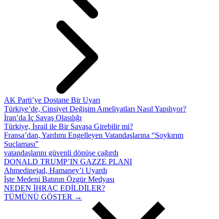
AK Parti’ye Dostane Bir Uyarı
Türkiye’de, Cinsiyet Değişim Ameliyatları Nasıl Yapılıyor?
İran’da İç Savaş Olasılığı
Türkiye, İsrail ile Bir Savaşa Girebilir mi?
Fransa’dan, Yardımı Engelleyen Vatandaşlarına “Soykırım
Suçlaması”
vatandaşlarını güvenli dönüşe çağırdı
DONALD TRUMP’IN GAZZE PLANI
Ahmedinejad, Hamaney’i Uyardı
İşte Medeni Batının Özgür Medyası
NEDEN İHRAÇ EDİLDİLER?
TÜMÜNÜ GÖSTER →