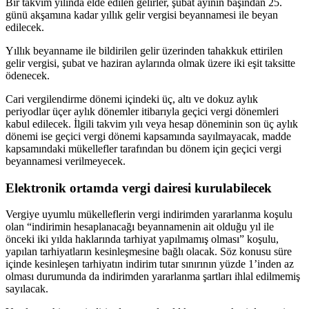
Bir takvim yılında elde edilen gelirler, şubat ayının başından 25.
günü akşamına kadar yıllık gelir vergisi beyannamesi ile beyan
edilecek.
Yıllık beyanname ile bildirilen gelir üzerinden tahakkuk ettirilen
gelir vergisi, şubat ve haziran aylarında olmak üzere iki eşit taksitte
ödenecek.
Cari vergilendirme dönemi içindeki üç, altı ve dokuz aylık
periyodlar üçer aylık dönemler itibarıyla geçici vergi dönemleri
kabul edilecek. İlgili takvim yılı veya hesap döneminin son üç aylık
dönemi ise geçici vergi dönemi kapsamında sayılmayacak, madde
kapsamındaki mükellefler tarafından bu dönem için geçici vergi
beyannamesi verilmeyecek.
Elektronik ortamda vergi dairesi kurulabilecek
Vergiye uyumlu mükelleflerin vergi indirimden yararlanma koşulu
olan “indirimin hesaplanacağı beyannamenin ait olduğu yıl ile
önceki iki yılda haklarında tarhiyat yapılmamış olması” koşulu,
yapılan tarhiyatların kesinleşmesine bağlı olacak. Söz konusu süre
içinde kesinleşen tarhiyatın indirim tutar sınırının yüzde 1’inden az
olması durumunda da indirimden yararlanma şartları ihlal edilmemiş
sayılacak.