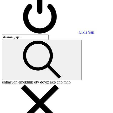
Çıkış Yap
enflasyon
emeklilik
ötv
döviz
akp
chp
mhp