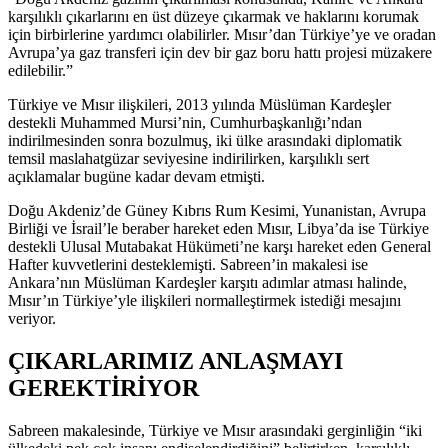
karşılıklı çıkarlarını en üst düzeye çıkarmak ve haklarını korumak
için birbirlerine yardımcı olabilirler. Mısır’dan Türkiye’ye ve oradan
Avrupa’ya gaz transferi için dev bir gaz boru hattı projesi müzakere
edilebilir.”
Türkiye ve Mısır ilişkileri, 2013 yılında Müslüman Kardeşler
destekli Muhammed Mursi’nin, Cumhurbaşkanlığı’ndan
indirilmesinden sonra bozulmuş, iki ülke arasındaki diplomatik
temsil maslahatgüzar seviyesine indirilirken, karşılıklı sert
açıklamalar bugüne kadar devam etmişti.
Doğu Akdeniz’de Güney Kıbrıs Rum Kesimi, Yunanistan, Avrupa
Birliği ve İsrail’le beraber hareket eden Mısır, Libya’da ise Türkiye
destekli Ulusal Mutabakat Hükümeti’ne karşı hareket eden General
Hafter kuvvetlerini desteklemişti. Sabreen’in makalesi ise
Ankara’nın Müslüman Kardeşler karşıtı adımlar atması halinde,
Mısır’ın Türkiye’yle ilişkileri normalleştirmek istediği mesajını
veriyor.
ÇIKARLARIMIZ ANLAŞMAYI
GEREKTİRİYOR
Sabreen makalesinde, Türkiye ve Mısır arasındaki gerginliğin “iki