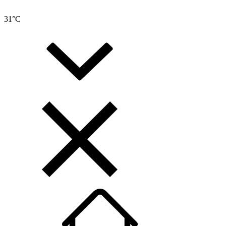
31
°C