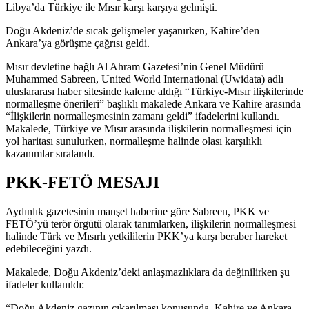
Libya’da Türkiye ile Mısır karşı karşıya gelmişti.
Doğu Akdeniz’de sıcak gelişmeler yaşanırken, Kahire’den
Ankara’ya görüşme çağrısı geldi.
Mısır devletine bağlı Al Ahram Gazetesi’nin Genel Müdürü
Muhammed Sabreen, United World International (Uwidata) adlı
uluslararası haber sitesinde kaleme aldığı “Türkiye-Mısır ilişkilerinde
normalleşme önerileri” başlıklı makalede Ankara ve Kahire arasında
“İlişkilerin normalleşmesinin zamanı geldi” ifadelerini kullandı.
Makalede, Türkiye ve Mısır arasında ilişkilerin normalleşmesi için
yol haritası sunulurken, normalleşme halinde olası karşılıklı
kazanımlar sıralandı.
PKK-FETÖ MESAJI
Aydınlık gazetesinin manşet haberine göre Sabreen, PKK ve
FETÖ’yü terör örgütü olarak tanımlarken, ilişkilerin normalleşmesi
halinde Türk ve Mısırlı yetkililerin PKK’ya karşı beraber hareket
edebileceğini yazdı.
Makalede, Doğu Akdeniz’deki anlaşmazlıklara da değinilirken şu
ifadeler kullanıldı:
“Doğu Akdeniz gazının çıkarılması konusunda, Kahire ve Ankara