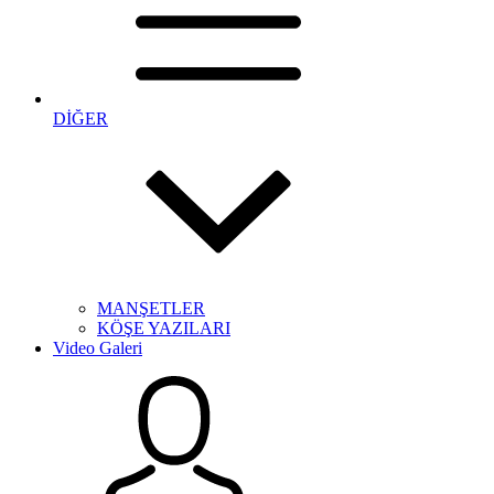
DİĞER
MANŞETLER
KÖŞE YAZILARI
Video Galeri