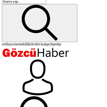
enflasyon
emeklilik
ötv
döviz
akp
chp
mhp