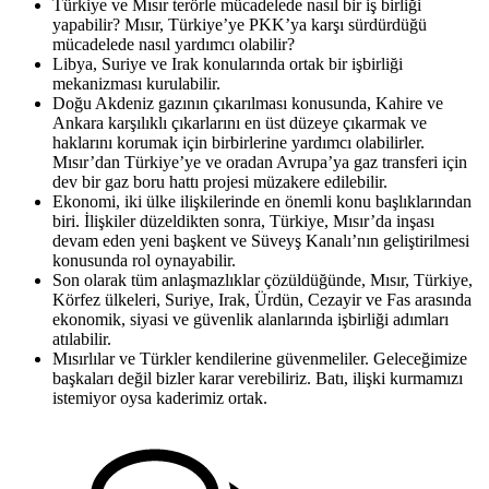
Türkiye ve Mısır terörle mücadelede nasıl bir iş birliği
yapabilir? Mısır, Türkiye’ye PKK’ya karşı sürdürdüğü
mücadelede nasıl yardımcı olabilir?
Libya, Suriye ve Irak konularında ortak bir işbirliği
mekanizması kurulabilir.
Doğu Akdeniz gazının çıkarılması konusunda, Kahire ve
Ankara karşılıklı çıkarlarını en üst düzeye çıkarmak ve
haklarını korumak için birbirlerine yardımcı olabilirler.
Mısır’dan Türkiye’ye ve oradan Avrupa’ya gaz transferi için
dev bir gaz boru hattı projesi müzakere edilebilir.
Ekonomi, iki ülke ilişkilerinde en önemli konu başlıklarından
biri. İlişkiler düzeldikten sonra, Türkiye, Mısır’da inşası
devam eden yeni başkent ve Süveyş Kanalı’nın geliştirilmesi
konusunda rol oynayabilir.
Son olarak tüm anlaşmazlıklar çözüldüğünde, Mısır, Türkiye,
Körfez ülkeleri, Suriye, Irak, Ürdün, Cezayir ve Fas arasında
ekonomik, siyasi ve güvenlik alanlarında işbirliği adımları
atılabilir.
Mısırlılar ve Türkler kendilerine güvenmeliler. Geleceğimize
başkaları değil bizler karar verebiliriz. Batı, ilişki kurmamızı
istemiyor oysa kaderimiz ortak.