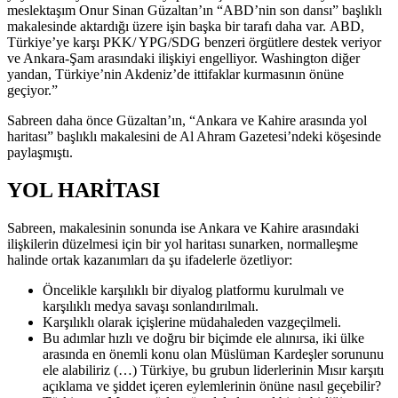
meslektaşım Onur Sinan Güzaltan’ın “ABD’nin son dansı” başlıklı
makalesinde aktardığı üzere işin başka bir tarafı daha var. ABD,
Türkiye’ye karşı PKK/ YPG/SDG benzeri örgütlere destek veriyor
ve Ankara-Şam arasındaki ilişkiyi engelliyor. Washington diğer
yandan, Türkiye’nin Akdeniz’de ittifaklar kurmasının önüne
geçiyor.”
Sabreen daha önce Güzaltan’ın, “Ankara ve Kahire arasında yol
haritası” başlıklı makalesini de Al Ahram Gazetesi’ndeki köşesinde
paylaşmıştı.
YOL HARİTASI
Sabreen, makalesinin sonunda ise Ankara ve Kahire arasındaki
ilişkilerin düzelmesi için bir yol haritası sunarken, normalleşme
halinde ortak kazanımları da şu ifadelerle özetliyor:
Öncelikle karşılıklı bir diyalog platformu kurulmalı ve
karşılıklı medya savaşı sonlandırılmalı.
Karşılıklı olarak içişlerine müdahaleden vazgeçilmeli.
Bu adımlar hızlı ve doğru bir biçimde ele alınırsa, iki ülke
arasında en önemli konu olan Müslüman Kardeşler sorununu
ele alabiliriz (…) Türkiye, bu grubun liderlerinin Mısır karşıtı
açıklama ve şiddet içeren eylemlerinin önüne nasıl geçebilir?