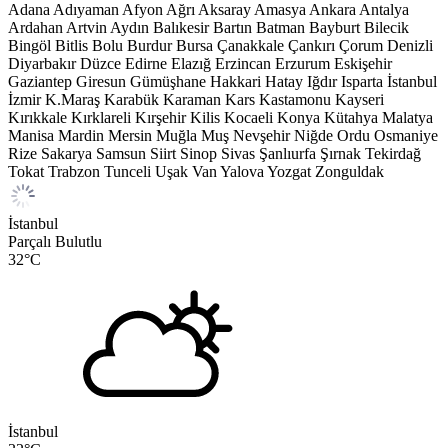
Adana
Adıyaman
Afyon
Ağrı
Aksaray
Amasya
Ankara
Antalya
Ardahan
Artvin
Aydın
Balıkesir
Bartın
Batman
Bayburt
Bilecik
Bingöl
Bitlis
Bolu
Burdur
Bursa
Çanakkale
Çankırı
Çorum
Denizli
Diyarbakır
Düzce
Edirne
Elazığ
Erzincan
Erzurum
Eskişehir
Gaziantep
Giresun
Gümüşhane
Hakkari
Hatay
Iğdır
Isparta
İstanbul
İzmir
K.Maraş
Karabük
Karaman
Kars
Kastamonu
Kayseri
Kırıkkale
Kırklareli
Kırşehir
Kilis
Kocaeli
Konya
Kütahya
Malatya
Manisa
Mardin
Mersin
Muğla
Muş
Nevşehir
Niğde
Ordu
Osmaniye
Rize
Sakarya
Samsun
Siirt
Sinop
Sivas
Şanlıurfa
Şırnak
Tekirdağ
Tokat
Trabzon
Tunceli
Uşak
Van
Yalova
Yozgat
Zonguldak
İstanbul
Parçalı Bulutlu
32
°C
İstanbul