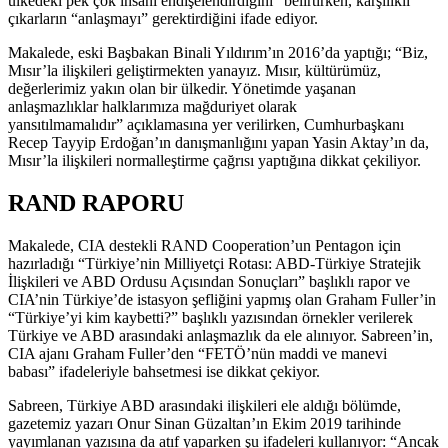
ülkedeki pek çok insanı endişelendirdiğini” belirtirken, karşılıklı
çıkarların “anlaşmayı” gerektirdiğini ifade ediyor.
Makalede, eski Başbakan Binali Yıldırım’ın 2016’da yaptığı; “Biz,
Mısır’la ilişkileri geliştirmekten yanayız. Mısır, kültürümüz,
değerlerimiz yakın olan bir ülkedir. Yönetimde yaşanan
anlaşmazlıklar halklarımıza mağduriyet olarak
yansıtılmamalıdır” açıklamasına yer verilirken, Cumhurbaşkanı
Recep Tayyip Erdoğan’ın danışmanlığını yapan Yasin Aktay’ın da,
Mısır’la ilişkileri normalleştirme çağrısı yaptığına dikkat çekiliyor.
RAND RAPORU
Makalede, CIA destekli RAND Cooperation’un Pentagon için
hazırladığı “Türkiye’nin Milliyetçi Rotası: ABD-Türkiye Stratejik
İlişkileri ve ABD Ordusu Açısından Sonuçları” başlıklı rapor ve
CIA’nin Türkiye’de istasyon şefliğini yapmış olan Graham Fuller’in
“Türkiye’yi kim kaybetti?” başlıklı yazısından örnekler verilerek
Türkiye ve ABD arasındaki anlaşmazlık da ele alınıyor. Sabreen’in,
CIA ajanı Graham Fuller’den “FETÖ’nün maddi ve manevi
babası” ifadeleriyle bahsetmesi ise dikkat çekiyor.
Sabreen, Türkiye ABD arasındaki ilişkileri ele aldığı bölümde,
gazetemiz yazarı Onur Sinan Güzaltan’ın Ekim 2019 tarihinde
yayımlanan yazısına da atıf yaparken şu ifadeleri kullanıyor: “Ancak