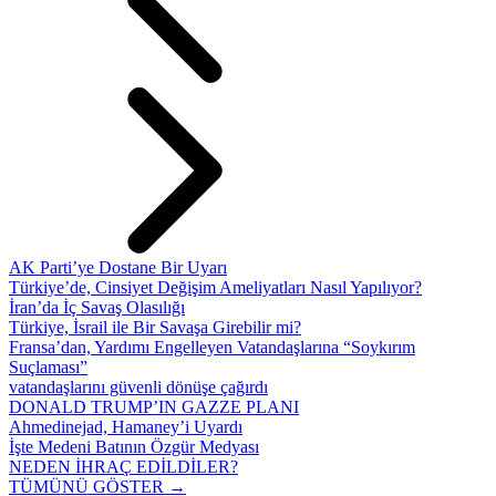
AK Parti’ye Dostane Bir Uyarı
Türkiye’de, Cinsiyet Değişim Ameliyatları Nasıl Yapılıyor?
İran’da İç Savaş Olasılığı
Türkiye, İsrail ile Bir Savaşa Girebilir mi?
Fransa’dan, Yardımı Engelleyen Vatandaşlarına “Soykırım
Suçlaması”
vatandaşlarını güvenli dönüşe çağırdı
DONALD TRUMP’IN GAZZE PLANI
Ahmedinejad, Hamaney’i Uyardı
İşte Medeni Batının Özgür Medyası
NEDEN İHRAÇ EDİLDİLER?
TÜMÜNÜ GÖSTER →