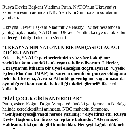
Rusya Devlet Başkanı Vladimir Putin, NATO’nun Ukrayna’yı
kabul etmesinin ardından NBC’den Kim Simmons’ın sorularını
yanıtladı.
Ukrayna Devlet Başkanı Vladimir Zelenskiy, Twitter hesabından
yaptığı açıklamada, NATO’nun Ukrayna’yı ittifaka üye olarak kabul
edileceğini doğruladıklarını söyledi.
“UKRAYNA’NIN NATO’NUN BİR PARÇASI OLACAĞI
DOĞRULANDI”
Zelenskiy,
“NATO partnerlerimizin yüz yüze kaldığımız
zorluklar konusundaki anlayışını takdir ediyorum. Liderler,
Ukrayna’nın ittifakın bir üyesi olacağını doğrulayarak, ‘Üyelik
Eylem Planı’nın (MAP) bu sürecin önemli bir parçası olduğunu
belirtti. Ukrayna, Avrupa-Atlantik güvenliğinin sağlanmasında
oynadığı rol konusunda hak ettiği takdiri görmeli”
ifadelerini
kullandı.
”BİZİ ÇOCUK GİBİ KANDIRDILAR”
Putin, askeri bloğun Doğu Avrupa yönündeki genişlemenin iki dalga
halinde gerçekleştiğini anımsattı. NBC muhabiri Simmons,
“Genişlemeyeceği vaadi nerede yazılmış?” diye itiraz etti. Rusya
Devlet Başkanı, bu itiraza şu tepkide bulundu: “Aferin size!
Haklısınız, bizi çocuk gibi kandırdılar. Her şeyi kağıda dökmek