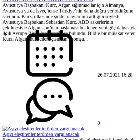
Avusturya Başbakanı Kurz, Afgan sığınmacılar için Almanya,
Avusturya ya da İsveç’tense Türkiye’nin daha doğru yer olduğunu
savundu. Kurz, ülkesinde şiddet olaylarının arttığını söyledi.
Avusturya Başbakanı Sebastian Kurz, ABD askerlerinin
çekilmesiyle Afganistan’dan başlaması beklenen yeni göç dalgasıyla
ilgili Avrupa Birliği’ne uyarılarda bulundu. Bild’e bir mülakat veren
Kurz, Afgan mülteciler açısından “komşu...
26.07.2021 16:28
0
Aşıyı eleştirenler terörden yargılanacak
Fransa Cumhurbaşkanı Macron’un kendisini eleştiren iki makaleyi