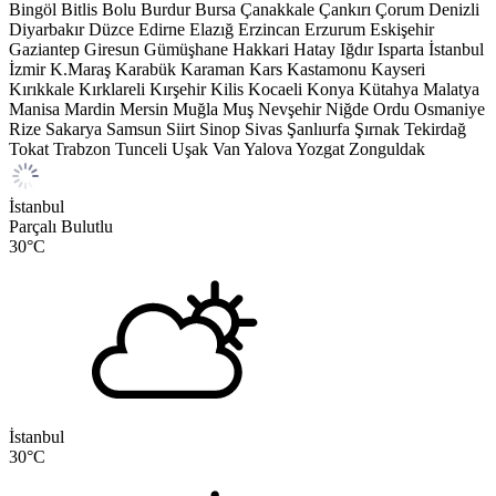
Bingöl
Bitlis
Bolu
Burdur
Bursa
Çanakkale
Çankırı
Çorum
Denizli
Diyarbakır
Düzce
Edirne
Elazığ
Erzincan
Erzurum
Eskişehir
Gaziantep
Giresun
Gümüşhane
Hakkari
Hatay
Iğdır
Isparta
İstanbul
İzmir
K.Maraş
Karabük
Karaman
Kars
Kastamonu
Kayseri
Kırıkkale
Kırklareli
Kırşehir
Kilis
Kocaeli
Konya
Kütahya
Malatya
Manisa
Mardin
Mersin
Muğla
Muş
Nevşehir
Niğde
Ordu
Osmaniye
Rize
Sakarya
Samsun
Siirt
Sinop
Sivas
Şanlıurfa
Şırnak
Tekirdağ
Tokat
Trabzon
Tunceli
Uşak
Van
Yalova
Yozgat
Zonguldak
İstanbul
Parçalı Bulutlu
30
°C
İstanbul
30
°C