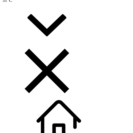
31
°C