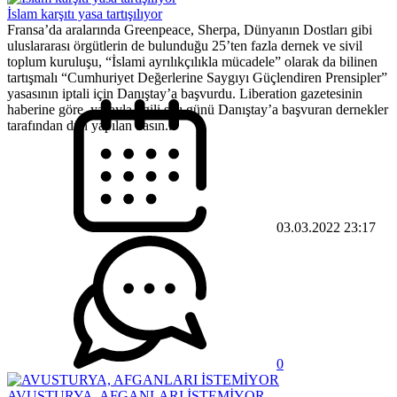
İslam karşıtı yasa tartışılıyor
Fransa’da aralarında Greenpeace, Sherpa, Dünyanın Dostları gibi
uluslararası örgütlerin de bulunduğu 25’ten fazla dernek ve sivil
toplum kuruluşu, “İslami ayrılıkçılıkla mücadele” olarak da bilinen
tartışmalı “Cumhuriyet Değerlerine Saygıyı Güçlendiren Prensipler”
yasasının iptali için Danıştay’a başvurdu. Liberation gazetesinin
haberine göre, yasayla ilgili salı günü Danıştay’a başvuran dernekler
tarafından dün yapılan basın...
03.03.2022 23:17
0
AVUSTURYA, AFGANLARI İSTEMİYOR