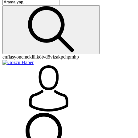
enflasyon
emeklilik
ötv
döviz
akp
chp
mhp