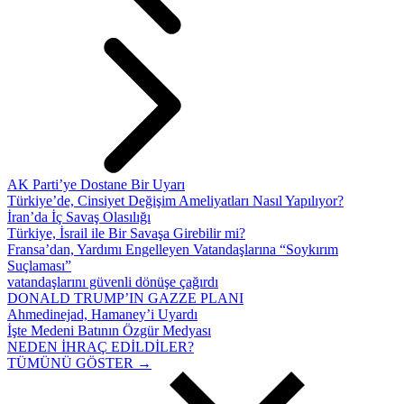
AK Parti’ye Dostane Bir Uyarı
Türkiye’de, Cinsiyet Değişim Ameliyatları Nasıl Yapılıyor?
İran’da İç Savaş Olasılığı
Türkiye, İsrail ile Bir Savaşa Girebilir mi?
Fransa’dan, Yardımı Engelleyen Vatandaşlarına “Soykırım
Suçlaması”
vatandaşlarını güvenli dönüşe çağırdı
DONALD TRUMP’IN GAZZE PLANI
Ahmedinejad, Hamaney’i Uyardı
İşte Medeni Batının Özgür Medyası
NEDEN İHRAÇ EDİLDİLER?
TÜMÜNÜ GÖSTER →