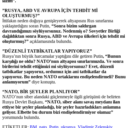
lazım”.
”RUSYA, ABD VE AVRUPA İÇİN TEHDİT Mİ
OLUŞTURMUŞ?”
İttifakın neden doğuya genişleyerek altyapısını Rus sınırlarına
yaklaştırdığını soran Putin,
“Sonra bizim saldırgan
davrandığımızı söylüyorsunuz. Nedenmiş o? Sovyetler Birliği
dağıldıktan sonra Rusya, ABD ve Avrupa ülkeleri için tehdit mi
oluşturmuş?”
açıklamasında bulundu.
”DÜZENLİ TATBİKATLAR YAPIYORUZ”
Rusya’nın büyük harcamalar yaptığını dile getiren Putin
, “Bunun
karşılığı ne oldu? NATO’nun altyapısı sınırlarımızda. Ve sonra
birilerini tehdit ettiğimizi mi söylüyorsunuz? Evet, düzenli
tatbikatlar yapıyoruz, ordumuz için ani tatbikatlar da
yapıyoruz. Bu neden NATO ortaklarını endişelendirmeli? Bunu
anlamıyorum”
diye konuştu.
“NATO, BİR ŞEYLER PLANLIYOR”
NATO’nun siber alandaki güçlenmeyle ilgili görüşünü de belirten
Rusya Devlet Başkanı,
“NATO, siber alanı savaş meydanı ilan
ettiyse bir şeyler planladığı, bir şeyler hazırladıkları anlamına
geliyor. Elbette bu durum bizi endişelendirmiyor olamaz”
yorumunda bulundu.
ETİKETLER:
BM
,
nato
,
Putin
,
ukranya
,
Vladimir Zelenskiy