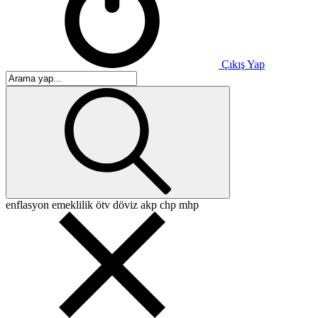
Çıkış Yap
enflasyon
emeklilik
ötv
döviz
akp
chp
mhp