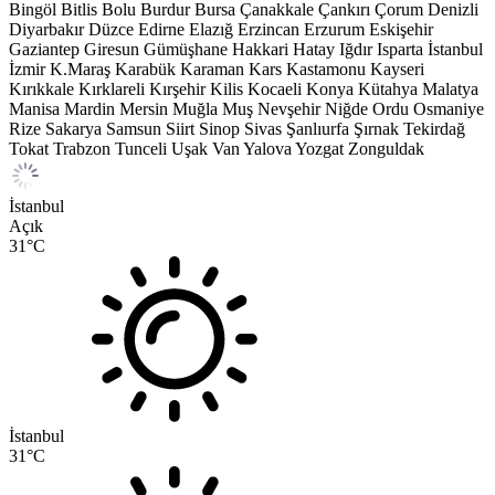
Bingöl
Bitlis
Bolu
Burdur
Bursa
Çanakkale
Çankırı
Çorum
Denizli
Diyarbakır
Düzce
Edirne
Elazığ
Erzincan
Erzurum
Eskişehir
Gaziantep
Giresun
Gümüşhane
Hakkari
Hatay
Iğdır
Isparta
İstanbul
İzmir
K.Maraş
Karabük
Karaman
Kars
Kastamonu
Kayseri
Kırıkkale
Kırklareli
Kırşehir
Kilis
Kocaeli
Konya
Kütahya
Malatya
Manisa
Mardin
Mersin
Muğla
Muş
Nevşehir
Niğde
Ordu
Osmaniye
Rize
Sakarya
Samsun
Siirt
Sinop
Sivas
Şanlıurfa
Şırnak
Tekirdağ
Tokat
Trabzon
Tunceli
Uşak
Van
Yalova
Yozgat
Zonguldak
İstanbul
Açık
31
°C
İstanbul
31
°C