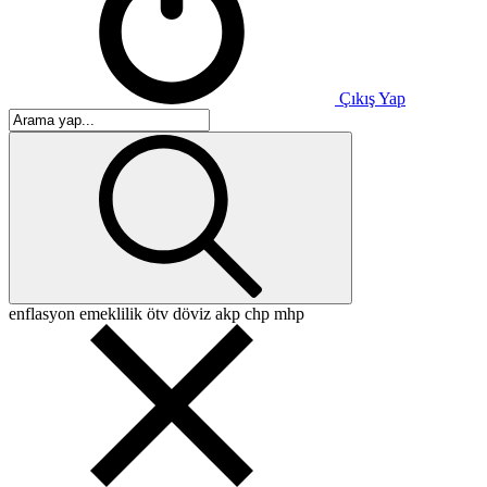
Çıkış Yap
enflasyon
emeklilik
ötv
döviz
akp
chp
mhp