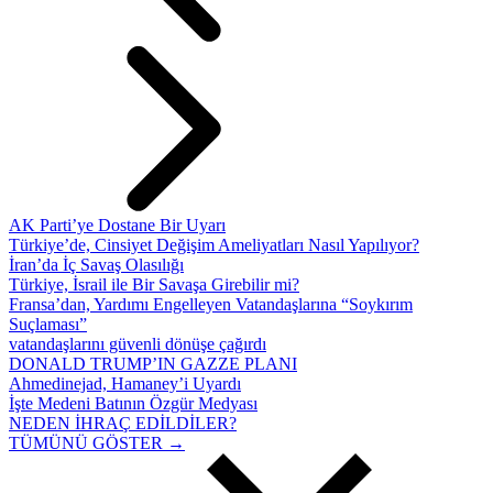
AK Parti’ye Dostane Bir Uyarı
Türkiye’de, Cinsiyet Değişim Ameliyatları Nasıl Yapılıyor?
İran’da İç Savaş Olasılığı
Türkiye, İsrail ile Bir Savaşa Girebilir mi?
Fransa’dan, Yardımı Engelleyen Vatandaşlarına “Soykırım
Suçlaması”
vatandaşlarını güvenli dönüşe çağırdı
DONALD TRUMP’IN GAZZE PLANI
Ahmedinejad, Hamaney’i Uyardı
İşte Medeni Batının Özgür Medyası
NEDEN İHRAÇ EDİLDİLER?
TÜMÜNÜ GÖSTER →