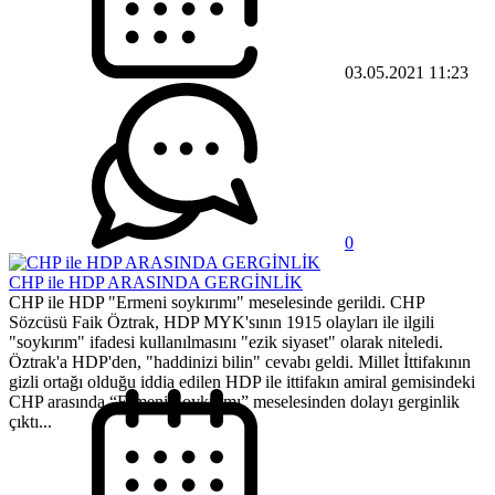
03.05.2021 11:23
0
CHP ile HDP ARASINDA GERGİNLİK
CHP ile HDP "Ermeni soykırımı" meselesinde gerildi. CHP
Sözcüsü Faik Öztrak, HDP MYK'sının 1915 olayları ile ilgili
"soykırım" ifadesi kullanılmasını "ezik siyaset" olarak niteledi.
Öztrak'a HDP'den, "haddinizi bilin" cevabı geldi. Millet İttifakının
gizli ortağı olduğu iddia edilen HDP ile ittifakın amiral gemisindeki
CHP arasında “Ermeni Soykırımı” meselesinden dolayı gerginlik
çıktı...