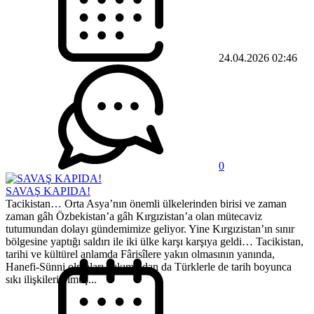
24.04.2026 02:46
0
SAVAŞ KAPIDA!
Tacikistan… Orta Asya’nın önemli ülkelerinden birisi ve zaman
zaman gâh Özbekistan’a gâh Kırgızistan’a olan mütecaviz
tutumundan dolayı gündemimize geliyor. Yine Kırgızistan’ın sınır
bölgesine yaptığı saldırı ile iki ülke karşı karşıya geldi… Tacikistan,
tarihi ve kültürel anlamda Fârisîlere yakın olmasının yanında,
Hanefi-Sünni olmaları bakımından da Türklerle de tarih boyunca
sıkı ilişkileri olmuş...