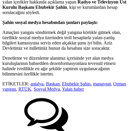
yalan içerikler hakkında açıklama yapan
Radyo ve Televizyon Üst
Kurulu Başkanı Ebubekir Şahin
, kişi ve kurumlardan hesap
sorulacağını söyledi.
Şahin sosyal medya hesabından şunları paylaştı:
Amaçları yangını söndürmek değil yangına körükle gitmek olan,
özellikle sosyal medya üzerinden troll hesaplarla yalan-yanlış
bilgileri kamuoyuna servis eden alçaklar şunu iyi bilin. Aziz
Devletimiz ve milletimiz bunun da hesabını size soracaktır.
Denetleme ve düzenleme alanımız içerisinde yer alan medya
kuruluşlarının bahsedilen dezenformasyonlara tevessül etmesi
halinde ivedilikle en ağır şekilde yaptırım uygulanacağının
bilinmesini özellikle isterim.
ETİKETLER:
antalya
,
Başkan
,
Ebubekir Şahin
,
manavgat
,
Orman
yangını
,
RTÜK
,
Sosyal Medya
,
Yalan haber