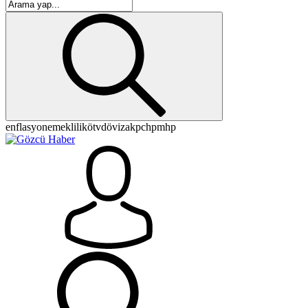
enflasyon
emeklilik
ötv
döviz
akp
chp
mhp