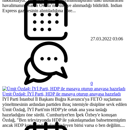
hakkındaydı. Yerel basında, Thiruvananthapuram’daki uluslararası
havalimanına varan Osella’nın ülkeye alınmadığı bildirildi. Indian
Express gazetesinin alıntıladığına göre...
27.03.2022 03:06
0
Ümit Özdağ: İYİ Parti, HDP ile masaya oturup anayasa hazırladı
İYİ Parti İstanbul İl Başkanı Buğra Kavuncu'ya FETÖ suçlaması
yöneltmesinin ardından partiden ihraç istemiyle disipline sevk edilen
Ümit Özdağ, İYİ Parti'nin HDP'yle ortak ana yasa taslağı
hazırladığını öne sürdü. Cumhuriyet'ten İpek Özbey'e konuşan
Özdağ, "Ben televizyonda HDP ile yakınlaşmadan bahsetmemiştim
ancak HDP konusunda yalan söyleyen birisi varsa o ben değilim....