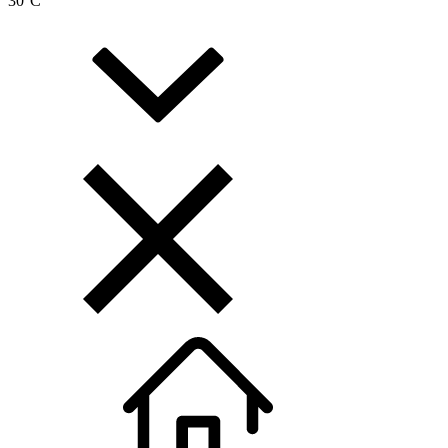
30
°C