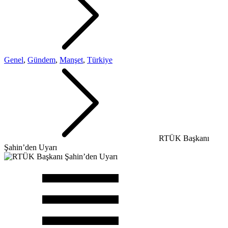
Genel
,
Gündem
,
Manşet
,
Türkiye
RTÜK Başkanı
Şahin’den Uyarı