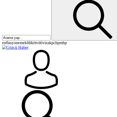
enflasyon
emeklilik
ötv
döviz
akp
chp
mhp