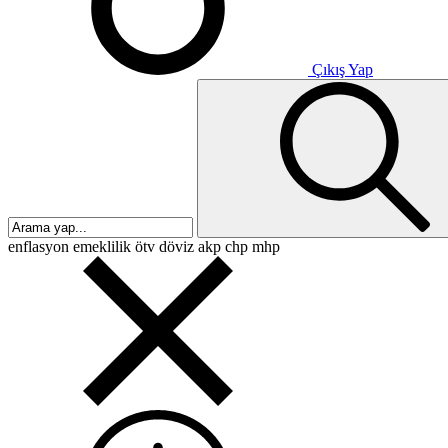
Çıkış Yap
enflasyon
emeklilik
ötv
döviz
akp
chp
mhp