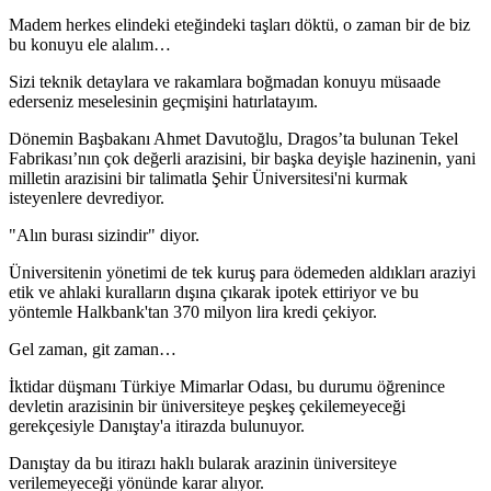
Madem herkes elindeki eteğindeki taşları döktü, o zaman bir de biz
bu konuyu ele alalım…
Sizi teknik detaylara ve rakamlara boğmadan konuyu müsaade
ederseniz meselesinin geçmişini hatırlatayım.
Dönemin Başbakanı Ahmet Davutoğlu, Dragos’ta bulunan Tekel
Fabrikası’nın çok değerli arazisini, bir başka deyişle hazinenin, yani
milletin arazisini bir talimatla Şehir Üniversitesi'ni kurmak
isteyenlere devrediyor.
"Alın burası sizindir" diyor.
Üniversitenin yönetimi de tek kuruş para ödemeden aldıkları araziyi
etik ve ahlaki kuralların dışına çıkarak ipotek ettiriyor ve bu
yöntemle Halkbank'tan 370 milyon lira kredi çekiyor.
Gel zaman, git zaman…
İktidar düşmanı Türkiye Mimarlar Odası, bu durumu öğrenince
devletin arazisinin bir üniversiteye peşkeş çekilemeyeceği
gerekçesiyle Danıştay'a itirazda bulunuyor.
Danıştay da bu itirazı haklı bularak arazinin üniversiteye
verilemeyeceği yönünde karar alıyor.