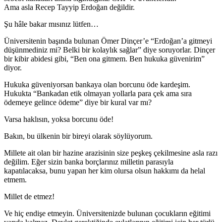
Ama asla Recep Tayyip Erdoğan değildir.
Şu hâle bakar mısınız lütfen…
Üniversitenin başında bulunan Ömer Dinçer’e “Erdoğan’a gitmeyi
düşünmediniz mi? Belki bir kolaylık sağlar” diye soruyorlar. Dinçer
bir kibir abidesi gibi, “Ben ona gitmem. Ben hukuka güvenirim”
diyor.
Hukuka güveniyorsan bankaya olan borcunu öde kardeşim.
Hukukta “Bankadan etik olmayan yollarla para çek ama sıra
ödemeye gelince ödeme” diye bir kural var mı?
Varsa haklısın, yoksa borcunu öde!
Bakın, bu ülkenin bir bireyi olarak söylüyorum.
Millete ait olan bir hazine arazisinin size peşkeş çekilmesine asla razı
değilim. Eğer sizin banka borçlarınız milletin parasıyla
kapatılacaksa, bunu yapan her kim olursa olsun hakkımı da helal
etmem.
Millet de etmez!
Ve hiç endişe etmeyin. Üniversitenizde bulunan çocukların eğitimi