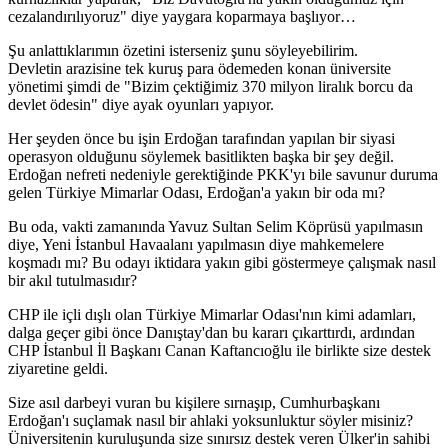
cezalandırılıyoruz" diye yaygara koparmaya başlıyor…
Şu anlattıklarımın özetini isterseniz şunu söyleyebilirim.
Devletin arazisine tek kuruş para ödemeden konan üniversite
yönetimi şimdi de "Bizim çektiğimiz 370 milyon liralık borcu da
devlet ödesin" diye ayak oyunları yapıyor.
Her şeyden önce bu işin Erdoğan tarafından yapılan bir siyasi
operasyon olduğunu söylemek basitlikten başka bir şey değil.
Erdoğan nefreti nedeniyle gerektiğinde PKK'yı bile savunur duruma
gelen Türkiye Mimarlar Odası, Erdoğan'a yakın bir oda mı?
Bu oda, vakti zamanında Yavuz Sultan Selim Köprüsü yapılmasın
diye, Yeni İstanbul Havaalanı yapılmasın diye mahkemelere
koşmadı mı? Bu odayı iktidara yakın gibi göstermeye çalışmak nasıl
bir akıl tutulmasıdır?
CHP ile içli dışlı olan Türkiye Mimarlar Odası'nın kimi adamları,
dalga geçer gibi önce Danıştay'dan bu kararı çıkarttırdı, ardından
CHP İstanbul İl Başkanı Canan Kaftancıoğlu ile birlikte size destek
ziyaretine geldi.
Size asıl darbeyi vuran bu kişilere sırnaşıp, Cumhurbaşkanı
Erdoğan'ı suçlamak nasıl bir ahlaki yoksunluktur söyler misiniz?
Üniversitenin kuruluşunda size sınırsız destek veren Ülker'in sahibi