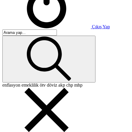
Çıkış Yap
enflasyon
emeklilik
ötv
döviz
akp
chp
mhp