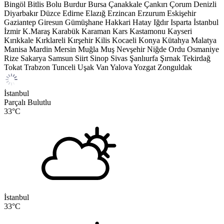
Bingöl
Bitlis
Bolu
Burdur
Bursa
Çanakkale
Çankırı
Çorum
Denizli
Diyarbakır
Düzce
Edirne
Elazığ
Erzincan
Erzurum
Eskişehir
Gaziantep
Giresun
Gümüşhane
Hakkari
Hatay
Iğdır
Isparta
İstanbul
İzmir
K.Maraş
Karabük
Karaman
Kars
Kastamonu
Kayseri
Kırıkkale
Kırklareli
Kırşehir
Kilis
Kocaeli
Konya
Kütahya
Malatya
Manisa
Mardin
Mersin
Muğla
Muş
Nevşehir
Niğde
Ordu
Osmaniye
Rize
Sakarya
Samsun
Siirt
Sinop
Sivas
Şanlıurfa
Şırnak
Tekirdağ
Tokat
Trabzon
Tunceli
Uşak
Van
Yalova
Yozgat
Zonguldak
İstanbul
Parçalı Bulutlu
33
°C
İstanbul
33
°C