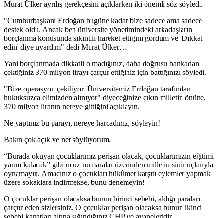
Murat Ülker ayrılış gerekçesini açıklarken iki önemli söz söyledi.
"Cumhurbaşkanı Erdoğan bugüne kadar bize sadece ama sadece
destek oldu. Ancak ben üniversite yönetimindeki arkadaşların
borçlanma konusunda sıkıntılı hareket ettiğini gördüm ve 'Dikkat
edin' diye uyardım" dedi Murat Ülker…
Yani borçlanmada dikkatli olmadığınız, daha doğrusu bankadan
çektiğiniz 370 milyon lirayı çarçur ettiğiniz için battığınızı söyledi.
"Bize operasyon çekiliyor. Üniversitemiz Erdoğan tarafından
hukuksuzca elimizden alınıyor" diyeceğinize çıkın milletin önüne,
370 milyon liranın nereye gittiğini açıklayın.
Ne yaptınız bu parayı, nereye harcadınız, söyleyin!
Bakın çok açık ve net söylüyorum.
“Burada okuyan çocuklarımız perişan olacak, çocuklarımızın eğitimi
yarım kalacak” gibi ucuz numaralar üzerinden milletin sinir uçlarıyla
oynamayın. Amacınız o çocukları hükûmet karşıtı eylemler yapmak
üzere sokaklara indirmekse, bunu denemeyin!
O çocuklar perişan olacaksa bunun birinci sebebi, aldığı paraları
çarçur eden sizlersiniz. O çocuklar perişan olacaksa bunun ikinci
sebebi kanatları altına sığındığınız CHP ve avaneleridir.