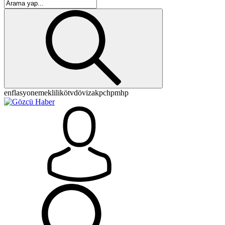
enflasyon
emeklilik
ötv
döviz
akp
chp
mhp