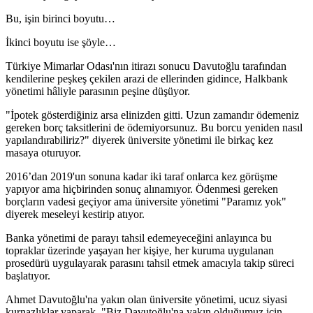
Bu, işin birinci boyutu…
İkinci boyutu ise şöyle…
Türkiye Mimarlar Odası'nın itirazı sonucu Davutoğlu tarafından
kendilerine peşkeş çekilen arazi de ellerinden gidince, Halkbank
yönetimi hâliyle parasının peşine düşüyor.
"İpotek gösterdiğiniz arsa elinizden gitti. Uzun zamandır ödemeniz
gereken borç taksitlerini de ödemiyorsunuz. Bu borcu yeniden nasıl
yapılandırabiliriz?" diyerek üniversite yönetimi ile birkaç kez
masaya oturuyor.
2016’dan 2019'un sonuna kadar iki taraf onlarca kez görüşme
yapıyor ama hiçbirinden sonuç alınamıyor. Ödenmesi gereken
borçların vadesi geçiyor ama üniversite yönetimi "Paramız yok"
diyerek meseleyi kestirip atıyor.
Banka yönetimi de parayı tahsil edemeyeceğini anlayınca bu
topraklar üzerinde yaşayan her kişiye, her kuruma uygulanan
prosedürü uygulayarak parasını tahsil etmek amacıyla takip süreci
başlatıyor.
Ahmet Davutoğlu'na yakın olan üniversite yönetimi, ucuz siyasi
kurnazlıklar yaparak, "Biz Davutoğlu'na yakın olduğumuz için