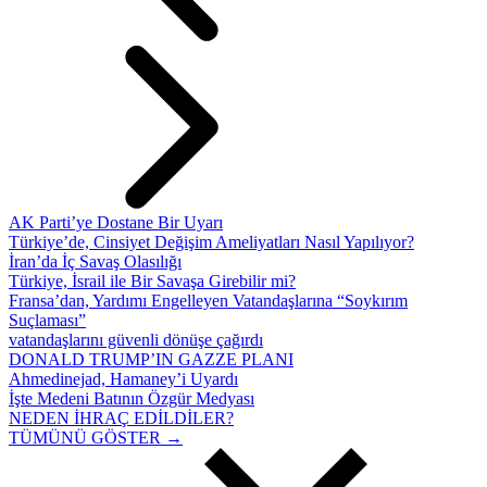
AK Parti’ye Dostane Bir Uyarı
Türkiye’de, Cinsiyet Değişim Ameliyatları Nasıl Yapılıyor?
İran’da İç Savaş Olasılığı
Türkiye, İsrail ile Bir Savaşa Girebilir mi?
Fransa’dan, Yardımı Engelleyen Vatandaşlarına “Soykırım
Suçlaması”
vatandaşlarını güvenli dönüşe çağırdı
DONALD TRUMP’IN GAZZE PLANI
Ahmedinejad, Hamaney’i Uyardı
İşte Medeni Batının Özgür Medyası
NEDEN İHRAÇ EDİLDİLER?
TÜMÜNÜ GÖSTER →