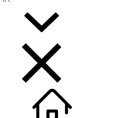
31
°C